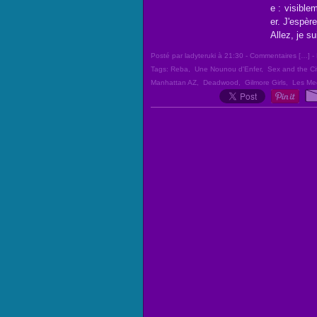
e : visible
er. J'espèr
Allez, je su
Posté par ladyteruki à 21:30 -
Commentaires [
…
]
- 
Tags:
Reba
,
Une Nounou d'Enfer
,
Sex and the Ci
Manhattan AZ
,
Deadwood
,
Gilmore Girls
,
Les Me