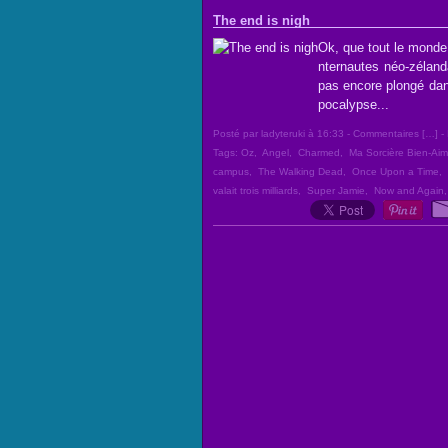
The end is nigh
Ok, que tout le monde 
nternautes néo-zélanda
pas encore plongé dan
pocalypse...
Posté par ladyteruki à 16:33 -
Commentaires [
…
]
- 
Tags:
Oz
,
Angel
,
Charmed
,
Ma Sorcière Bien-Ai
campus
,
The Walking Dead
,
Once Upon a Time
,
valait trois milliards
,
Super Jamie
,
Now and Again