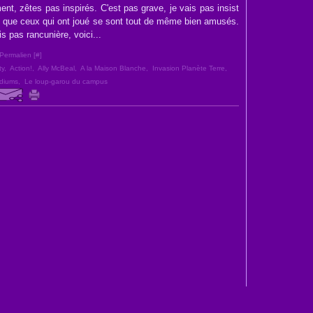
ment, zêtes pas inspirés. C'est pas grave, je vais pas insist
e que ceux qui ont joué se sont tout de même bien amusés.
is pas rancunière, voici...
Permalien [
#
]
ty
,
Action!
,
Ally McBeal
,
A la Maison Blanche
,
Invasion Planète Terre
,
diums
,
Le loup-garou du campus