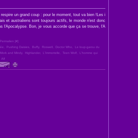
respire un grand coup : pour le moment, tout va bien !Les i
is et australiens sont toujours actifs, le monde n'est donc
s l'Apocalypse. Bon, je vous accorde que ça se trouve, l'A
Permalien [
#
]
mée
,
Pushing Daisies
,
Buffy
,
Roswell
,
Doctor Who
,
Le loup-garou du
Mork and Mindy
,
Highlander
,
L'Immortelle
,
Teen Wolf
,
L'homme qui
,
Alf