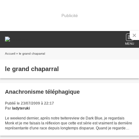
Publicité
MENU
Accueil
» le grand chaparral
le grand chaparral
Anachronisme téléphagique
Publié le 23/07/2009 à 22:17
Par
ladyteruki
Le weekend dernier, après notre twitereview de Dark Blue, je regardais
Monk et je me faisais la réflexion que cette est série est vraiment la dernière
représentante d'une race depuis longtemps disparue. Quand je regarde
Monk, j'ai en effet l'impression...