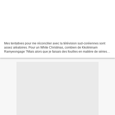
Mes tentatives pour me réconcilier avec la télévision sud-coréennes sont
assez aléatoires. Pour un White Christmas, combien de Kkotminam
Ramyeongage ?Mais alors que je faisais des fouilles en matière de séries
venues de Singapour et de Hong Kong (des...