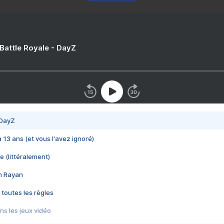
 Battle Royale - DayZ
 DayZ
 a 13 ans (et vous l'avez ignoré)
e (littéralement)
im Rayan
 toutes les règles
s les jeux vidéo