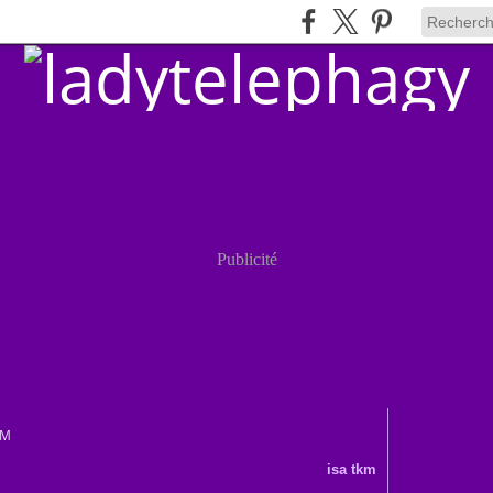
Publicité
KM
isa tkm