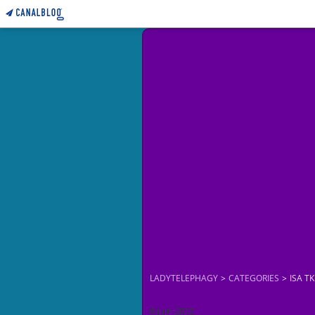
LADYTELEPHAGY
>
CATEGORIES
>
ISA T
8 juin 2012