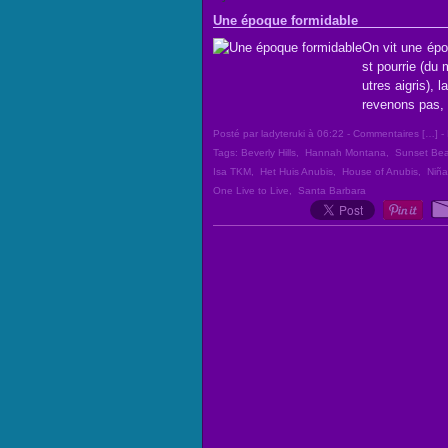
Une époque formidable
On vit une épo
st pourrie (du
utres aigris),
revenons pas, ç
Posté par ladyteruki à 06:22 -
Commentaires [
…
]
- 
Tags:
Beverly Hills
,
Hannah Montana
,
Sunset Be
Isa TKM
,
Het Huis Anubis
,
House of Anubis
,
Niña
One Live to Live
,
Santa Barbara