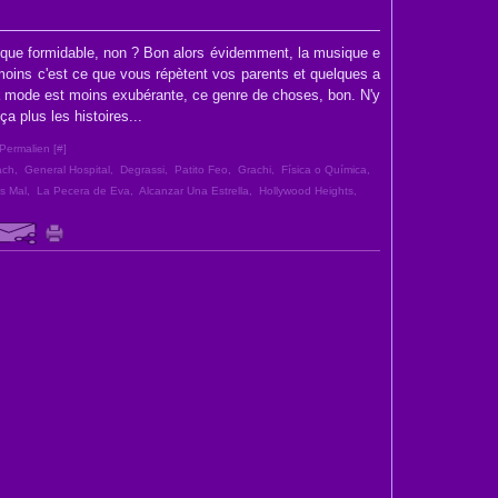
que formidable, non ? Bon alors évidemment, la musique e
 moins c'est ce que vous répètent vos parents et quelques a
 la mode est moins exubérante, ce genre de choses, bon. N'y
a plus les histoires...
Permalien [
#
]
ach
,
General Hospital
,
Degrassi
,
Patito Feo
,
Grachi
,
Física o Química
,
s Mal
,
La Pecera de Eva
,
Alcanzar Una Estrella
,
Hollywood Heights
,