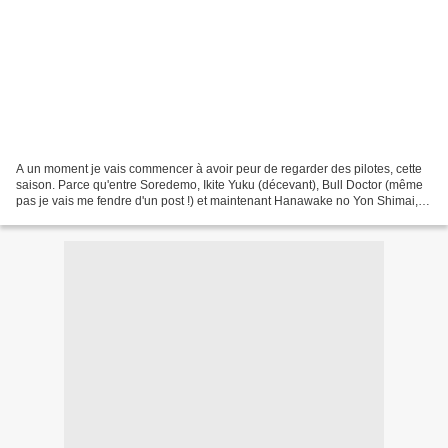
A un moment je vais commencer à avoir peur de regarder des pilotes, cette
saison. Parce qu'entre Soredemo, Ikite Yuku (décevant), Bull Doctor (même
pas je vais me fendre d'un post !) et maintenant Hanawake no Yon Shimai,
c'est pas franchement brillant....