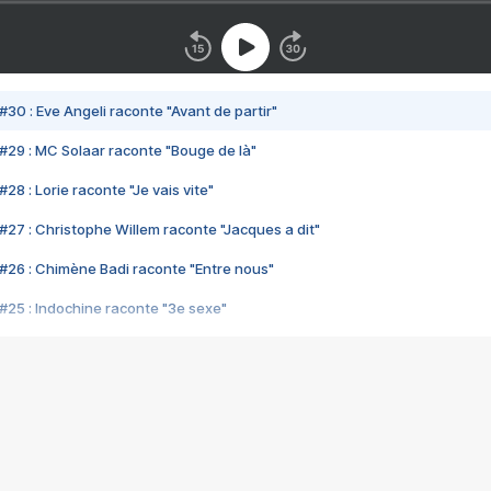
#30 : Eve Angeli raconte "Avant de partir"
#29 : MC Solaar raconte "Bouge de là"
28 : Lorie raconte "Je vais vite"
#27 : Christophe Willem raconte "Jacques a dit"
#26 : Chimène Badi raconte "Entre nous"
#25 : Indochine raconte "3e sexe"
#24 : Zaho raconte "C'est chelou"
#23 : Patrick Bruel raconte "Au café des délices"
#22 : Kyo raconte "Le chemin"
#21 : Nolwenn Leroy raconte "Cassé"