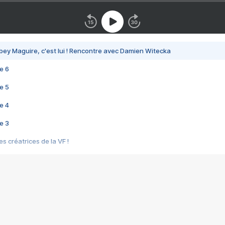
bey Maguire, c'est lui ! Rencontre avec Damien Witecka
e 6
e 5
e 4
e 3
s créatrices de la VF !
e 2
e 1
e Mektoub My Love arrive enfin ! Rencontre avec Shaïn Boumedine et Sal
i : après Toni en famille