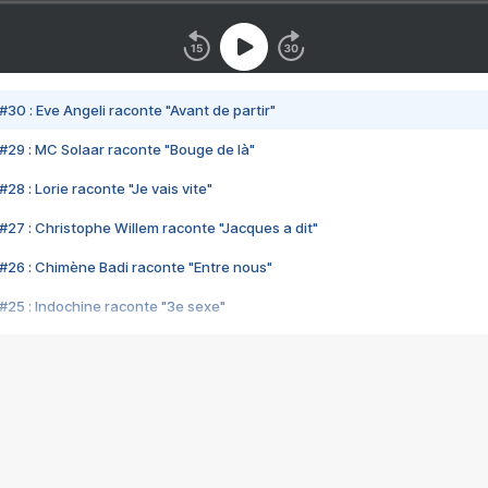
#30 : Eve Angeli raconte "Avant de partir"
#29 : MC Solaar raconte "Bouge de là"
28 : Lorie raconte "Je vais vite"
#27 : Christophe Willem raconte "Jacques a dit"
#26 : Chimène Badi raconte "Entre nous"
#25 : Indochine raconte "3e sexe"
#24 : Zaho raconte "C'est chelou"
#23 : Patrick Bruel raconte "Au café des délices"
#22 : Kyo raconte "Le chemin"
#21 : Nolwenn Leroy raconte "Cassé"