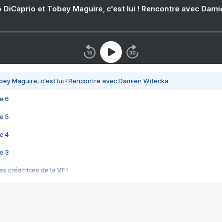
 DiCaprio et Tobey Maguire, c'est lui ! Rencontre avec Dam
bey Maguire, c'est lui ! Rencontre avec Damien Witecka
e 6
e 5
e 4
e 3
s créatrices de la VF !
e 2
e 1