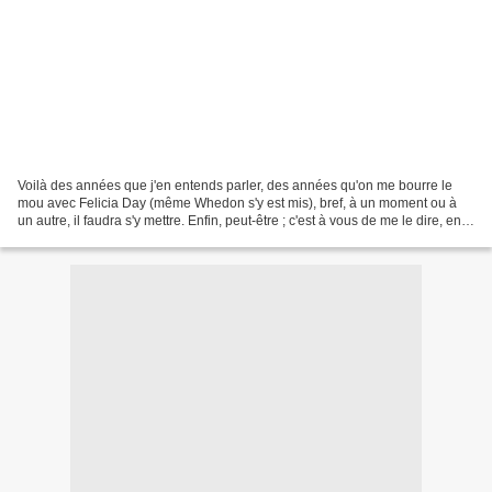
Voilà des années que j'en entends parler, des années qu'on me bourre le
mou avec Felicia Day (même Whedon s'y est mis), bref, à un moment ou à
un autre, il faudra s'y mettre. Enfin, peut-être ; c'est à vous de me le dire, en
fait. Dois-je regarder The...