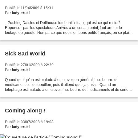
Publié le 11/04/2009 à 15:31
Par
ladyteruki
...Pushing Daisies et Dollhouse tombent à l'eau, qui est-ce qui reste ?
Réponse : pas les spectateurs.Arrivés à un certain point, faut arrêter le
foutage de gueule. Non parce que nous, en bons petits français, on se plaint
de nos chaînes cocorico, soi-disant...
Sick Sad World
Publié le 27/01/2009 à 22:39
Par
ladyteruki
Quand quelqu'un est malade à en crever, en général, il se bourre de
médicaments et de bouillon, puis il attend que ça passe. Quand un
téléphage est malade à en crever, il se bourre de médicaments et de séries,
puis il attend que ça passe. C'est physiologique,...
Coming along !
Publié le 03/07/2008 à 19:08
Par
ladyteruki