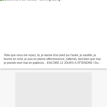
Telle que vous me voyez, là, je danse d'un pied sur l'autre, je sautille, je
tourne en rond, je suis en pleine effervescence, j'attends, tant bien que mal,
je prends mon mal en patience... ENCORE 12 JOURS A ATTENDRE ! Du
coup ce post La preuve par trois,...