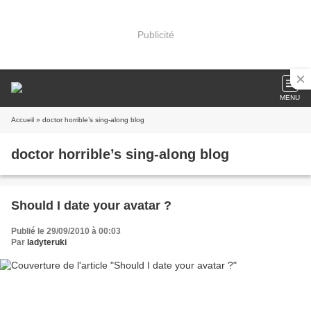
Publicité
MENU
Accueil
» doctor horrible’s sing-along blog
doctor horrible’s sing-along blog
Should I date your avatar ?
Publié le 29/09/2010 à 00:03
Par
ladyteruki