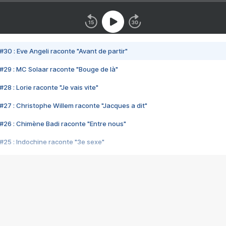
#30 : Eve Angeli raconte "Avant de partir"
#29 : MC Solaar raconte "Bouge de là"
28 : Lorie raconte "Je vais vite"
#27 : Christophe Willem raconte "Jacques a dit"
#26 : Chimène Badi raconte "Entre nous"
#25 : Indochine raconte "3e sexe"
#24 : Zaho raconte "C'est chelou"
#23 : Patrick Bruel raconte "Au café des délices"
#22 : Kyo raconte "Le chemin"
#21 : Nolwenn Leroy raconte "Cassé"