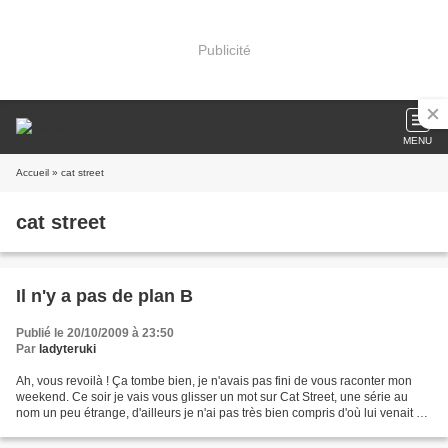
Publicité
MENU
Accueil
» cat street
cat street
Il n'y a pas de plan B
Publié le 20/10/2009 à 23:50
Par
ladyteruki
Ah, vous revoilà ! Ça tombe bien, je n'avais pas fini de vous raconter mon
weekend. Ce soir je vais vous glisser un mot sur Cat Street, une série au
nom un peu étrange, d'ailleurs je n'ai pas très bien compris d'où lui venait ce
titre. En général, les...