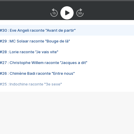
#30 : Eve Angeli raconte "Avant de partir"
#29 : MC Solaar raconte "Bouge de là"
28 : Lorie raconte "Je vais vite"
#27 : Christophe Willem raconte "Jacques a dit"
#26 : Chimène Badi raconte "Entre nous"
#25 : Indochine raconte "3e sexe"
#24 : Zaho raconte "C'est chelou"
#23 : Patrick Bruel raconte "Au café des délices"
#22 : Kyo raconte "Le chemin"
#21 : Nolwenn Leroy raconte "Cassé"