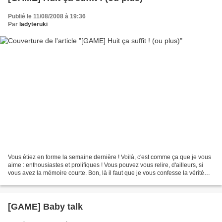
Publié le 11/08/2008 à 19:36
Par
ladyteruki
Vous étiez en forme la semaine dernière ! Voilà, c'est comme ça que je vous
aime : enthousiastes et prolifiques ! Vous pouvez vous relire, d'ailleurs, si
vous avez la mémoire courte. Bon, là il faut que je vous confesse la vérité
vraie : au départ, mon...
[GAME] Baby talk