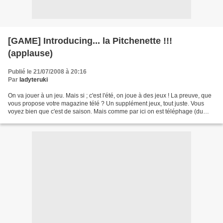
[GAME] Introducing... la Pitchenette !!!
(applause)
Publié le 21/07/2008 à 20:16
Par
ladyteruki
On va jouer à un jeu. Mais si ; c'est l'été, on joue à des jeux ! La preuve, que
vous propose votre magazine télé ? Un supplément jeux, tout juste. Vous
voyez bien que c'est de saison. Mais comme par ici on est téléphage (du
moins, on essaye), il ne s'agira...