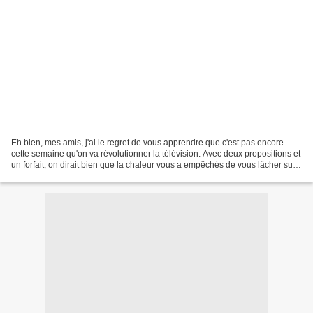
Eh bien, mes amis, j'ai le regret de vous apprendre que c'est pas encore
cette semaine qu'on va révolutionner la télévision. Avec deux propositions et
un forfait, on dirait bien que la chaleur vous a empêchés de vous lâcher sur
le sujet pourtant pas courant...