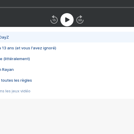
 DayZ
 a 13 ans (et vous l'avez ignoré)
e (littéralement)
im Rayan
 toutes les règles
s les jeux vidéo
us choquant de Rockstar ? - Le scandale BULLY
e plus moche de Steam
du RÊVE tourne au CAUCHEMAR