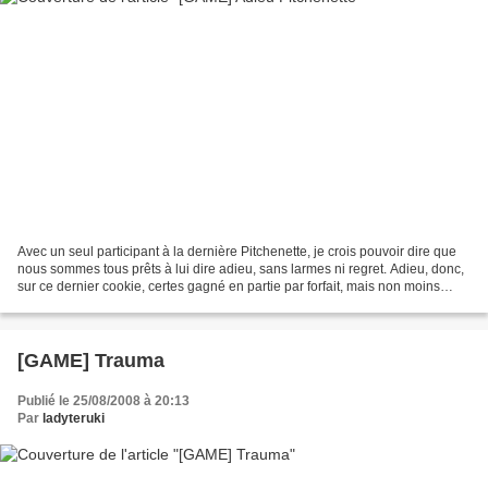
Avec un seul participant à la dernière Pitchenette, je crois pouvoir dire que
nous sommes tous prêts à lui dire adieu, sans larmes ni regret. Adieu, donc,
sur ce dernier cookie, certes gagné en partie par forfait, mais non moins
mérité : J'aurais pensé...
[GAME] Trauma
Publié le 25/08/2008 à 20:13
Par
ladyteruki