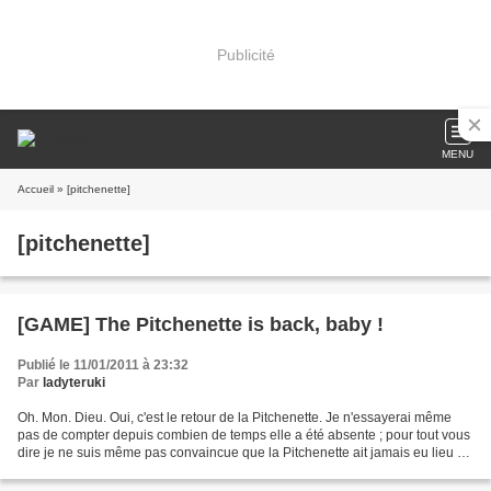
Publicité
MENU
Accueil
» [pitchenette]
[pitchenette]
[GAME] The Pitchenette is back, baby !
Publié le 11/01/2011 à 23:32
Par
ladyteruki
Oh. Mon. Dieu. Oui, c'est le retour de la Pitchenette. Je n'essayerai même
pas de compter depuis combien de temps elle a été absente ; pour tout vous
dire je ne suis même pas convaincue que la Pitchenette ait jamais eu lieu en
2010. Ouais, au minimum,...