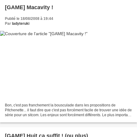
[GAME] Macavity !
Publié le 18/08/2008 à 19:44
Par
ladyteruki
Bon, c'est pas franchement la bousculade dans les propositions de
Pitchenette... il faut dire que c'est pas forcément facile de trouver une idée de
série pour un sitcom. Les enjeux sont forcément différents. Le plus important
ici n'est pas tellement de...
[GAME] Huit ça suffit ! (ou plus)