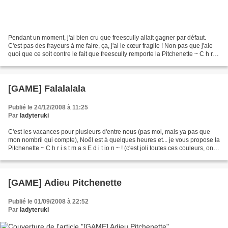
Pendant un moment, j'ai bien cru que freescully allait gagner par défaut.
C'est pas des frayeurs à me faire, ça, j'ai le cœur fragile ! Non pas que j'aie
quoi que ce soit contre le fait que freescully remporte la Pitchenette ~ C h r i
s t m a s E d i...
[GAME] Falalalala
Publié le 24/12/2008 à 11:25
Par
ladyteruki
C'est les vacances pour plusieurs d'entre nous (pas moi, mais ya pas que
mon nombril qui compte), Noël est à quelques heures et... je vous propose la
Pitchenette ~ C h r i s t m a s E d i t io n ~ ! (c'est joli toutes ces couleurs, on
dirait un skyblog)...
[GAME] Adieu Pitchenette
Publié le 01/09/2008 à 22:52
Par
ladyteruki