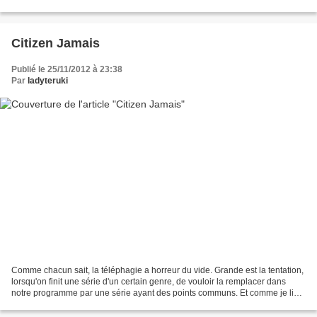
quelle série est vouée...
Citizen Jamais
Publié le 25/11/2012 à 23:38
Par
ladyteruki
Comme chacun sait, la téléphagie a horreur du vide. Grande est la tentation,
lorsqu'on finit une série d'un certain genre, de vouloir la remplacer dans
notre programme par une série ayant des points communs. Et comme je lis
peu de littérature sur mes...