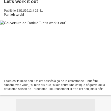
Let's work it out
Publié le 23/11/2012 à 22:41
Par
ladyteruki
Il s'en est fallu de peu. On est passés à ça de la catastrophe. Pour être
sincère avec vous, j'ai bien cru que j'allais écrire une critique négative de la
deuxième saison de Threesome. Heureusement, il n'en est rien, mais hélas
la review de la nouvelle...