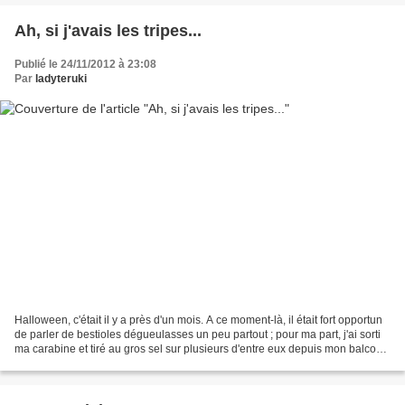
Ah, si j'avais les tripes...
Publié le 24/11/2012 à 23:08
Par
ladyteruki
Halloween, c'était il y a près d'un mois. A ce moment-là, il était fort opportun
de parler de bestioles dégueulasses un peu partout ; pour ma part, j'ai sorti
ma carabine et tiré au gros sel sur plusieurs d'entre eux depuis mon balcon
(eh, pas de jugement,...