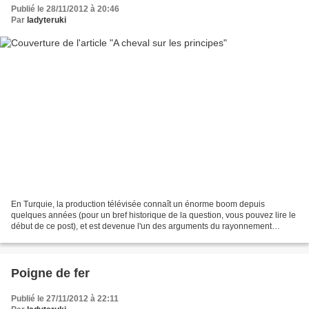
Publié le 28/11/2012 à 20:46
Par
ladyteruki
En Turquie, la production télévisée connaît un énorme boom depuis
quelques années (pour un bref historique de la question, vous pouvez lire le
début de ce post), et est devenue l'un des arguments du rayonnement
culturel de la Turquie dans sa région. On...
Poigne de fer
Publié le 27/11/2012 à 22:11