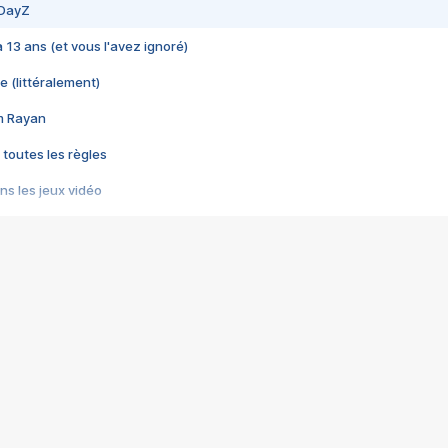
 DayZ
 a 13 ans (et vous l'avez ignoré)
e (littéralement)
im Rayan
 toutes les règles
s les jeux vidéo
us choquant de Rockstar ? - Le scandale BULLY
e plus moche de Steam
du RÊVE tourne au CAUCHEMAR
pendant 8 heures
it… à tort
umiliés par un jeu vidéo
ire - Final Fantasy 8