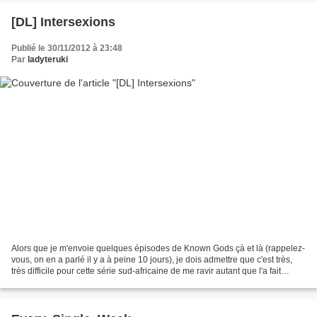
[DL] Intersexions
Publié le 30/11/2012 à 23:48
Par
ladyteruki
Alors que je m'envoie quelques épisodes de Known Gods çà et là (rappelez-
vous, on en a parlé il y a à peine 10 jours), je dois admettre que c'est très,
très difficile pour cette série sud-africaine de me ravir autant que l'a fait
Intersexions (bon, là...