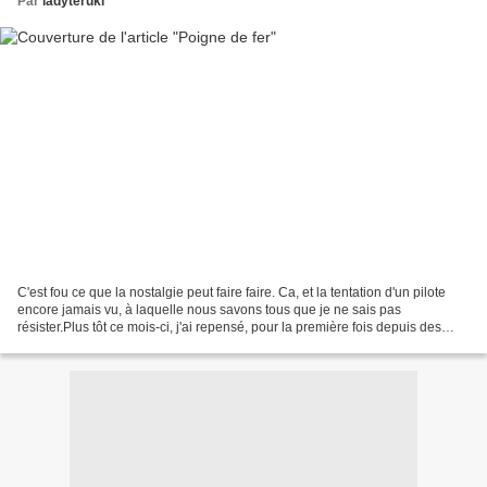
Par
ladyteruki
C'est fou ce que la nostalgie peut faire faire. Ca, et la tentation d'un pilote
encore jamais vu, à laquelle nous savons tous que je ne sais pas
résister.Plus tôt ce mois-ci, j'ai repensé, pour la première fois depuis des
années (et ptet même une décennie)...