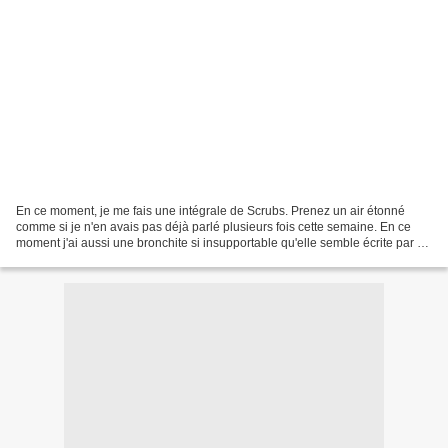
En ce moment, je me fais une intégrale de Scrubs. Prenez un air étonné
comme si je n'en avais pas déjà parlé plusieurs fois cette semaine. En ce
moment j'ai aussi une bronchite si insupportable qu'elle semble écrite par un
scénariste de 2 Broke Girls....