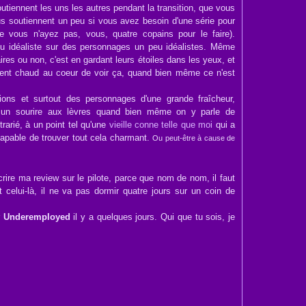
outiennent les uns les autres pendant la transition, que vous
us soutiennent un peu si vous avez besoin d'une série pour
e vous n'ayez pas, vous, quatre copains pour le faire).
u idéaliste sur des personnages un peu idéalistes. Même
res ou non, c'est en gardant leurs étoiles dans les yeux, et
ment chaud au coeur de voir ça, quand bien même ce n'est
ions et surtout des personnages d'une grande fraîcheur,
e un sourire aux lèvres quand bien même on y parle de
trarié, à un point tel qu'une
vieille conne telle que moi
qui a
apable de trouver tout cela charmant.
Ou peut-être à cause de
rire ma review sur le pilote, parce que nom de nom, il faut
 celui-là, il ne va pas dormir quatre jours sur un coin de
r
Underemployed
il y a quelques jours. Qui que tu sois, je