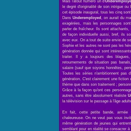
Mais l'atout numéro un d'
Underemploy
le degré d'originalité de son intrigue 
cet épisode inaugural, tous les cinq son
Dans
Underemployed
, on aurait du ma
exagérées, mais les personnages sont
parler de fraîcheur. Ils sont attachants,
de façon individuelle aussi, bref, ils
avec eux. On a tout de suite envie de se
Sophie et les autres ne sont pas les hé
génération donnée qui sont intéressant
traiter. Il y a toujours des blague
retournements de situation pas banal
salaire (sauf que soyons honnêtes, pers
Toutes les séries n'ambitionnent pas 
génération. C'est clairement une fictio
thème que dans son traitement ; person
Grâce à la façon qu'ont ces personnages 
autres, sans être absolument réaliste
U
la télévision sur le passage à l'âge adulte,
En fait, cette petite bande, armée
chaleureuse. On ne veut pas vous invite
même génération de jeunes qui entrent
semblant pour en réalité se consacrer 