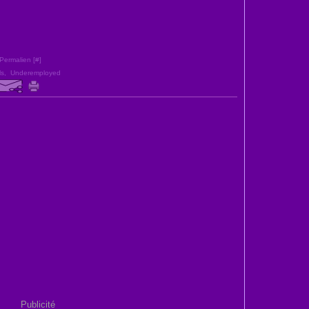
Permalien [
#
]
ls
,
Underemployed
Publicité