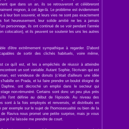
ent que dans un an, ils se retrouveront et célèbreront
 vraiment mignon, à cet âge-là. Le problème est évidemment
elée à leur bon souvenir, et leurs vies ne sont pas exactement
ais fort heureusement, leur solide amitié ne les a jamais
d'un personnage, ils ont continué de se voir pendant l'année
 colocation), et ils peuvent se soutenir les uns les autres
ble d'être extrêmement sympathique à regarder. D'abord
capables de sortir des clichés habituels, voire même,
est ce qu'il est, et les a empêchés de réussir à atteindre
rencontrent un sort variable. Autant Sophie, l'écrivain qui est
man, est vendeuse de donuts (c'était d'ailleurs une idée
s'habille en Prada, et lui faire prendre un boulot éloigné de
e Daphne, ont décroché un emploi dans le secteur qui
en stage non-rémunéré. Certains sont donc un peu plus près
u'ils l'ont définie au début de l'épisode. Au niveau des
pes sont à la fois employés et renversés, et distribués en
 par exemple sur le sujet de l'homosexualité ou bien de la
 de Raviva nous promet une petite surprise, mais je vous
que je l'ai laissée me prendre de court.