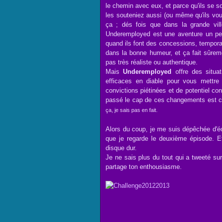
le chemin avec eux, et parce qu'ils se s
les souteniez aussi (ou même qu'ils vo
ça ; dés fois que dans la grande vill
Underemployed est une aventure un pe
quand ils font des concessions, temporai
dans la bonne humeur, et ça fait sûre
pas très réaliste ou authentique.
Mais
Underemployed
offre des situat
efficaces en diable pour vous mettr
convictions piétinées et de potentiel con
passé le cap de ces changements est c
ça, je sais pas en fait.
Alors du coup, je me suis dépêchée d'éc
que je regarde le deuxième épisode. Et
disque dur.
Je ne sais plus du tout qui a tweeté su
partage ton enthousiasme.