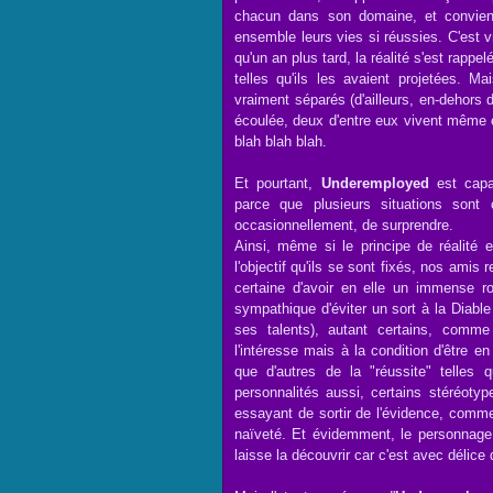
chacun dans son domaine, et convienn
ensemble leurs vies si réussies. C'est
qu'un an plus tard, la réalité s'est rapp
telles qu'ils les avaient projetées. M
vraiment séparés (d'ailleurs, en-dehors 
écoulée, deux d'entre eux vivent même en
blah blah blah.
Et pourtant,
Underemployed
est capa
parce que plusieurs situations sont 
occasionnellement, de surprendre.
Ainsi, même si le principe de réalité 
l'objectif qu'ils se sont fixés, nos amis 
certaine d'avoir en elle un immense ro
sympathique d'éviter un sort à la Diable 
ses talents), autant certains, comm
l'intéresse mais à la condition d'être 
que d'autres de la "réussite" telles q
personnalités aussi, certains stéréoty
essayant de sortir de l'évidence, comme
naïveté. Et évidemment, le personnage
laisse la découvrir car c'est avec délice 