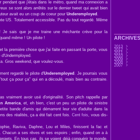
ter pendant que j'étais dans le métro, quand ma connexion a
ux se sont alors arrêtés sur le dernier tweet qui avait bien
auteur avait eu un coup de coeur pour
Underemployed
.
pilote US. Totalement accessible. Pas du tout regardé. Même
! Je sais que je me traine une méchante crève pour la
quand même ! Un pilote !
ARCHIVE
2013
et la première chose que j'ai faite en passant la porte, vous
2012
Septembre
2011
Août
Décembre
(9)
te d'Undermployed.
2010
Juillet
Novembre
Décembre
(7)
2009
Juin
Octobre
Novembre
Décembre
(32)
(3
 ça. Gros weekend, que voulez-vous.
2008
Mai
Septembre
Octobre
Novembre
Décembre
(6)
(3
2007
Avril
Août
Septembre
Octobre
Novembre
Décembre
(11)
(25)
(4
Mars
Juillet
Août
Septembre
Octobre
Novembre
Novembre
(30)
(7)
(13)
(2
Février
Juin
Juillet
Août
Septembre
Octobre
Octobre
(45)
(76)
(33)
(28
(3
(1
ement regardé le pilote d'
Underemployed
. Je pourrais vous
Janvier
Mai
Juin
Juillet
Août
Septembre
Septembre
(37)
(15)
(37)
(44)
(31
Avril
Mai
Juin
Juillet
Août
Août
(14)
(33)
(36)
(28)
(1)
(45)
"tout ça pour ça" qui en a découlé, mais bien au contraire.
Mars
Avril
Mai
Juin
Juillet
Juillet
(32)
(58)
(33)
(41)
(25)
(17)
Février
Mars
Avril
Mai
Juin
Juin
(56)
(21)
(24)
(32)
(9)
(37
Janvier
Février
Mars
Avril
Mai
Avril
(12)
(51)
(6)
(34)
(8)
(41
Janvier
Février
Mars
Avril
Mars
(1)
(12)
(18)
(29
(32
Janvier
Février
Février
(14
(22
(32
Janvier
Janvier
(60
(54
 vraiment avoir usé d'originalité. Son pitch rappelle par
in America
, et, eh bien, c'est un peu un pilote de sinistre
tite bande d'amis qui démarrent leur vie d'adulte dans la
ns des réalités, ça a été fait cent fois.
Cent fois
, vous dis-
hie, Raviva, Daphne, Lou et Miles, finissent la fac et
t. Chacun a ses rêves et ses espoirs ; enfin, quand on a à
rojets. En tous cas, ils se voient déjà conquérir le monde,