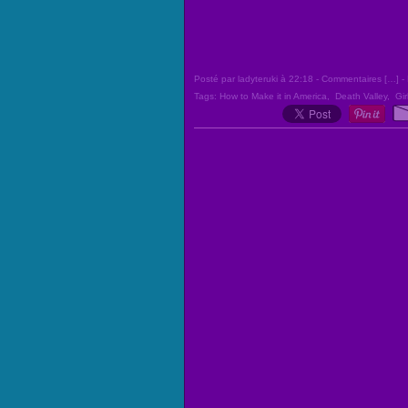
Posté par ladyteruki à 22:18 -
Commentaires [
…
]
- 
Tags:
How to Make it in America
,
Death Valley
,
Gir