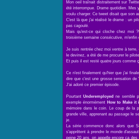
Mon oeil traînait distraitement sur Twit
été interrompue. Drame quotidien. Mes ye
voulu charger. Ce tweet disait que son 
C'est là que j'ai réalisé le drame : un 
pas cagoulé.
Mais qu'est-ce qui cloche chez moi ?
troisième semaine consécutive, m'enfin 
Je suis rentrée chez moi ventre à terre, 
le devinez, a été de me procurer le pilo
Et puis il est resté quatre jours comme
Ce n'est finalement qu'hier que j'ai final
dire que c'est une grosse sensation de 
J'ai adoré ce premier épisode.
Pourtant
Underemployed
ne semble pas
exemple énormément
How to Make it 
mémoire dans le coin. Le coup de la pe
grande ville, apprenant au passage le se
je.
La série commence donc alors que Sop
s'apprêtent à prendre le monde d'assau
peine 20 ans, on appelle encore ça des p