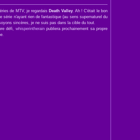
 séries de MTV, je regardais
Death Valley
. Ah ! C'était le bon
 série n'ayant rien de fantastique (au sens supernaturel du
soyons sincères, je ne suis pas dans la cible du tout.
bre défi,
whisperintherain
publiera prochainement sa propre
ne.