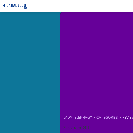
LADYTELEPHAGY
>
CATEGORIES
>
REVIE
29 octobre 2012