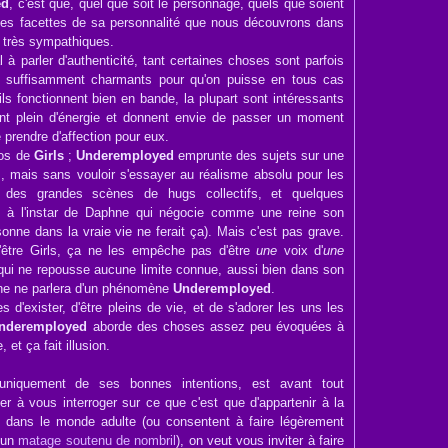
ed
, c'est que, quel que soit le personnage, quels que soient
ou les facettes de sa personnalité que nous découvrons dans
t très sympathiques.
l à parler d'authenticité, tant certaines choses sont parfois
 suffisamment charmants pour qu'on puisse en tous cas
 ils fonctionnent bien en bande, la plupart sont intéressants
 sont plein d'énergie et donnent envie de passer un moment
 prendre d'affection pour eux.
ros de
Girls
;
Underemployed
emprunte des sujets sur une
s, mais sans vouloir s'essayer au réalisme absolu pour les
s, des grandes scènes de hugs collectifs, et quelques
s, à l'instar de Daphne qui négocie comme une reine son
onne dans la vraie vie ne ferait ça). Mais c'est pas grave.
d'être Girls, ça ne les empêche pas d'être
une
voix d'
une
n qui ne repousse aucune limite connue, aussi bien dans son
ne ne parlera d'un phénomène
Underemployed
.
d'exister, d'être pleins de vie, et de s'adorer les uns les
nderemployed
aborde des choses assez peu évoquées à
 et ça fait illusion.
 uniquement de ses bonnes intentions, est avant tout
r à vous interroger sur ce que c'est que d'appartenir à la
 dans le monde adulte (ou consentent à faire légèrement
à un
matage soutenu de nombril
), on veut vous inviter à faire