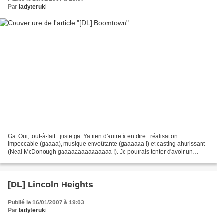
Par
ladyteruki
Ga. Oui, tout-à-fait : juste ga. Ya rien d'autre à en dire : réalisation
impeccable (gaaaa), musique envoûtante (gaaaaaa !) et casting ahurissant
(Neal McDonough gaaaaaaaaaaaaaaa !). Je pourrais tenter d'avoir un
propos constructif et argumenté...Mais...
[DL] Lincoln Heights
Publié le 16/01/2007 à 19:03
Par
ladyteruki