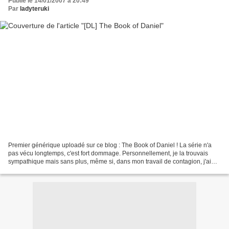
Publié le 14/01/2007 à 20:49
Par
ladyteruki
Premier générique uploadé sur ce blog : The Book of Daniel ! La série n'a
pas vécu longtemps, c'est fort dommage. Personnellement, je la trouvais
sympathique mais sans plus, même si, dans mon travail de contagion, j'ai
réussi à faire de mon homme un véritable...