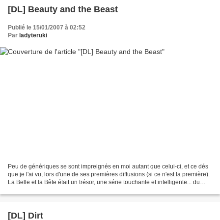
[DL] Beauty and the Beast
Publié le 15/01/2007 à 02:52
Par
ladyteruki
Peu de génériques se sont impreignés en moi autant que celui-ci, et ce dés
que je l'ai vu, lors d'une de ses premières diffusions (si ce n'est la première).
La Belle et la Bête était un trésor, une série touchante et intelligente... du
moins c'est ce...
[DL] Dirt