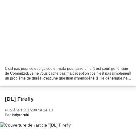
C'est pas pour ce que ça coûte : voilà pour assortir le (très) court générique
de Committed. Je ne vous cache pas ma déception : ce n'est pas simplement
un problème de durée, c'est une question d'homogénéité : le générique ne
reflète en rien l'état d'esprit...
[DL] Firefly
Publié le 15/01/2007 à 14:10
Par
ladyteruki