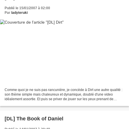
Publié le 15/01/2007 à 02:00
Par
ladyteruki
Comme quoi je ne suis pas rancunière, je concède à Dirt une autre qualité :
son thème simple mais chaleureux et dynamique, doublé d'une video
idéalement assortie. Et puis se priver de jouer sur les yeux prenant de
Courtney Cox (dont le regard devient...
[DL] The Book of Daniel