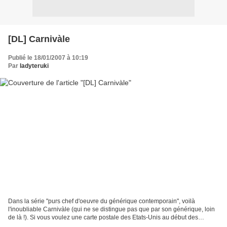
[DL] Carnivàle
Publié le 18/01/2007 à 10:19
Par
ladyteruki
Dans la série "purs chef d'oeuvre du générique contemporain", voilà
l'inoubliable Carnivàle (qui ne se distingue pas que par son générique, loin
de là !). Si vous voulez une carte postale des Etats-Unis au début des
années 30, vous pouvez difficilement...