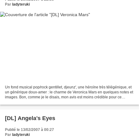
Par
ladyteruki
Un fond musical pop/rock gentillet, djeunz', une héroïne très télégénique, et
un générique doux-amer : le charme de Veronica Mars en quelques notes et
images. Bon, comme je le disais, mon avis est moins crédible pour ce
générique maintenant que je me...
[DL] Angela's Eyes
Publié le 13/02/2007 à 00:27
Par
ladyteruki