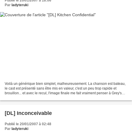
Publié le 20/01/2007 à 18:06
Par
ladyteruki
Voilà un générique bien simplet, malheureusement. La chanson est bateau,
le cast est présenté sans être mis en valeur, c'est un peu trop rapide et
brouillon... et avec le recul, l'image finale me fait vraiment penser à Grey's
Anatomy (avec le même problème...
[DL] Inconceivable
Publié le 20/01/2007 à 02:48
Par
ladyteruki