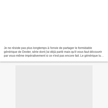
Je ne résiste pas plus longtemps à l'envie de partager le formidable
générique de Dexter, série dont j'ai déjà parlé mais qu'il vous faut découvrir
par vous-même impérativement si ce n'est pas encore fait. Le générique lui-
même est brillant, et maîtrise...