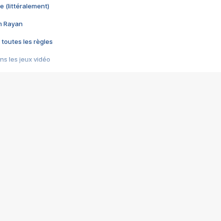
e (littéralement)
im Rayan
 toutes les règles
s les jeux vidéo
us choquant de Rockstar ? - Le scandale BULLY
e plus moche de Steam
du RÊVE tourne au CAUCHEMAR
pendant 8 heures
it… à tort
umiliés par un jeu vidéo
ire - Final Fantasy 8
ti un empire - Age of Empires
story DOFUS