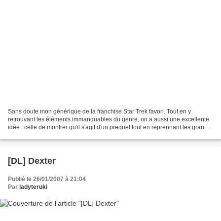
Sans doute mon générique de la franchise Star Trek favori. Tout en y
retrouvant les éléments immanquables du genre, on a aussi une excellente
idée : celle de montrer qu'il s'agit d'un prequel tout en reprennant les grands
thèmes de l'aventure et de l'exploration,...
[DL] Dexter
Publié le 26/01/2007 à 21:04
Par
ladyteruki