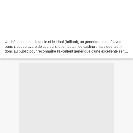
Un thème entre le futuriste et le tribal (brillant), un générique monté avec
punch, et peu avare de couleurs, et un putain de casting : mais que faut-il
donc au public pour reconnaître l'excellent générique d'une excellente série
lorsqu'il en a un parfait...