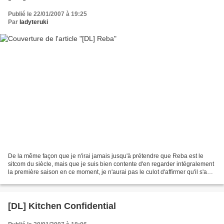
Publié le 22/01/2007 à 19:25
Par
ladyteruki
De la même façon que je n'irai jamais jusqu'à prétendre que Reba est le
sitcom du siècle, mais que je suis bien contente d'en regarder intégralement
la première saison en ce moment, je n'aurai pas le culot d'affirmer qu'il s'agit
ici d'un excellent générique......
[DL] Kitchen Confidential