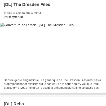
[DL] The Dresden Files
Publié le 26/01/2007 à 09:54
Par
ladyteruki
Dans le genre énigmatique...Le générique de The Dresden Files n'est pas à
proprement parler explicite sur le contenu de la série : on n'y voit que Paul
Blackthorne (vous me direz : c'est déjà drôlement bien), il ne se passe pas
grand'chose, et on se contente...
[DL] Reba