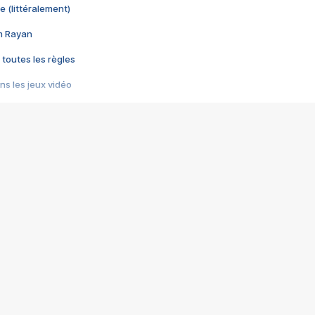
e (littéralement)
im Rayan
 toutes les règles
s les jeux vidéo
us choquant de Rockstar ? - Le scandale BULLY
e plus moche de Steam
du RÊVE tourne au CAUCHEMAR
pendant 8 heures
it… à tort
umiliés par un jeu vidéo
ire - Final Fantasy 8
ti un empire - Age of Empires
story DOFUS