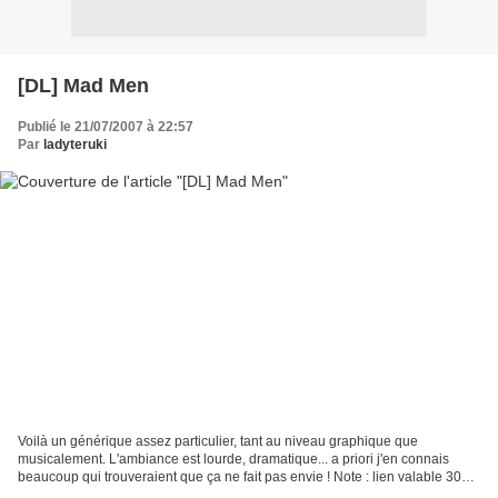
[DL] Mad Men
Publié le 21/07/2007 à 22:57
Par
ladyteruki
Voilà un générique assez particulier, tant au niveau graphique que
musicalement. L'ambiance est lourde, dramatique... a priori j'en connais
beaucoup qui trouveraient que ça ne fait pas envie ! Note : lien valable 30
jours minimum. Je reuploaderai si le...