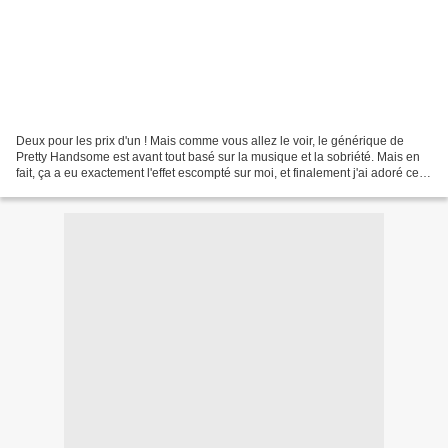
Deux pour les prix d'un ! Mais comme vous allez le voir, le générique de
Pretty Handsome est avant tout basé sur la musique et la sobriété. Mais en
fait, ça a eu exactement l'effet escompté sur moi, et finalement j'ai adoré cette
retenue qu'a eue le générique....