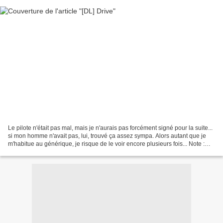
Le pilote n'était pas mal, mais je n'aurais pas forcément signé pour la suite...
si mon homme n'avait pas, lui, trouvé ça assez sympa. Alors autant que je
m'habitue au générique, je risque de le voir encore plusieurs fois... Note :
lien valable 30 jours...