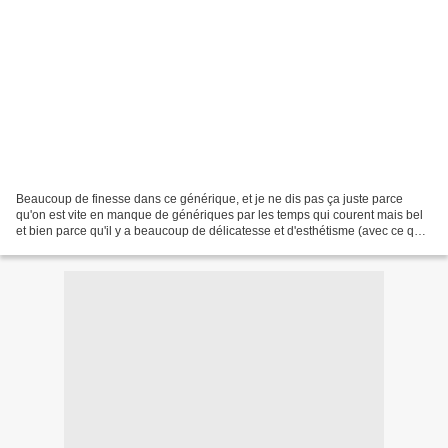
Beaucoup de finesse dans ce générique, et je ne dis pas ça juste parce
qu'on est vite en manque de génériques par les temps qui courent mais bel
et bien parce qu'il y a beaucoup de délicatesse et d'esthétisme (avec ce qu'il
faut aussi pour rendre très...