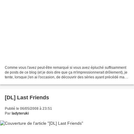
Comme vous l'avez peut-être remarqué si vous avez épluché suffisamment
de posts de ce blog (et je dois dire que ça m'impressionnerait drôlement), je
tente, lorsque j'en ai l'occasion, de découvrir des séries ayant précédé ma
naissance. Pour ma culture...
[DL] Last Friends
Publié le 06/05/2008 à 23:51
Par
ladyteruki