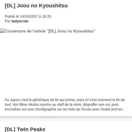
[DL] Joou no Kyoushitsu
Publié le 14/10/2007 à 18:35
Par
ladyteruki
Au Japon c'est le générique de fin qui prime, mais ici c'est vraiment la fin de
tout. Voir Mme Akutsu sourire au staff de la série, dégraffer son col, puis
enchaîner sur une chorégraphie sur les toits de l'école avec l'autre prof en
leader, ça tue toute...
[DL] Twin Peaks