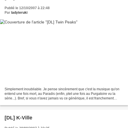
Publié le 12/10/2007 à 22:48
Par
ladyteruki
Simplement inoubliable. Je pense sincèrement que c'est la musique qu'on
entend une fois mort, au Paradis (enfin, ptet une fois au Purgatoire vu la
série...). Bref, si vous n'avez jamais vu ce générique, il est franchement
temps de s'y mettre. Note : lien...
[DL] K-Ville