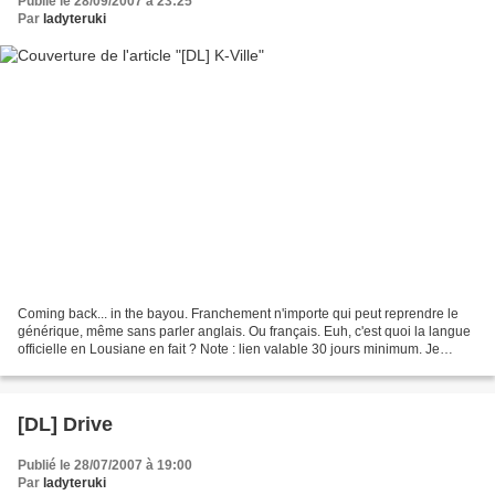
Publié le 28/09/2007 à 23:25
Par
ladyteruki
Coming back... in the bayou. Franchement n'importe qui peut reprendre le
générique, même sans parler anglais. Ou français. Euh, c'est quoi la langue
officielle en Lousiane en fait ? Note : lien valable 30 jours minimum. Je
reuploaderai si le lien est...
[DL] Drive
Publié le 28/07/2007 à 19:00
Par
ladyteruki