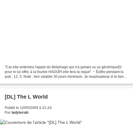
"Car elle entendra l'appel du téléphage qui n'a jamais vu ce génériqueEt
pour le lui offrir, à la fourbe HADOPI elle fera la nique". ~ Épître pendant la
pub ; 12, 5. Note : lien valable 30 jours minimum. Je reuploaderai si le lien
est mort, mais seulement...
[DL] The L World
Publié le 12/05/2009 à 21:24
Par
ladyteruki