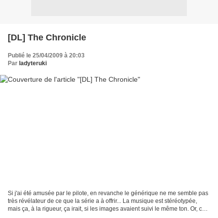
[DL] The Chronicle
Publié le 25/04/2009 à 20:03
Par
ladyteruki
Si j'ai été amusée par le pilote, en revanche le générique ne me semble pas
très révélateur de ce que la série a à offrir... La musique est stéréotypée,
mais ça, à la rigueur, ça irait, si les images avaient suivi le même ton. Or, ce
n'est pas le cas....