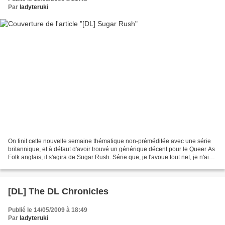
Par
ladyteruki
On finit cette nouvelle semaine thématique non-préméditée avec une série
britannique, et à défaut d'avoir trouvé un générique décent pour le Queer As
Folk anglais, il s'agira de Sugar Rush. Série que, je l'avoue tout net, je n'ai
jamais vu. Nan, je sais...
[DL] The DL Chronicles
Publié le 14/05/2009 à 18:49
Par
ladyteruki