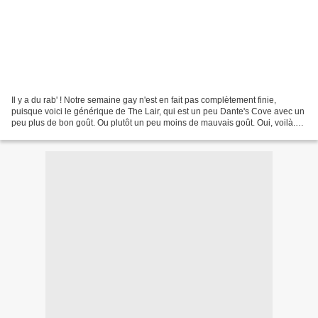
Il y a du rab' ! Notre semaine gay n'est en fait pas complètement finie,
puisque voici le générique de The Lair, qui est un peu Dante's Cove avec un
peu plus de bon goût. Ou plutôt un peu moins de mauvais goût. Oui, voilà.
Note : lien valable 30 jours...