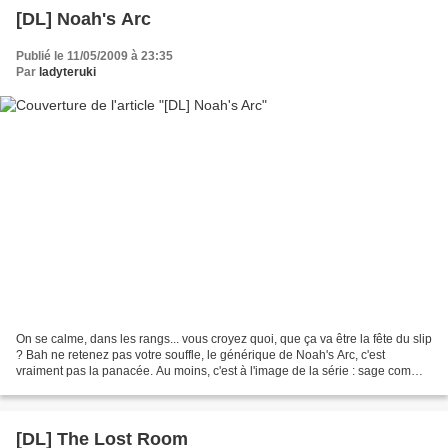
[DL] Noah's Arc
Publié le 11/05/2009 à 23:35
Par
ladyteruki
On se calme, dans les rangs... vous croyez quoi, que ça va être la fête du slip
? Bah ne retenez pas votre souffle, le générique de Noah's Arc, c'est
vraiment pas la panacée. Au moins, c'est à l'image de la série : sage comme
une image. Ou plutôt, comme...
[DL] The Lost Room