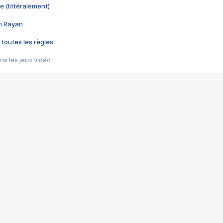
e (littéralement)
im Rayan
 toutes les règles
s les jeux vidéo
us choquant de Rockstar ? - Le scandale BULLY
e plus moche de Steam
du RÊVE tourne au CAUCHEMAR
pendant 8 heures
it… à tort
umiliés par un jeu vidéo
ire - Final Fantasy 8
ti un empire - Age of Empires
story DOFUS