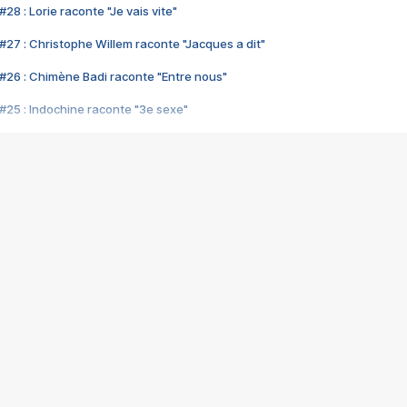
28 : Lorie raconte "Je vais vite"
#27 : Christophe Willem raconte "Jacques a dit"
#26 : Chimène Badi raconte "Entre nous"
#25 : Indochine raconte "3e sexe"
#24 : Zaho raconte "C'est chelou"
#23 : Patrick Bruel raconte "Au café des délices"
#22 : Kyo raconte "Le chemin"
#21 : Nolwenn Leroy raconte "Cassé"
#20 : Patrick Hernandez raconte "Born to be alive"
#19 : Lorie raconte "Près de moi"
#18 : Michael Jones raconte "A nos actes manqués" (avec Jean-Jacque
#17 : Khaled raconte "Aïcha"
#16 : Corneille raconte "Parce qu'on vient de loin"