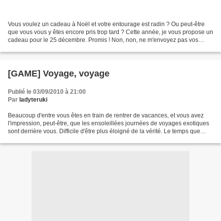
Vous voulez un cadeau à Noël et votre entourage est radin ? Ou peut-être
que vous vous y êtes encore pris trop tard ? Cette année, je vous propose un
cadeau pour le 25 décembre. Promis ! Non, non, ne m'envoyez pas vos
listes par mail, c'est inutile :...
[GAME] Voyage, voyage
Publié le 03/09/2010 à 21:00
Par
ladyteruki
Beaucoup d'entre vous êtes en train de rentrer de vacances, et vous avez
l'impression, peut-être, que les ensoleillées journées de voyages exotiques
sont derrière vous. Difficile d'être plus éloigné de la vérité. Le temps que
nous avons passé ensemble...