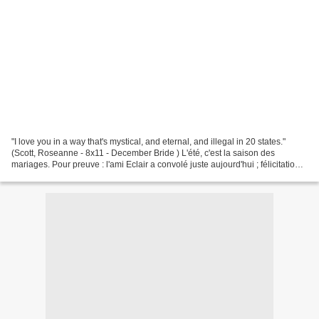
"I love you in a way that's mystical, and eternal, and illegal in 20 states."
(Scott, Roseanne - 8x11 - December Bride ) L'été, c'est la saison des
mariages. Pour preuve : l'ami Eclair a convolé juste aujourd'hui ; félicitations
à lui et à sa douce.Aussi...