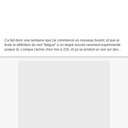
Ca fait donc une semaine que j'ai commencé un nouveau boulot, et que je
teste la définition du mot "fatigue" à un degré encore rarement expérimenté
jusque là. Lorsque j'arrive chez moi à 22h, et ça se produit un soir sur deux,
se pose du coup un problème...