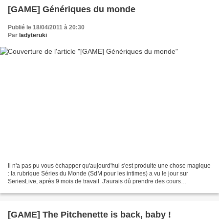
[GAME] Génériques du monde
Publié le 18/04/2011 à 20:30
Par
ladyteruki
Il n'a pas pu vous échapper qu'aujourd'hui s'est produite une chose magique
: la rubrique Séries du Monde (SdM pour les intimes) a vu le jour sur
SeriesLive, après 9 mois de travail. J'aurais dû prendre des cours
d'accouchement sans douleur. Découvrir...
[GAME] The Pitchenette is back, baby !