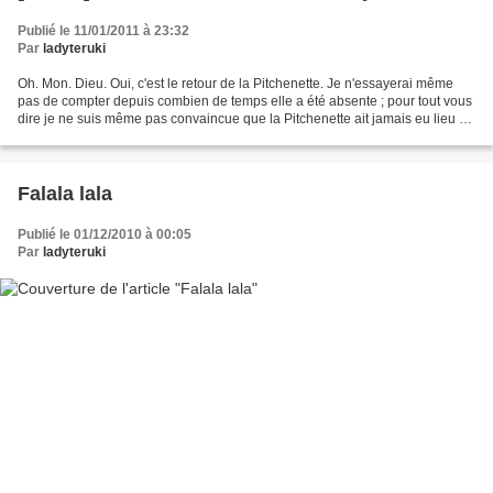
Publié le 11/01/2011 à 23:32
Par
ladyteruki
Oh. Mon. Dieu. Oui, c'est le retour de la Pitchenette. Je n'essayerai même
pas de compter depuis combien de temps elle a été absente ; pour tout vous
dire je ne suis même pas convaincue que la Pitchenette ait jamais eu lieu en
2010. Ouais, au minimum,...
Falala lala
Publié le 01/12/2010 à 00:05
Par
ladyteruki