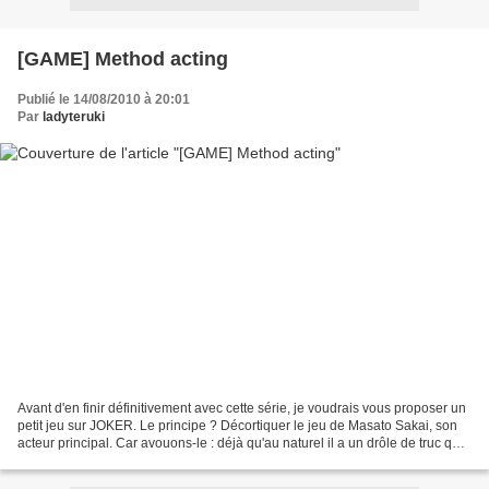
[GAME] Method acting
Publié le 14/08/2010 à 20:01
Par
ladyteruki
Avant d'en finir définitivement avec cette série, je voudrais vous proposer un
petit jeu sur JOKER. Le principe ? Décortiquer le jeu de Masato Sakai, son
acteur principal. Car avouons-le : déjà qu'au naturel il a un drôle de truc qui
se passe au niveau...