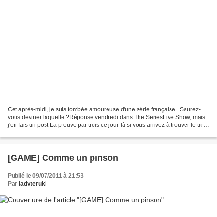
Cet après-midi, je suis tombée amoureuse d'une série française . Saurez-
vous deviner laquelle ?Réponse vendredi dans The SeriesLive Show, mais
j'en fais un post La preuve par trois ce jour-là si vous arrivez à trouver le titre
dans les commentaires c...
[GAME] Comme un pinson
Publié le 09/07/2011 à 21:53
Par
ladyteruki