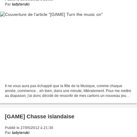
Par
ladyteruki
Il ne vous aura pas échappé que la fête de la Musique, comme chaque
année, commence... eh bien, dans une minute, littéralement. Pour me mettre
au diapason, j'ai donc décidé de ressortir de mes cartons un nouveau jeu
des génériques, un jeu que je ne vous...
[GAME] Chasse islandaise
Publié le 27/05/2012 à 21:30
Par
ladyteruki