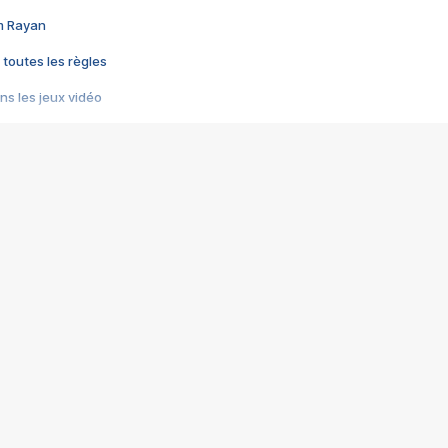
im Rayan
 toutes les règles
s les jeux vidéo
us choquant de Rockstar ? - Le scandale BULLY
e plus moche de Steam
du RÊVE tourne au CAUCHEMAR
pendant 8 heures
it… à tort
umiliés par un jeu vidéo
ire - Final Fantasy 8
ti un empire - Age of Empires
story DOFUS