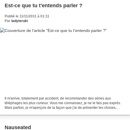
Est-ce que tu t'entends parler ?
Publié le 11/11/2011 à 01:11
Par
ladyteruki
Il m'arrive, totalement par accident, de recommander des séries aux
téléphages les plus curieux. Vous me connaissez, je ne le fais pas exprès.
Mais parfois, je m'aperçois de la façon que j'ai de présenter les choses,
notamment sur Twitter où les caractères...
Nauseated