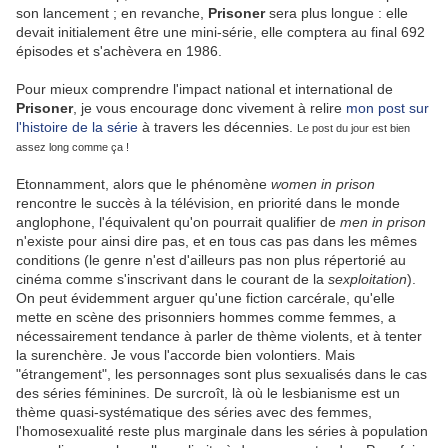
son lancement ; en revanche,
Prisoner
sera plus longue : elle
devait initialement être une mini-série, elle comptera au final 692
épisodes et s'achèvera en 1986.
Pour mieux comprendre l'impact national et international de
Prisoner
, je vous encourage donc vivement à relire
mon post sur
l'histoire de la série
à travers les décennies.
Le post du jour est bien
assez long comme ça !
Etonnamment, alors que le phénomène
women in prison
rencontre le succès à la télévision, en priorité dans le monde
anglophone, l'équivalent qu'on pourrait qualifier de
men in prison
n'existe pour ainsi dire pas, et en tous cas pas dans les mêmes
conditions (le genre n'est d'ailleurs pas non plus répertorié au
cinéma comme s'inscrivant dans le courant de la
sexploitation
).
On peut évidemment arguer qu'une fiction carcérale, qu'elle
mette en scène des prisonniers hommes comme femmes, a
nécessairement tendance à parler de thème violents, et à tenter
la surenchère. Je vous l'accorde bien volontiers. Mais
"étrangement", les personnages sont plus sexualisés dans le cas
des séries féminines. De surcroît, là où le lesbianisme est un
thème quasi-systématique des séries avec des femmes,
l'homosexualité reste plus marginale dans les séries à population