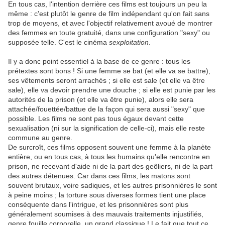
En tous cas, l'intention derrière ces films est toujours un peu la
même : c'est plutôt le genre de film indépendant qu'on fait sans
trop de moyens, et avec l'objectif relativement avoué de montrer
des femmes en toute gratuité, dans une configuration "sexy" ou
supposée telle. C'est le cinéma
sexploitation
.
Il y a donc point essentiel à la base de ce genre : tous les
prétextes sont bons ! Si une femme se bat (et elle va se battre),
ses vêtements seront arrachés ; si elle est sale (et elle va être
sale), elle va devoir prendre une douche ; si elle est punie par les
autorités de la prison (et elle va être punie), alors elle sera
attachée/fouettée/battue de la façon qui sera aussi "sexy" que
possible. Les films ne sont pas tous égaux devant cette
sexualisation (ni sur la signification de celle-ci), mais elle reste
commune au genre.
De surcroît, ces films opposent souvent une femme à la planète
entière, ou en tous cas, à tous les humains qu'elle rencontre en
prison, ne recevant d'aide ni de la part des geôliers, ni de la part
des autres détenues. Car dans ces films, les matons sont
souvent brutaux, voire sadiques, et les autres prisonnières le sont
à peine moins ; la torture sous diverses formes tient une place
conséquente dans l'intrigue, et les prisonnières sont plus
généralement soumises à des mauvais traitements injustifiés,
genre fouille corporelle, un grand classique ! Le fait que tout ce