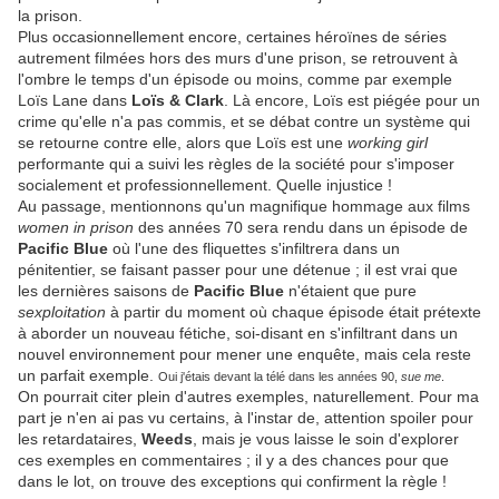
la prison.
Plus occasionnellement encore, certaines héroïnes de séries
autrement filmées hors des murs d'une prison, se retrouvent à
l'ombre le temps d'un épisode ou moins, comme par exemple
Loïs Lane dans
Loïs & Clark
. Là encore, Loïs est piégée pour un
crime qu'elle n'a pas commis, et se débat contre un système qui
se retourne contre elle, alors que Loïs est une
working girl
performante qui a suivi les règles de la société pour s'imposer
socialement et professionnellement. Quelle injustice !
Au passage, mentionnons qu'un magnifique hommage aux films
women in prison
des années 70 sera rendu dans un épisode de
Pacific Blue
où l'une des fliquettes s'infiltrera dans un
pénitentier, se faisant passer pour une détenue ; il est vrai que
les dernières saisons de
Pacific Blue
n'étaient que pure
sexploitation
à partir du moment où chaque épisode était prétexte
à aborder un nouveau fétiche, soi-disant en s'infiltrant dans un
nouvel environnement pour mener une enquête, mais cela reste
un parfait exemple.
Oui j'étais devant la télé dans les années 90,
sue me
.
On pourrait citer plein d'autres exemples, naturellement. Pour ma
part je n'en ai pas vu certains, à l'instar de, attention spoiler pour
les retardataires,
Weeds
, mais je vous laisse le soin d'explorer
ces exemples en commentaires ; il y a des chances pour que
dans le lot, on trouve des exceptions qui confirment la règle !