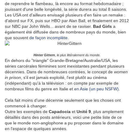
de reprendre le flambeau, là encore au format hebdomadaire ;
jouissant d'une belle longévité, la série durera au total 8 saisons.
Les USA ont d'ailleurs envisagé plusieurs d'en faire un remake :
d'abord sur FX, puis sur HBO par Alan Ball, et finalement en 2012
sur NBC par John Wells... avant de se raviser.
Bad Girls
a
également été diffusée dans de nombreux pays du monde, bien
que souvent
de façon incomplète
.
Hinter Gittern
, le plus littéralement du monde.
En dehors du "triangle" Grande-Bretagne/Australie/USA, les
séries carcérales féminines sont inexistantes pendant plusieurs
décennies. Dans de nombreuses contrées, le concept de
women
in prison
, s'il est jamais exploité, l'est plutôt au cinéma
(indépendant) qu'à la télévision : on compte par exemple de
nombreux films du genre en Italie et
en Asie (un peu NSFW)
.
Cela fait moins d'une décennie seulement que les choses ont
commencé à changer.
Outre les exemples de
Capadocia
et
Unité 9
, plus amplement
détaillés dans des posts antérieurs, voici une petite liste de ce
que le monde non-anglophone a pu proposer dans le domaine
en l'espace de quelques années.