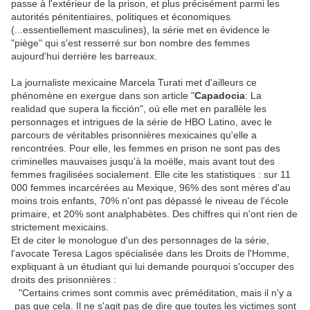
passe à l'extérieur de la prison, et plus précisément parmi les
autorités pénitentiaires, politiques et économiques
(...essentiellement masculines), la série met en évidence le
"piège" qui s'est resserré sur bon nombre des femmes
aujourd'hui derrière les barreaux.
La journaliste mexicaine Marcela Turati met d'ailleurs ce
phénomène en exergue dans son article "
Capadocia
: La
realidad que supera la ficción", où elle met en parallèle les
personnages et intrigues de la série de HBO Latino, avec le
parcours de véritables prisonnières mexicaines qu'elle a
rencontrées. Pour elle, les femmes en prison ne sont pas des
criminelles mauvaises jusqu'à la moëlle, mais avant tout des
femmes fragilisées socialement. Elle cite les statistiques : sur 11
000 femmes incarcérées au Mexique, 96% des sont mères d'au
moins trois enfants, 70% n'ont pas dépassé le niveau de l'école
primaire, et 20% sont analphabètes. Des chiffres qui n'ont rien de
strictement mexicains.
Et de citer le monologue d'un des personnages de la série,
l'avocate Teresa Lagos spécialisée dans les Droits de l'Homme,
expliquant à un étudiant qui lui demande pourquoi s'occuper des
droits des prisonnières :
"Certains crimes sont commis avec préméditation, mais il n'y a
pas que cela. Il ne s'agit pas de dire que toutes les victimes sont