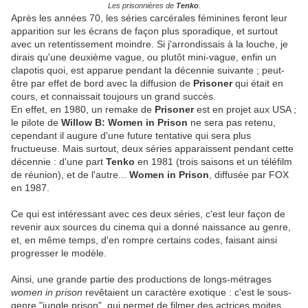
Les prisonnières de
Tenko
.
Après les années 70, les séries carcérales féminines feront leur
apparition sur les écrans de façon plus sporadique, et surtout
avec un retentissement moindre. Si j'arrondissais à la louche, je
dirais qu'une deuxième vague, ou plutôt mini-vague, enfin un
clapotis quoi, est apparue pendant la décennie suivante ; peut-
être par effet de bord avec la diffusion de
Prisoner
qui était en
cours, et connaissait toujours un grand succès.
En effet, en 1980, un remake de
Prisoner
est en projet aux USA ;
le pilote de
Willow B: Women in Prison
ne sera pas retenu,
cependant il augure d'une future tentative qui sera plus
fructueuse. Mais surtout, deux séries apparaissent pendant cette
décennie : d'une part
Tenko
en 1981 (trois saisons et un téléfilm
de réunion), et de l'autre...
Women in Prison
, diffusée par FOX
en 1987.
Ce qui est intéressant avec ces deux séries, c'est leur façon de
revenir aux sources du cinema qui a donné naissance au genre,
et, en même temps, d'en rompre certains codes, faisant ainsi
progresser le modèle.
Ainsi, une grande partie des productions de longs-métrages
women in prison
revêtaient un caractère exotique : c'est le sous-
genre "jungle prison", qui permet de filmer des actrices moites