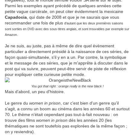
inégalées), tout le monde semble vouloir SA série sur le sujet.
Parmi les exemples ayant précédé de quelques années cette
petite vague carcérale, on peut citer évidemment la mexicaine
Capadocia
, qui date de 2008 et que je ne saurais que vous
recommander une fois de plus
d'autant que les deux premières saisons
sont sorties en DVD avec des sous-titres anglais, et sont trouvables par exemple sur
.
Amazon
Je ne suis, au juste, pas à même de dire quel évènement
particulier a directement présidé à la naissance de ces séries, de
façon quasi-simultanée, s'il y en a un. Par contre, la symbolique
et le message de ces séries, que je m'apprête à discuter dans le
post qui va suivre, peuvent peut-être servir de piste de réflexion
pour expliquer cette curieuse petite mode.
You got that right : orange really is the new black !
Mais d'abord, un peu d'histoire.
Le genre du
women in prison
, car c'est bien d'un genre qu'il
s'agit, a connu un boom au cinéma dans les années 60 et surtout
70. Le thème n'était cependant pas tout-à-fait nouveau : on
trouve des films
women in prison
dés les années 20 (les
thématiques ne sont toutefois pas explorées de la même façon ;
on y reviendra).