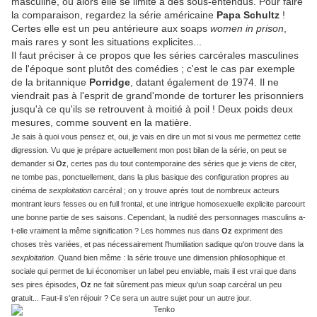
masculine, ou alors elle se limite à des sous-entendus. Pour faire
la comparaison, regardez la série américaine
Papa Schultz
!
Certes elle est un peu antérieure aux soaps
women in prison
,
mais rares y sont les situations explicites...
Il faut préciser à ce propos que les séries carcérales masculines
de l'époque sont plutôt des comédies ; c'est le cas par exemple
de la britannique
Porridge
, datant également de 1974. Il ne
viendrait pas à l'esprit de grand'monde de torturer les prisonniers
jusqu'à ce qu'ils se retrouvent à moitié à poil ! Deux poids deux
mesures, comme souvent en la matière.
Je sais à quoi vous pensez et, oui, je vais en dire un mot si vous me permettez cette
digression. Vu que je prépare actuellement mon post bilan de la série, on peut se
demander si
Oz
, certes pas du tout contemporaine des séries que je viens de citer,
ne tombe pas, ponctuellement, dans la plus basique des configuration propres au
cinéma de
sexploitation
carcéral ; on y trouve après tout de nombreux acteurs
montrant leurs fesses ou en full frontal, et une intrigue homosexuelle explicite parcourt
une bonne partie de ses saisons. Cependant, la nudité des personnages masculins a-
t-elle vraiment la même signification ? Les hommes nus dans
Oz
expriment des
choses très variées, et pas nécessairement l'humiliation sadique qu'on trouve dans la
sexploitation
. Quand bien même : la série trouve une dimension philosophique et
sociale qui permet de lui économiser un label peu enviable, mais il est vrai que dans
ses pires épisodes,
Oz
ne fait sûrement pas mieux qu'un soap carcéral un peu
gratuit... Faut-il s'en réjouir ? Ce sera un autre sujet pour un autre jour.