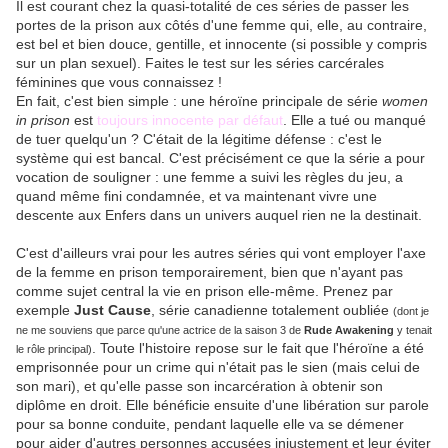
Il est courant chez la quasi-totalité de ces séries de passer les
portes de la prison aux côtés d'une femme qui, elle, au contraire,
est bel et bien douce, gentille, et innocente (si possible y compris
sur un plan sexuel). Faites le test sur les séries carcérales
féminines que vous connaissez !
En fait, c'est bien simple : une héroïne principale de série
women
in prison
est
toujours innocente par défaut
. Elle a tué ou manqué
de tuer quelqu'un ? C'était de la légitime défense : c'est le
système qui est bancal. C'est précisément ce que la série a pour
vocation de souligner : une femme a suivi les règles du jeu, a
quand même fini condamnée, et va maintenant vivre une
descente aux Enfers dans un univers auquel rien ne la destinait.
C'est d'ailleurs vrai pour les autres séries qui vont employer l'axe
de la femme en prison temporairement, bien que n'ayant pas
comme sujet central la vie en prison elle-même. Prenez par
exemple
Just Cause
, série canadienne totalement oubliée
(dont je
ne me souviens que parce qu'une actrice de la saison 3 de
Rude Awakening
y tenait
. Toute l'histoire repose sur le fait que l'héroïne a été
le rôle principal)
emprisonnée pour un crime qui n'était pas le sien (mais celui de
son mari), et qu'elle passe son incarcération à obtenir son
diplôme en droit. Elle bénéficie ensuite d'une libération sur parole
pour sa bonne conduite, pendant laquelle elle va se démener
pour aider d'autres personnes accusées injustement et leur éviter