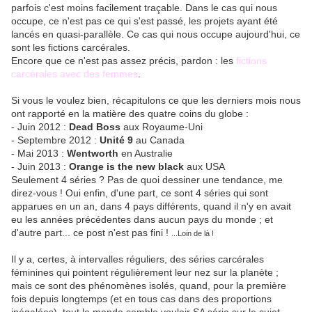
parfois c'est moins facilement traçable. Dans le cas qui nous
occupe, ce n'est pas ce qui s'est passé, les projets ayant été
lancés en quasi-parallèle. Ce cas qui nous occupe aujourd'hui, ce
sont les fictions carcérales.
Encore que ce n'est pas assez précis, pardon : les
fictions
carcérales avec des femmes
.
Si vous le voulez bien, récapitulons ce que les derniers mois nous
ont rapporté en la matière des quatre coins du globe :
- Juin 2012 :
Dead Boss
aux Royaume-Uni
- Septembre 2012 :
Unité 9
au Canada
- Mai 2013 :
Wentworth
en Australie
- Juin 2013 :
Orange is the new black
aux USA
Seulement 4 séries ? Pas de quoi dessiner une tendance, me
direz-vous ! Oui enfin, d'une part, ce sont 4 séries qui sont
apparues en un an, dans 4 pays différents, quand il n'y en avait
eu les années précédentes dans aucun pays du monde ; et
d'autre part... ce post n'est pas fini !
...Loin de là !
Il y a, certes, à intervalles réguliers, des séries carcérales
féminines qui pointent régulièrement leur nez sur la planète ;
mais ce sont des phénomènes isolés, quand, pour la première
fois depuis longtemps (et en tous cas dans des proportions