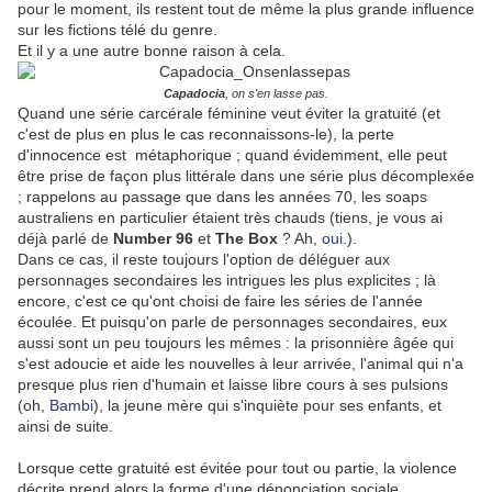
pour le moment, ils restent tout de même la plus grande influence
sur les fictions télé du genre.
Et il y a une autre bonne raison à cela.
Capadocia
, on s'en lasse pas.
Quand une série carcérale féminine veut éviter la gratuité (et
c'est de plus en plus le cas reconnaissons-le), la perte
d'innocence est métaphorique ; quand évidemment, elle peut
être prise de façon plus littérale dans une série plus décomplexée
; rappelons au passage que dans les années 70, les soaps
australiens en particulier étaient très chauds (tiens, je vous ai
déjà parlé de
Number 96
et
The Box
? Ah,
oui
.).
Dans ce cas, il reste toujours l'option de déléguer aux
personnages secondaires les intrigues les plus explicites ; là
encore, c'est ce qu'ont choisi de faire les séries de l'année
écoulée. Et puisqu'on parle de personnages secondaires, eux
aussi sont un peu toujours les mêmes : la prisonnière âgée qui
s'est adoucie et aide les nouvelles à leur arrivée, l'animal qui n'a
presque plus rien d'humain et laisse libre cours à ses pulsions
(oh,
Bambi
), la jeune mère qui s'inquiète pour ses enfants, et
ainsi de suite.
Lorsque cette gratuité est évitée pour tout ou partie, la violence
décrite prend alors la forme d'une dénonciation sociale.