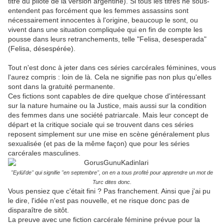
titre du pilote de la version argentine). Si tous les titres ne sous-
entendent pas forcément que les femmes assassins sont
nécessairement innocentes à l'origine, beaucoup le sont, ou
vivent dans une situation compliquée qui en fin de compte les
pousse dans leurs retranchements, telle "Felisa, desesperada"
(Felisa, désespérée).
Tout n'est donc à jeter dans ces séries carcérales féminines, vous
l'aurez compris : loin de là. Cela ne signifie pas non plus qu'elles
sont dans la gratuité permanente.
Ces fictions sont capables de dire quelque chose d'intéressant
sur la nature humaine ou la Justice, mais aussi sur la condition
des femmes dans une société patriarcale. Mais leur concept de
départ et la critique sociale qui se trouvent dans ces séries
reposent simplement sur une mise en scène généralement plus
sexualisée (et pas de la même façon) que pour les séries
carcérales masculines.
"Eylül'de" qui signifie "en septembre", on en a tous profité pour apprendre un mot de
Turc dites donc.
Vous pensiez que c'était fini ? Pas franchement. Ainsi que j'ai pu
le dire, l'idée n'est pas nouvelle, et ne risque donc pas de
disparaître de sitôt.
La preuve avec une fiction carcérale féminine prévue pour la