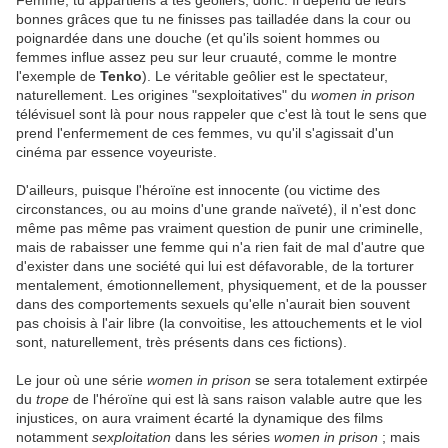
Femme, tu appartiens à tes geôliers, donc. Il dépend de leurs
bonnes grâces que tu ne finisses pas tailladée dans la cour ou
poignardée dans une douche (et qu'ils soient hommes ou
femmes influe assez peu sur leur cruauté, comme le montre
l'exemple de
Tenko
). Le véritable geôlier est le spectateur,
naturellement. Les origines "sexploitatives" du
women in prison
télévisuel sont là pour nous rappeler que c'est là tout le sens que
prend l'enfermement de ces femmes, vu qu'il s'agissait d'un
cinéma par essence voyeuriste.
D'ailleurs, puisque l'héroïne est innocente (ou victime des
circonstances, ou au moins d'une grande naïveté), il n'est donc
même pas même pas vraiment question de punir une criminelle,
mais de rabaisser une femme qui n'a rien fait de mal d'autre que
d'exister dans une société qui lui est défavorable, de la torturer
mentalement, émotionnellement, physiquement, et de la pousser
dans des comportements sexuels qu'elle n'aurait bien souvent
pas choisis à l'air libre (la convoitise, les attouchements et le viol
sont, naturellement, très présents dans ces fictions).
Le jour où une série
women in prison
se sera totalement extirpée
du
trope
de l'héroïne qui est là sans raison valable autre que les
injustices, on aura vraiment écarté la dynamique des films
notamment
sexploitation
dans les séries
women in prison
; mais