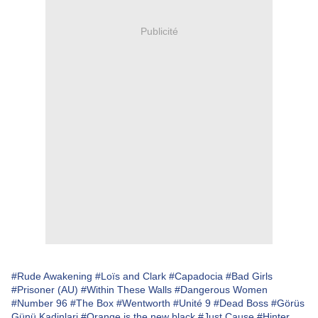
Publicité
#Rude Awakening
#Loïs and Clark
#Capadocia
#Bad Girls
#Prisoner (AU)
#Within These Walls
#Dangerous Women
#Number 96
#The Box
#Wentworth
#Unité 9
#Dead Boss
#Görüs
Günü Kadinlari
#Orange is the new black
#Just Cause
#Hinter