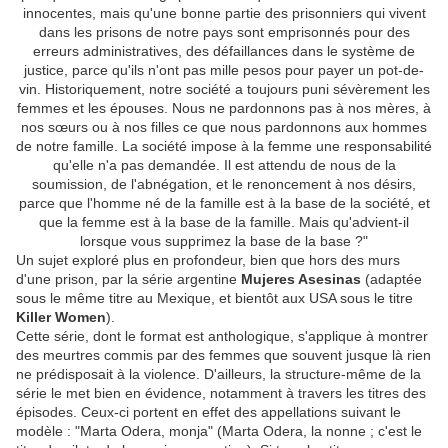
innocentes, mais qu'une bonne partie des prisonniers qui vivent
dans les prisons de notre pays sont emprisonnés pour des
erreurs administratives, des défaillances dans le système de
justice, parce qu'ils n'ont pas mille pesos pour payer un pot-de-
vin. Historiquement, notre société a toujours puni sévèrement les
femmes et les épouses. Nous ne pardonnons pas à nos mères, à
nos sœurs ou à nos filles ce que nous pardonnons aux hommes
de notre famille. La société impose à la femme une responsabilité
qu'elle n'a pas demandée. Il est attendu de nous de la
soumission, de l'abnégation, et le renoncement à nos désirs,
parce que l'homme né de la famille est à la base de la société, et
que la femme est à la base de la famille. Mais qu'advient-il
lorsque vous supprimez la base de la base ?"
Un sujet exploré plus en profondeur, bien que hors des murs
d'une prison, par la série argentine
Mujeres Asesinas
(adaptée
sous le même titre au Mexique, et bientôt aux USA sous le titre
Killer Women
).
Cette série, dont le format est anthologique, s'applique à montrer
des meurtres commis par des femmes que souvent jusque là rien
ne prédisposait à la violence. D'ailleurs, la structure-même de la
série le met bien en évidence, notamment à travers les titres des
épisodes. Ceux-ci portent en effet des appellations suivant le
modèle : "Marta Odera, monja" (Marta Odera, la nonne ; c'est le