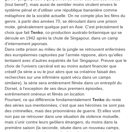
(tout benef'), mais aussi de sembler moins virulent envers le
système pénal et d'utiliser une république bananière comme
métaphore de la société actuelle. On ne compte plus les films du
genre, à partir des années 70, se déroulant dans une prison
moite, généralement quelque part en Asie. C'est précisément le
choix que fait
Tenko
, co-production australo-britannique qui se
déroule en 1942 après la chute de Singapour, dans un camp
d'internement japonais.
Dans cette prison au milieu de la jungle se retrouvent enfermées
des européennes capturées par l'armée nippone, alors qu'elles
tentaient avec d'autres expatriés de fuir Singapour. Preuve que le
choix de l'univers carcéral est au moins autant financier que
créatif (la série a vu le jour alors que sa créatrice faisait des
recherches sur une infirmière ayant vécu dans un camps
similaire), la série sera entièrement filmée dans un entrepôt du
Dorset, à l'exception de ses deux premiers épisodes,
extrêmement onéreux et filmés
on location
.
Pourtant, ce qui différencie fondamentalement
Tenko
du reste
des séries sus-mentionnées, c'est que ses héroïnes ne sont pas
des criminelles, mais des prisonnières de guerre. Et elles vont
non pas se retrouver dans une situation de violence mutuelle,
mais s'unir contre leurs geôliers étrangers, du moins dans la
première saison (la seconde, située dans un nouveau camps,