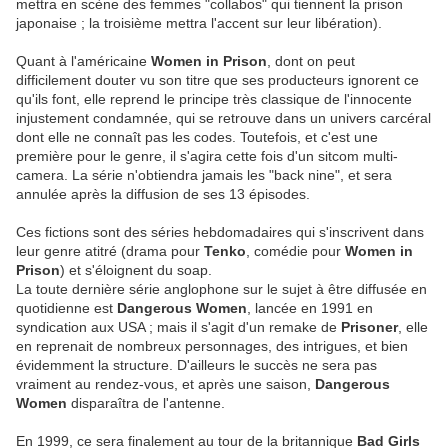
mettra en scène des femmes "collabos" qui tiennent la prison
japonaise ; la troisième mettra l'accent sur leur libération).
Quant à l'américaine
Women in Prison
, dont on peut
difficilement douter vu son titre que ses producteurs ignorent ce
qu'ils font, elle reprend le principe très classique de l'innocente
injustement condamnée, qui se retrouve dans un univers carcéral
dont elle ne connaît pas les codes. Toutefois, et c'est une
première pour le genre, il s'agira cette fois d'un sitcom multi-
camera. La série n'obtiendra jamais les "back nine", et sera
annulée après la diffusion de ses 13 épisodes.
Ces fictions sont des séries hebdomadaires qui s'inscrivent dans
leur genre atitré (drama pour
Tenko
, comédie pour
Women in
Prison
) et s'éloignent du soap.
La toute dernière série anglophone sur le sujet à être diffusée en
quotidienne est
Dangerous Women
, lancée en 1991 en
syndication aux USA ; mais il s'agit d'un remake de
Prisoner
, elle
en reprenait de nombreux personnages, des intrigues, et bien
évidemment la structure. D'ailleurs le succès ne sera pas
vraiment au rendez-vous, et après une saison,
Dangerous
Women
disparaîtra de l'antenne.
En 1999, ce sera finalement au tour de la britannique
Bad Girls