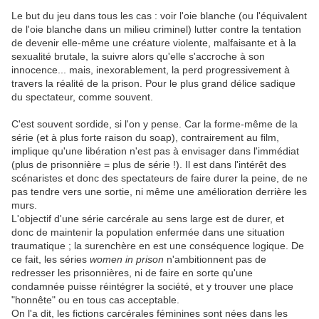
Le but du jeu dans tous les cas : voir l'oie blanche (ou l'équivalent
de l'oie blanche dans un milieu criminel) lutter contre la tentation
de devenir elle-même une créature violente, malfaisante et à la
sexualité brutale, la suivre alors qu'elle s'accroche à son
innocence... mais, inexorablement, la perd progressivement à
travers la réalité de la prison. Pour le plus grand délice sadique
du spectateur, comme souvent.
C'est souvent sordide, si l'on y pense. Car la forme-même de la
série (et à plus forte raison du soap), contrairement au film,
implique qu'une libération n'est pas à envisager dans l'immédiat
(plus de prisonnière = plus de série !). Il est dans l'intérêt des
scénaristes et donc des spectateurs de faire durer la peine, de ne
pas tendre vers une sortie, ni même une amélioration derrière les
murs.
L'objectif d'une série carcérale au sens large est de durer, et
donc de maintenir la population enfermée dans une situation
traumatique ; la surenchère en est une conséquence logique. De
ce fait, les séries
women in prison
n'ambitionnent pas de
redresser les prisonnières, ni de faire en sorte qu'une
condamnée puisse réintégrer la société, et y trouver une place
"honnête" ou en tous cas acceptable.
On l'a dit, les fictions carcérales féminines sont nées dans les