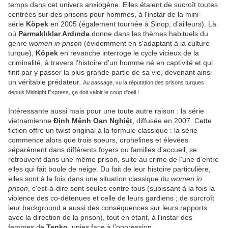
temps dans cet univers anxiogène. Elles étaient de sucroît toutes
centrées sur des prisons pour hommes, à l'instar de la mini-
série
Köpek
en 2005 (également tournée à Sinop, d'ailleurs). Là
où
Parmaklıklar Ardında
donne dans les thèmes habituels du
genre
women in prison
(évidemment en s'adaptant à la culture
turque),
Köpek
en revanche interroge le cycle vicieux de la
criminalité, à travers l'histoire d'un homme né en captivité et qui
finit par y passer la plus grande partie de sa vie, devenant ainsi
un véritable prédateur.
Au passage, vu la réputation des prisons turques
depuis Midnight Express, ça doit valoir le coup d'oeil !
Intéressante aussi mais pour une toute autre raison : la série
vietnamienne
Định Mệnh Oan Nghiệt
, diffusée en 2007. Cette
fiction offre un twist original à la formule classique : la série
commence alors que trois soeurs, orphelines et élevées
séparément dans différents foyers ou familles d'accueil, se
retrouvent dans une même prison, suite au crime de l'une d'entre
elles qui fait boule de neige. Du fait de leur histoire particulière,
elles sont à la fois dans une situation classique du
women in
prison
, c'est-à-dire sont seules contre tous (subissant à la fois la
violence des co-détenues et celle de leurs gardiens ; de surcroît
leur background a aussi des conséquences sur leurs rapports
avec la direction de la prison), tout en étant, à l'instar des
femmes de
Tenko
, unies face à l'oppression.