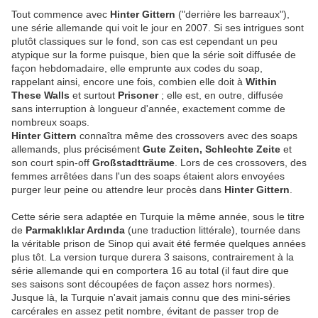
Tout commence avec
Hinter Gittern
("derrière les barreaux"),
une série allemande qui voit le jour en 2007. Si ses intrigues sont
plutôt classiques sur le fond, son cas est cependant un peu
atypique sur la forme puisque, bien que la série soit diffusée de
façon hebdomadaire, elle emprunte aux codes du soap,
rappelant ainsi, encore une fois, combien elle doit à
Within
These Walls
et surtout
Prisoner
; elle est, en outre, diffusée
sans interruption à longueur d'année, exactement comme de
nombreux soaps.
Hinter Gittern
connaîtra même des crossovers avec des soaps
allemands, plus précisément
Gute Zeiten, Schlechte Zeite
et
son court spin-off
Großstadtträume
. Lors de ces crossovers, des
femmes arrêtées dans l'un des soaps étaient alors envoyées
purger leur peine ou attendre leur procès dans
Hinter Gittern
.
Cette série sera adaptée en Turquie la même année, sous le titre
de
Parmaklıklar Ardında
(une traduction littérale), tournée dans
la véritable prison de Sinop qui avait été fermée quelques années
plus tôt. La version turque durera 3 saisons, contrairement à la
série allemande qui en comportera 16 au total (il faut dire que
ses saisons sont découpées de façon assez hors normes).
Jusque là, la Turquie n'avait jamais connu que des mini-séries
carcérales en assez petit nombre, évitant de passer trop de