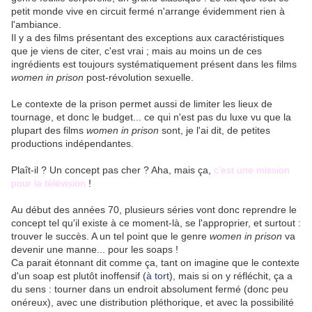
petit monde vive en circuit fermé n'arrange évidemment rien à
l'ambiance.
Il y a des films présentant des exceptions aux caractéristiques
que je viens de citer, c'est vrai ; mais au moins un de ces
ingrédients est toujours systématiquement présent dans les films
women in prison
post-révolution sexuelle.
Le contexte de la prison permet aussi de limiter les lieux de
tournage, et donc le budget... ce qui n'est pas du luxe vu que la
plupart des films
women in prison
sont, je l'ai dit, de petites
productions indépendantes.
Plaît-il ? Un concept pas cher ? Aha, mais ça,
c'est une mission
pour la télévision
!
Au début des années 70, plusieurs séries vont donc reprendre le
concept tel qu'il existe à ce moment-là, se l'approprier, et surtout :
trouver le succès. A un tel point que le genre
women in prison
va
devenir une manne... pour les soaps !
Ca parait étonnant dit comme ça, tant on imagine que le contexte
d'un soap est plutôt inoffensif (
à tort
), mais si on y réfléchit, ça a
du sens : tourner dans un endroit absolument fermé (donc peu
onéreux), avec une distribution pléthorique, et avec la possibilité