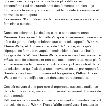
quasi-infinie de toujours rendre la vie plus difficile aux
prisonnières (qui de surcroît sont des femmes), eh bien... ça
tombe sous le sens quand on connaît le modèle économique et
narratif du soap opera.
Les années 70 vont donc voir la naissance de soaps carcéraux
féminins à succès.
Dans ces colonnes, j'ai déjà pu citer la série australienne
Prisoner
. Lancée en 1979, elle s'inspire ouvertement d'une autre
série du genre, d'origine britannique cette fois, appelée
Within
These Walls
, et diffusée à partir de 1974 (et ce, alors qu'à
l'époque les formats voyagaient moins bien qu'aujourd'hui !).
L'originalité de
Within These Walls
, vis-à-vis des films
women in
prison
, était de s'intéresser non pas aux prisonnières, mais plutôt
au personnel de la prison et aux difficultés qu'il rencontrait dans
sa mission, ce qui était déjà une innovation en soi par rapport à
l'héritage des films. En humanisant les geôliers,
Within These
Walls
se montre déjà plus soft dans ses représentations.
Ces séries vont d'une part être d'importants succès d'audience
dans leur pays natal, mais surtout, seront largement diffusées de
par le monde.
Diffusée en hebdomadaire, mais en calquant son modèle narratif
sur celui du soap,
Within These Walls
s'achèvera 4 ans après