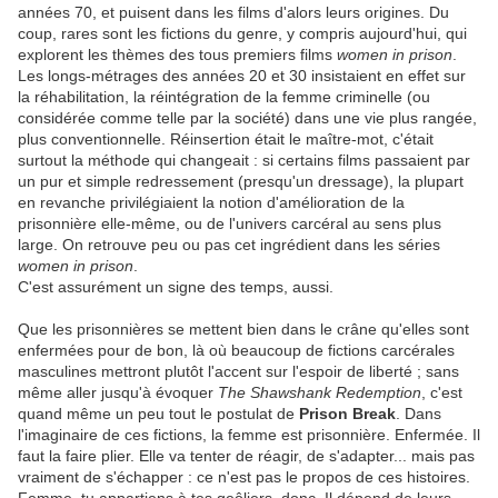
années 70, et puisent dans les films d'alors leurs origines. Du
coup, rares sont les fictions du genre, y compris aujourd'hui, qui
explorent les thèmes des tous premiers films
women in prison
.
Les longs-métrages des années 20 et 30 insistaient en effet sur
la réhabilitation, la réintégration de la femme criminelle (ou
considérée comme telle par la société) dans une vie plus rangée,
plus conventionnelle. Réinsertion était le maître-mot, c'était
surtout la méthode qui changeait : si certains films passaient par
un pur et simple redressement (presqu'un dressage), la plupart
en revanche privilégiaient la notion d'amélioration de la
prisonnière elle-même, ou de l'univers carcéral au sens plus
large. On retrouve peu ou pas cet ingrédient dans les séries
women in prison
.
C'est assurément un signe des temps, aussi.
Que les prisonnières se mettent bien dans le crâne qu'elles sont
enfermées pour de bon, là où beaucoup de fictions carcérales
masculines mettront plutôt l'accent sur l'espoir de liberté ; sans
même aller jusqu'à évoquer
The Shawshank Redemption
, c'est
quand même un peu tout le postulat de
Prison Break
. Dans
l'imaginaire de ces fictions, la femme est prisonnière. Enfermée. Il
faut la faire plier. Elle va tenter de réagir, de s'adapter... mais pas
vraiment de s'échapper : ce n'est pas le propos de ces histoires.