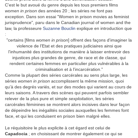
C'est le but avoué du genre depuis les tous premiers films
women in prison
des années 20 ; les séries ne font pas
exception. Dans son essai "Women in prison movies as feminist
jurisprudence", paru dans le Canadian journal of women and the
law, la professeure
Suzanne Bouclin
explique en introduction que
:
"certains [films
women in prison
] offrent des façons d'imaginer la
violence de l'Etat et des pratiques judiciaires ainsi que
l'inhumanité des institutions de manière à laisser entrevoir des
injustices plus grandes de genre, de race et de classe, qui
rendent certaines femmes en particulier plus vulnérables à la
criminalisation et à l'incarcération."
Comme la plupart des séries carcérales au sens plus large, les
séries
women in prison
accomplissent la même mission, quoi
qu'à des degrés variés, et sur des modes qui varient au cours de
leurs saisons. A travers des scènes qui peuvent parfois sembler
relever de la plus pure et simple
sexploitation
, les séries
carcérales féminines se montrent alors incisives dans leur façon
de dépeindre les inégalités sociales auxquelles les femmes font
face, et qui les conduisent en prison bien malgré elles.
Le réquisitoire le plus explicite à cet égard est celui de
Capadocia
; en choisissant de montrer également ce qui se