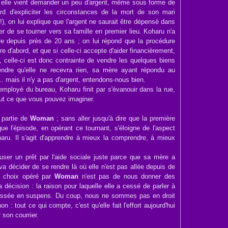
où elle vient demander un peu d'argent, même sous forme de
ord d'expliciter les circonstances de la mort de son mari
!), on lui explique que l'argent ne saurait être dépensé dans
r de se tourner vers sa famille en premier lieu. Koharu n'a
re depuis près de 20 ans ; on lui répond que la procédure
e d'abord, et que si celle-ci accepte d'aider financièrement,
, celle-ci est donc contrainte de vendre les quelques biens
rendre qu'elle ne recevra rien, sa mère ayant répondu au
... mais il n'y a pas d'argent, entendons-nous bien.
employé du bureau, Koharu finit par s'évanouir dans la rue,
out ce que vous pouvez imaginer.
 partie de
Woman
; sans aller jusqu'à dire que la première
 que l'épisode, en opérant ce tournant, s'éloigne de l'aspect
haru. Il s'agit d'apprendre à mieux la comprendre, à mieux
fuser un prêt par l'aide sociale juste parce que sa mère a
va décider de se rendre là où elle n'est pas allée depuis de
e choix opéré par
Woman
n'est pas de nous donner des
décision : la raison pour laquelle elle a cessé de parler à
aissée en suspens. Du coup, nous ne sommes pas en droit
n : tout ce qui compte, c'est qu'elle fait l'effort aujourd'hui
 son courrier.