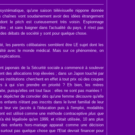
 systématique, qu'une saison télévisuelle nippone donnée
is chaînes vont soudainement avoir des idées étrangement
dont le pitch est curieusement très voisin. Espionnage
dire ; et sans baigner dans l'actualité du pays, il n'est pas
u des débats de société y sont pour quelque chose.
été, les parents célibataires semblent être LE sujet dont les
galité avec le monde médical. Mais sur ce phénomène, on
explications.
alent japonais de la Sécurité sociale a commencé à soulever
ient des allocations trop élevées ; dans un Japon touché par
les institutions cherchent en effet à tout prix où des coupes
lors à qui s'en prendre en priorité ? Eh bien, les mères
ite, puisqu'elles ont tout faux : elles ne sont pas mariées !
e dépêcher de convoler dés qu'une femme découvre qu'elle
 enfants n'étant pas inscrits dans le livret familial de leur
e leur vie (accès à l'éducation puis à l'emploi, modalités
rtement est utilisé comme une méthode contraceptive
plus que
n'a été légalisée qu'en 1999, et n'était utilisée, 10 ans plus
 des enfants hors-mariage apparait comme une décision
 surtout pas quelque chose que l'Etat devrait financer pour