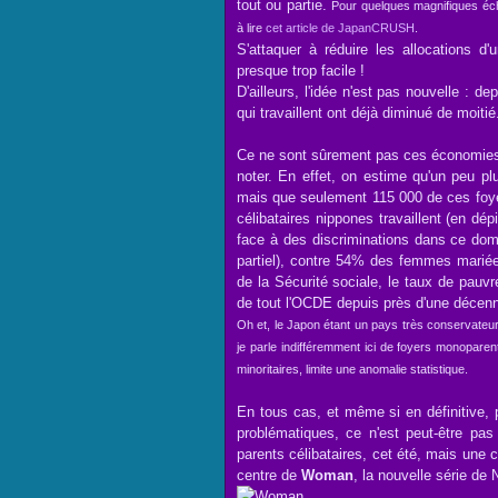
tout ou partie.
Pour quelques magnifiques écha
à lire
cet article de JapanCRUSH
.
S'attaquer à réduire les allocations d
presque trop facile !
D'ailleurs, l'idée n'est pas nouvelle : 
qui travaillent ont déjà diminué de moit
Ce ne sont sûrement pas ces économies q
noter. En effet, on estime qu'un peu p
mais que seulement 115 000 de ces foyer
célibataires nippones travaillent (en dépi
face à des discriminations dans ce dom
partiel), contre 54% des femmes mariée
de la Sécurité sociale, le taux de pauv
de tout l'OCDE depuis près d'une décenn
Oh et, le Japon étant un pays très conservateur
je parle indifféremment ici de foyers monoparen
minoritaires, limite une anomalie statistique.
En tous cas, et même si en définitive,
problématiques, ce n'est peut-être pas
parents célibataires, cet été, mais une c
centre de
Woman
, la nouvelle série de