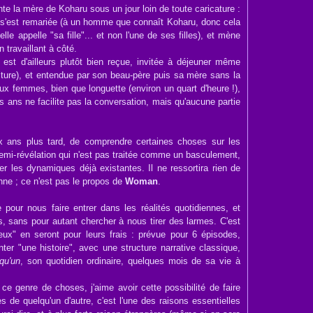
te la mère de Koharu sous un jour loin de toute caricature :
le s'est remariée (à un homme que connaît Koharu, donc cela
elle appelle "sa fille"... et non l'une de ses filles), et mène
 travaillant à côté.
st d'ailleurs plutôt bien reçue, invitée à déjeuner même
rriture), et entendue par son beau-père puis sa mère sans la
eux femmes, bien que longuette (environ un quart d'heure !),
s ans ne facilite pas la conversation, mais qu'aucune partie
ux ans plus tard, de comprendre certaines choses sur les
emi-révélation qui n'est pas traitée comme un basculement,
 les dynamiques déjà existantes. Il ne ressortira rien de
nne ; ce n'est pas le propos de
Woman
.
 pour nous faire entrer dans les réalités quotidiennes, et
s, sans pour autant chercher à nous tirer des larmes. C'est
ux" en seront pour leurs frais : prévue pour 6 épisodes,
r "une histoire", avec une structure narrative classique,
lqu'un
, son quotidien ordinaire, quelques mois de sa vie à
ce genre de choses, j'aime avoir cette possibilité de faire
 de quelqu'un d'autre, c'est l'une des raisons essentielles