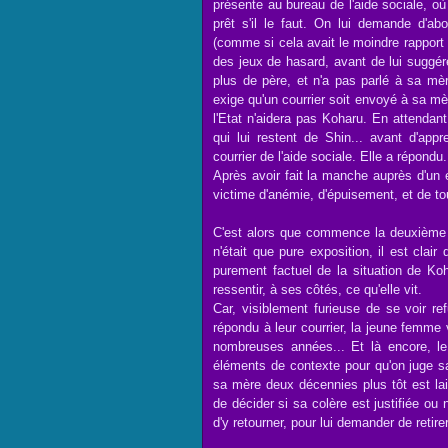
présente au bureau de l'aide sociale, 
prêt s'il le faut. On lui demande d'ab
(comme si cela avait le moindre rapport 
des jeux de hasard, avant de lui suggére
plus de père, et n'a pas parlé à sa mè
exige qu'un courrier soit envoyé à sa mèr
l'Etat n'aidera pas Koharu. En attendant
qui lui restent de Shin... avant d'app
courrier de l'aide sociale. Elle a répondu
Après avoir fait la manche auprès d'un 
victime d'anémie, d'épuisement, et de t
C'est alors que commence la deuxième
n'était que pure exposition, il est clair
purement factuel de la situation de Ko
ressentir, à ses côtés, ce qu'elle vit.
Car, visiblement furieuse de se voir re
répondu à leur courrier, la jeune femme 
nombreuses années... Et là encore, l
éléments de contexte pour qu'on juge sa 
sa mère deux décennies plus tôt est l
de décider si sa colère est justifiée ou no
d'y retourner, pour lui demander de retirer