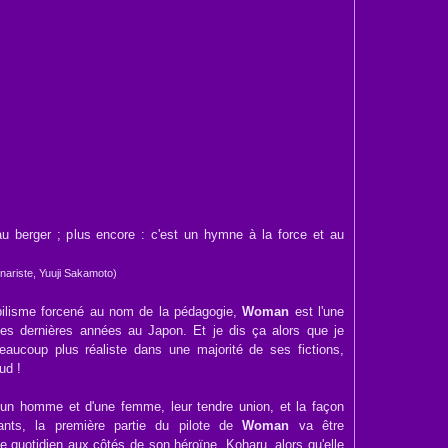
u berger ; plus encore : c'est un hymne à la force et au
énariste, Yuuji Sakamoto)
abilisme forcené au nom de la pédagogie,
Woman
est l'une
ces dernières années au Japon. Et je dis ça alors que je
ucoup plus réaliste dans une majorité de ses fictions,
ud !
 d'un homme et d'une femme, leur tendre union, et la façon
ants, la première partie du pilote de
Woman
va être
le quotidien aux côtés de son héroïne, Koharu, alors qu'elle