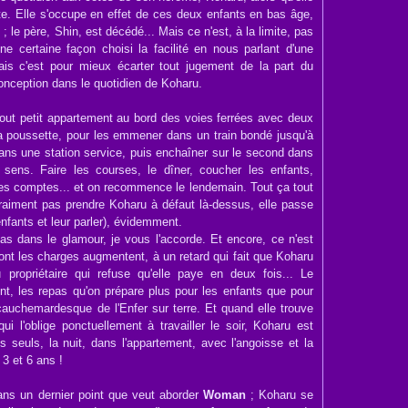
. Elle s'occupe en effet de ces deux enfants en bas âge,
 le père, Shin, est décédé... Mais ce n'est, à la limite, pas
ne certaine façon choisi la facilité en nous parlant d'une
ais c'est pour mieux écarter tout jugement de la part du
éconception dans le quotidien de Koharu.
n tout petit appartement au bord des voies ferrées avec deux
la poussette, pour les emmener dans un train bondé jusqu'à
dans une station service, puis enchaîner sur le second dans
re sens. Faire les courses, le dîner, coucher les enfants,
les comptes... et on recommence le lendemain. Tout ça tout
aiment pas prendre Koharu à défaut là-dessus, elle passe
fants et leur parler), évidemment.
s dans le glamour, je vous l'accorde. Et encore, ce n'est
e dont les charges augmentent, à un retard qui fait que Koharu
u propriétaire qui refuse qu'elle paye en deux fois... Le
nt, les repas qu'on prépare plus pour les enfants que pour
 cauchemardesque de l'Enfer sur terre. Et quand elle trouve
i l'oblige ponctuellement à travailler le soir, Koharu est
s seuls, la nuit, dans l'appartement, avec l'angoisse et la
 3 et 6 ans !
sans un dernier point que veut aborder
Woman
; Koharu se