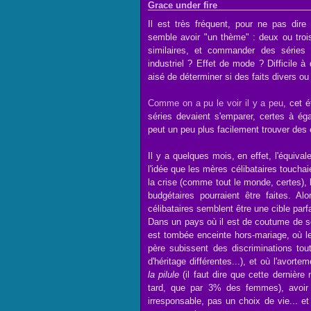
Grace under fire
Il est très fréquent, pour ne pas dire
semble avoir "un thème" : deux ou tro
similaires, et commander des séries 
industriel ? Effet de mode ? Difficile à 
aisé de déterminer si des faits divers o
Comme on a pu le voir il y a peu
, cet 
séries devaient s'emparer, certes à é
peut un peu plus facilement trouver des 
Il y a quelques mois, en effet, l'équiv
l'idée que les mères célibataires toucha
la crise (comme tout le monde, certes), 
budgétaires pourraient être faites. A
célibataires semblent être une cible parfa
Dans un pays où il est de coutume de s
est tombée enceinte hors-mariage, où les
père subissent des discriminations tout
d'héritage différentes...), et où l'avo
la pilule
(il faut dire que cette dernière 
tard, que par 3% des femmes), avoir
irresponsable, pas un choix de vie... et