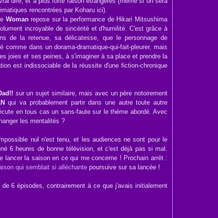
vrai dire, et à plus forte raison étrangères (même si on sera
lématiques rencontrées par Koharu ici).
ue
Woman
repose sur la performance de Hikari Mitsushima
bsolument incroyable de sincérité et d'humilité. C'est grâce à
ens de la retenue, sa délicatesse, que le personnage de
tié comme dans un dorama-dramatique-qui-fait-pleurer, mais
ses joies et ses peines, à s'imaginer à sa place et prendre la
ation est indissociable de la réussite d'une fiction-chronique
ad!!
sur un sujet similaire, mais avec un père notoirement
AN
qui va probablement partir dans une autre toute autre
cute en tous cas un sans-faute sur le thème abordé. Avec
hanger les mentalités ?
mpossible nul n'est tenu, et les audiences ne sont pour le
é 6 heures de bonne télévision, et c'est déjà pas si mal.
de lancer la saison en ce qui me concerne ! Prochain arrêt :
aison qui semblait si alléchante
poursuive sur sa lancée !
us de 6 épisodes, contrairement à ce que j'avais initialement