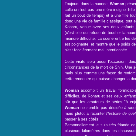
Toujours dans la nuance,
Woman
présen
celle-ci n'est pas une mère indigne. El
fait un bout de temps) et a une fille (qu'
donc une vie de famille classique, tout en
Koharu, venue avec ses deux enfants, e
(c'est elle qui refuse de toucher la nou
moindre difficulté. La scène entre les d
est poignante, et montre que le poids de
n'est foncièrement mal intentionnée.
Cette visite sera aussi l'occasion, de
circonstances de la mort de Shin. Une s
mais plus comme une façon de renforcer
cette rencontre qui puisse changer la do
Woman
accomplit un travail formidable
difficiles, de Koharu et ses deux enfant
sûr que les amateurs de séries "à enje
Woman
ne semble pas décidée à raconte
mais plutôt à raconter
l'histoire de que
passer à ses côtés.
Personnellement je suis très friande de 
plusieurs kilomètres dans les chaussures