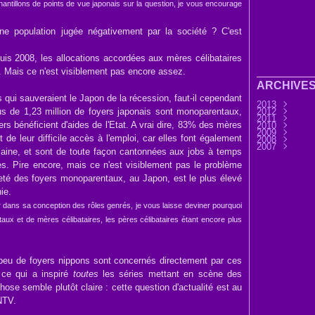
ntillons de points de vue japonais sur la question, je vous encourage
'une population jugée négativement par la société ? C'est
depuis 2008, les allocations accordées aux mères célibataires
ié. Mais ce n'est visiblement pas encore assez.
ARCHIVE
ui sauveraient le Japon de la récession, faut-il cependant
2013
lus de 1,23 million de foyers japonais sont monoparentaux,
2012
Septembre
2011
Août
Décembre
(9)
s bénéficient d'aides de l'Etat. A vrai dire, 83% des mères
2010
Juillet
Novembre
Décembre
(7)
2009
Juin
Octobre
Novembre
Décembre
(32)
(3
t de leur difficile accès à l'emploi, car elles font également
2008
Mai
Septembre
Octobre
Novembre
Décembre
(6)
(3
2007
Avril
Août
Septembre
Octobre
Novembre
Décembre
(11)
(25)
(4
aine, et sont de toute façon cantonnées aux jobs à temps
Mars
Juillet
Août
Septembre
Octobre
Novembre
Novembre
(30)
(7)
(13)
(2
Février
Juin
Juillet
Août
Septembre
Octobre
Octobre
(45)
(76)
(33)
(28
(3
(1
s. Pire encore, mais ce n'est visiblement pas le problème
Janvier
Mai
Juin
Juillet
Août
Septembre
Septembre
(37)
(15)
(37)
(44)
(31
Avril
Mai
Juin
Juillet
Août
Août
(14)
(33)
(36)
(28)
(1)
(45)
reté des foyers monoparentaux, au Japon, est le plus élevé
Mars
Avril
Mai
Juin
Juillet
Juillet
(32)
(58)
(33)
(41)
(25)
(17)
Février
Mars
Avril
Mai
Juin
Juin
(56)
(21)
(24)
(32)
(9)
(37
ie.
Janvier
Février
Mars
Avril
Mai
Avril
(12)
(51)
(6)
(34)
(8)
(41
Janvier
Février
Mars
Avril
Mars
(1)
(12)
(18)
(29
(32
 dans sa conception des rôles genrés, je vous laisse deviner pourquoi
Janvier
Février
Février
(14
(22
(32
Janvier
Janvier
(60
(54
taux et de mères célibataires, les pères célibataires étant encore plus
 peu de foyers nippons sont concernés directement par ces
 ce qui a inspiré
toutes
les séries mettant en scène des
hose semble plutôt claire : cette question d'actualité est au
 NTV.