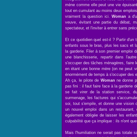
mène comme elle peut une vie épuisante
tout en cumulant au moins deux emplois ;
vraiment la question ici.
Woman
a d'u
veuve, évitant une partie du débat, m
spectateur, et l'inviter à entrer sans pr
Et ce quotidien quel est-il ? Partir d'u
enfants sous le bras, plus les sacs et 
la garderie. Filer à son premier emploi 
une blanchisserie, repartir dans l'aut
s'occuper des tâches ménagères, faire 
en étant une bonne mère (on ne peut vr
énormément de temps à s'occuper des en
Ah ça, le pilote de
Woman
ne donne pa
pas fini : il faut faire face à la garderi
se fait virer de la station service, d
surmenage, les factures qui s'accumule
soi, tout s'empile, et donne une vision
un nouvel emploi dans un restaurant, qu
également obligée de laisser les enfant
culpabilité que ça implique : ils n'ont que
Mais l'humiliation ne serait pas totale 