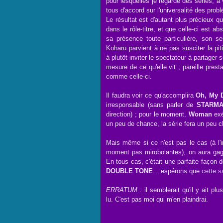
pour lesquelles je regarde des séries, à 
tous d'accord sur l'universalité des prob
Le résultat est d'autant plus précieux q
dans le rôle-titre, et que celle-ci est a
sa présence toute particulière, son s
Koharu parvient à ne pas susciter la pi
à plutôt inviter le spectateur à partager 
mesure de ce qu'elle vit ; pareille prest
comme celle-ci.
Il faudra voir ce qu'accomplira
Oh, My D
irresponsable (sans parler de
STARM
direction) ; pour le moment,
Woman
exé
un peu de chance, la série fera un peu c
Mais même si ce n'est pas le cas (à l'i
moment pas mirobolantes), on aura gagn
En tous cas, c'était une parfaite façon 
DOUBLE TONE
... espérons que
cette s
ERRATUM :
il semblerait qu'il y ait pl
lu. C'est pas moi qui m'en plaindrai.