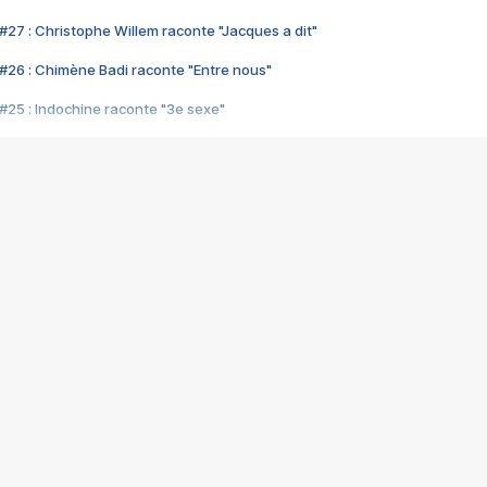
#27 : Christophe Willem raconte "Jacques a dit"
#26 : Chimène Badi raconte "Entre nous"
#25 : Indochine raconte "3e sexe"
#24 : Zaho raconte "C'est chelou"
#23 : Patrick Bruel raconte "Au café des délices"
#22 : Kyo raconte "Le chemin"
#21 : Nolwenn Leroy raconte "Cassé"
#20 : Patrick Hernandez raconte "Born to be alive"
#19 : Lorie raconte "Près de moi"
#18 : Michael Jones raconte "A nos actes manqués" (avec Jean-Jacque
#17 : Khaled raconte "Aïcha"
#16 : Corneille raconte "Parce qu'on vient de loin"