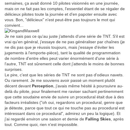
semaines, ça avait donné 10 pilotes visionnés en une journée,
mais on ne fait pas les comptes, l'essentiel étant de se régaler de
délicieux pilotes toute la journée et d'en papoter ensuite avec
vous. Bon, "délicieux" n'est peut-être pas toujours le mot qui
convient...
Je ne sais pas ce qu'au juste j'attends d'une série de TNT. S'il est
vrai qu'en général, j'essaye de ne pas généraliser par chaînes (je
ne dis pas que je réussis toujours, mais j'essaye d'éviter les
jugements à l'emporte-pièce), tant la qualité de programmation
de nombre d'entre elles peut varier énormément d'une série à
l'autre, TNT est sûrement celle dont j'attends le moins de bonnes
surprises.
Le pire, c'est que les séries de TNT ne sont pas d'odieux navets.
Ou rarement. Je me souviens avoir passé un moment plutôt
décent devant
Perception
, j'avais même hésité à poursuivre au-
delà du pilote, pour finalement me raviser sachant pertinemment
que cette soudaine envie de suivre un procedural était due à des
facteurs irréalistes ("oh oui, regardons un procedural, genre que
je déteste, parce que tout ce qui ne touche pas au procedural est
intéressant dans ce procedural", admirez un peu la logique). Et
j'ai regardé environ une saison et demie de
Falling Skies
, après
tout. Comme quoi, rien n'est impossible.