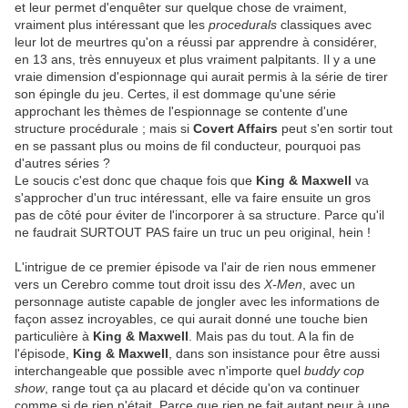
et leur permet d'enquêter sur quelque chose de vraiment,
vraiment plus intéressant que les
procedurals
classiques avec
leur lot de meurtres qu'on a réussi par apprendre à considérer,
en 13 ans, très ennuyeux et plus vraiment palpitants. Il y a une
vraie dimension d'espionnage qui aurait permis à la série de tirer
son épingle du jeu. Certes, il est dommage qu'une série
approchant les thèmes de l'espionnage se contente d'une
structure procédurale ; mais si
Covert Affairs
peut s'en sortir tout
en se passant plus ou moins de fil conducteur, pourquoi pas
d'autres séries ?
Le soucis c'est donc que chaque fois que
King & Maxwell
va
s'approcher d'un truc intéressant, elle va faire ensuite un gros
pas de côté pour éviter de l'incorporer à sa structure. Parce qu'il
ne faudrait SURTOUT PAS faire un truc un peu original, hein !
L'intrigue de ce premier épisode va l'air de rien nous emmener
vers un Cerebro comme tout droit issu des
X-Men
, avec un
personnage autiste capable de jongler avec les informations de
façon assez incroyables, ce qui aurait donné une touche bien
particulière à
King & Maxwell
. Mais pas du tout. A la fin de
l'épisode,
King & Maxwell
, dans son insistance pour être aussi
interchangeable que possible avec n'importe quel
buddy cop
show
, range tout ça au placard et décide qu'on va continuer
comme si de rien n'était. Parce que rien ne fait autant peur à une