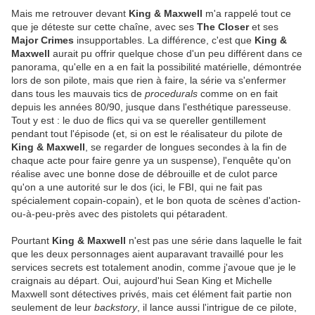
Mais me retrouver devant
King & Maxwell
m'a rappelé tout ce
que je déteste sur cette chaîne, avec ses
The Closer
et ses
Major Crimes
insupportables. La différence, c'est que
King &
Maxwell
aurait pu offrir quelque chose d'un peu différent dans ce
panorama, qu'elle en a en fait la possibilité matérielle, démontrée
lors de son pilote, mais que rien à faire, la série va s'enfermer
dans tous les mauvais tics de
procedurals
comme on en fait
depuis les années 80/90, jusque dans l'esthétique paresseuse.
Tout y est : le duo de flics qui va se quereller gentillement
pendant tout l'épisode (et, si on est le réalisateur du pilote de
King & Maxwell
, se regarder de longues secondes à la fin de
chaque acte pour faire genre ya un suspense), l'enquête qu'on
réalise avec une bonne dose de débrouille et de culot parce
qu'on a une autorité sur le dos (ici, le FBI, qui ne fait pas
spécialement copain-copain), et le bon quota de scènes d'action-
ou-à-peu-près avec des pistolets qui pétaradent.
Pourtant
King & Maxwell
n'est pas une série dans laquelle le fait
que les deux personnages aient auparavant travaillé pour les
services secrets est totalement anodin, comme j'avoue que je le
craignais au départ. Oui, aujourd'hui Sean King et Michelle
Maxwell sont détectives privés, mais cet élément fait partie non
seulement de leur
backstory
, il lance aussi l'intrigue de ce pilote,