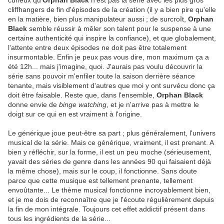
curieux qu'
Orphan Black
n'est pas la série avec les plus gros
cliffhangers de fin d'épisodes de la création (il y a bien pire qu'elle
en la matière, bien plus manipulateur aussi ; de surcroît,
Orphan
Black
semble réussir à mêler son talent pour le suspense à une
certaine authenticité qui inspire la confiance), et que globalement,
l'attente entre deux épisodes ne doit pas être totalement
insurmontable. Enfin je peux pas vous dire, mon maximum ça a
été 12h... mais j'imagine, quoi. J'aurais pas voulu découvrir la
série sans pouvoir m'enfiler toute la saison derrière séance
tenante, mais visiblement d'autres que moi y ont survécu donc ça
doit être faisable. Reste que, dans l'ensemble,
Orphan Black
donne envie de
binge watching
, et je n'arrive pas à mettre le
doigt sur ce qui en est vraiment à l'origine.
Le générique joue peut-être sa part ; plus généralement, l'univers
musical de la série. Mais ce générique, vraiment, il est prenant. A
bien y réfléchir, sur la forme, il est un peu moche (sérieusement,
yavait des séries de genre dans les années 90 qui faisaient déjà
la même chose), mais sur le coup, il fonctionne. Sans doute
parce que cette musique est tellement prenante, tellement
envoûtante... Le thème musical fonctionne incroyablement bien,
et je me dois de reconnaître que je l'écoute régulièrement depuis
la fin de mon intégrale. Toujours cet effet addictif présent dans
tous les ingrédients de la série...