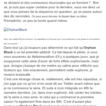
se divisent et des connexions neuronales qui se forment !". Bon
ok, je suis pas super certaine pour la dernière, vous me direz ce
que vous pensez de la séquence en question, ça se passe autour
des dix secondes.
On peut aussi discuter du liquide blanc au début.
N'empêche, un peu la honte quand même.
Note : lien valable 30 jours minimum. Je reuploaderai si le lien est mort, mais seulement si vous postez un commentaire
pour me prévenir !
Dans tout ça j'ai toujours pas déterminé ce qui fait qu'
Orphan
Black
a un tel potentiel addictif. Ca fait depuis le pilote, si vous
vous souvenez du #pilotmarathon d'il y a quelques jours, que je
soupçonne cette série d'avoir de forts effets euphorisants, mais
que, lorsque j'essaye de me mettre au calme pour réfléchir aux
facteurs qui, très exactement, permettent cette euphorie, je
reviens bredouille.
C'est une étrange chose et, visiblement, elle est très répandue, si
j'en juge par ce qu'on m'en avait dit sur Twitter avant même que
je ne commence la série. Et suite à mon intégrale en 48h la
semaine dernière, j'ai, dans mon euphorie, été vanter les mérites
de la série à mes amis, et celui qui a commencé la première
saison l'a également finie dans les 48h. C'est d'autant plus