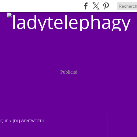
Publicité
IQUE
>
[DL] WENTWORTH