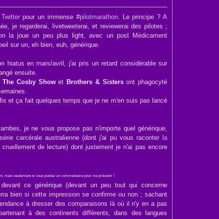
r
Twitter
pour un immense #
pilotmarathon
. Le principe ? A
ée, je regarderai, livetweeterai, et reviewerai des pilotes ;
 on la joue un peu plus light, avec un post
Médicament
oeil sur un, eh bien, euh, générique.
on hiatus en mars/avril, j'ai pris un retard considérable sur
angé ensuite.
s
The Cosby Show
et
Brothers & Sisters
ont phagocyté
 semaines.
éfis et ça fait quelques temps que je ne m'en suis pas lancé
 jambes, je ne vous propose pas n'importe quel générique,
 série carcérale australienne (dont j'ai pu vous raconter
la
cruellement de lecture) dont justement je n'ai pas encore
mort, mais seulement si vous postez un commentaire pour me prévenir !
devant ce générique (devant un peu tout qui concerne
rra bien si cette impression se confirme ou non ; sachant
tendance à dresser des comparaisons là où il n'y en a pas
partenant à des continents différents, dans des langues