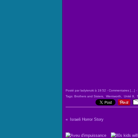
Posté par ladyteruki à 19:52 -
Commentaires [
…
]
- 
Tags:
Brothers and Sisters
,
Wentworth
,
Unité 9
,
Israeli Horror Story