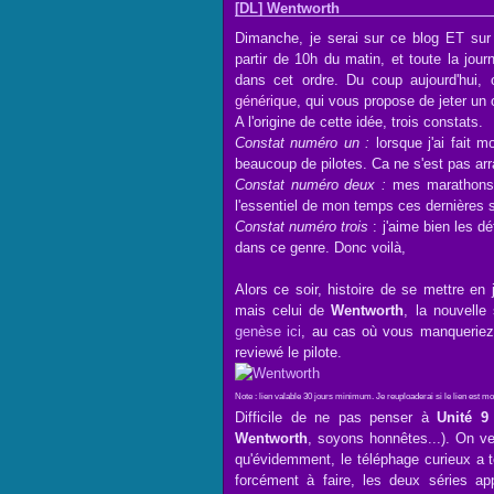
[DL] Wentworth
Dimanche, je serai sur ce blog ET su
partir de 10h du matin, et toute la journ
dans cet ordre. Du coup aujourd'hui,
générique
, qui vous propose de jeter un 
A l'origine de cette idée, trois constats.
Constat numéro un :
lorsque j'ai fait m
beaucoup de pilotes. Ca ne s'est pas arr
Constat numéro deux :
mes marathon
l'essentiel de mon temps ces dernières
Constat numéro trois
: j'aime bien les d
dans ce genre. Donc voilà,
Alors ce soir, histoire de se mettre en
mais celui de
Wentworth
, la nouvelle
genèse ici
, au cas où vous manqueriez 
reviewé le pilote.
Note : lien valable 30 jours minimum. Je reuploaderai si le lien est 
Difficile de ne pas penser à
Unité 9
Wentworth
, soyons honnêtes...). On ve
qu'évidemment, le téléphage curieux a 
forcément à faire, les deux séries ap