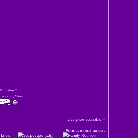
Permalien [
#
]
The Cosby Show
Désignée coupable
Vous aimerez aussi :