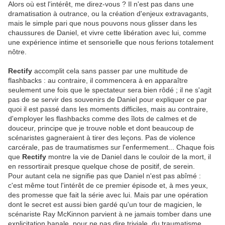
Alors où est l'intérêt, me direz-vous ? Il n'est pas dans une
dramatisation à outrance, ou la création d'enjeux extravagants,
mais le simple pari que nous pouvons nous glisser dans les
chaussures de Daniel, et vivre cette libération avec lui, comme
une expérience intime et sensorielle que nous ferions totalement
nôtre.
Rectify
accomplit cela sans passer par une multitude de
flashbacks : au contraire, il commencera à en apparaître
seulement une fois que le spectateur sera bien rôdé ; il ne s'agit
pas de se servir des souvenirs de Daniel pour expliquer ce par
quoi il est passé dans les moments difficiles, mais au contraire,
d'employer les flashbacks comme des îlots de calmes et de
douceur, principe que je trouve noble et dont beaucoup de
scénaristes gagneraient à tirer des leçons. Pas de violence
carcérale, pas de traumatismes sur l'enfermement... Chaque fois
que
Rectify
montre la vie de Daniel dans le couloir de la mort, il
en ressortirait presque quelque chose de positif, de serein.
Pour autant cela ne signifie pas que Daniel n'est pas abîmé :
c'est même tout l'intérêt de ce premier épisode et, à mes yeux,
des promesse que fait la série avec lui. Mais par une opération
dont le secret est aussi bien gardé qu'un tour de magicien, le
scénariste Ray McKinnon parvient à ne jamais tomber dans une
explicitation banale, pour ne pas dire triviale, du traumatisme