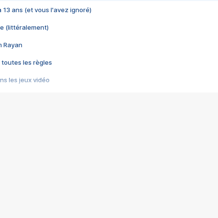
 a 13 ans (et vous l'avez ignoré)
e (littéralement)
im Rayan
 toutes les règles
s les jeux vidéo
us choquant de Rockstar ? - Le scandale BULLY
e plus moche de Steam
du RÊVE tourne au CAUCHEMAR
pendant 8 heures
it… à tort
umiliés par un jeu vidéo
ire - Final Fantasy 8