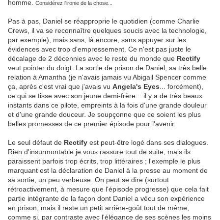
homme.
Considérez l'ironie de la chose...
Pas à pas, Daniel se réapproprie le quotidien (comme Charlie
Crews, il va se reconnaître quelques soucis avec la technologie,
par exemple), mais sans, là encore, sans appuyer sur les
évidences avec trop d'empressement. Ce n'est pas juste le
décalage de 2 décennies avec le reste du monde que
Rectify
veut pointer du doigt. La sortie de prison de Daniel, sa très belle
relation à Amantha (je n'avais jamais vu Abigail Spencer comme
ça, après c'est vrai que j'avais vu
Angela's Eyes
... forcément),
ce qui se tisse avec son jeune demi-frère... il y a de très beaux
instants dans ce pilote, empreints à la fois d'une grande douleur
et d'une grande douceur. Je soupçonne que ce soient les plus
belles promesses de ce premier épisode pour l'avenir.
Le seul défaut de
Rectify
est peut-être logé dans ses dialogues.
Rien d'insurmontable je vous rassure tout de suite, mais ils
paraissent parfois trop écrits, trop littéraires ; l'exemple le plus
marquant est la déclaration de Daniel à la presse au moment de
sa sortie, un peu verbeuse. On peut se dire (surtout
rétroactivement, à mesure que l'épisode progresse) que cela fait
partie intégrante de la façon dont Daniel a vécu son expérience
en prison, mais il reste un petit arrière-goût tout de même,
comme si, par contraste avec l'élégance de ses scènes les moins