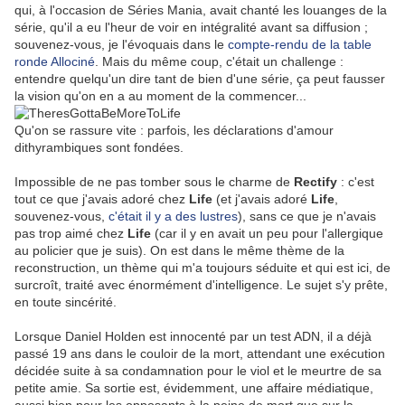
qui, à l'occasion de Séries Mania, avait chanté les louanges de la
série, qu'il a eu l'heur de voir en intégralité avant sa diffusion ;
souvenez-vous, je l'évoquais dans le
compte-rendu de la table
ronde Allociné
. Mais du même coup, c'était un challenge :
entendre quelqu'un dire tant de bien d'une série, ça peut fausser
la vision qu'on en a au moment de la commencer...
Qu'on se rassure vite : parfois, les déclarations d'amour
dithyrambiques sont fondées.
Impossible de ne pas tomber sous le charme de
Rectify
: c'est
tout ce que j'avais adoré chez
Life
(et j'avais adoré
Life
,
souvenez-vous,
c'était il y a des lustres
), sans ce que je n'avais
pas trop aimé chez
Life
(car il y en avait un peu pour l'allergique
au policier que je suis). On est dans le même thème de la
reconstruction, un thème qui m'a toujours séduite et qui est ici, de
surcroît, traité avec énormément d'intelligence. Le sujet s'y prête,
en toute sincérité.
Lorsque Daniel Holden est innocenté par un test ADN, il a déjà
passé 19 ans dans le couloir de la mort, attendant une exécution
décidée suite à sa condamnation pour le viol et le meurtre de sa
petite amie. Sa sortie est, évidemment, une affaire médiatique,