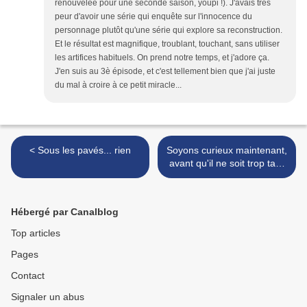
renouvelée pour une seconde saison, youpi !). J'avais très
peur d'avoir une série qui enquête sur l'innocence du
personnage plutôt qu'une série qui explore sa reconstruction.
Et le résultat est magnifique, troublant, touchant, sans utiliser
les artifices habituels. On prend notre temps, et j'adore ça.
J'en suis au 3è épisode, et c'est tellement bien que j'ai juste
du mal à croire à ce petit miracle...
< Sous les pavés... rien
Soyons curieux maintenant,
avant qu'il ne soit trop tard
>
Hébergé par Canalblog
Top articles
Pages
Contact
Signaler un abus