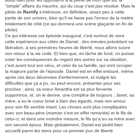
aussi bien pour les opposants à la peine de mort que sur la
"simple" affaire du meurtre, qui du coup n'est pas résolue. Mais le
pilote de
Rectify
s'intéresse, en définitive, assez peu à cette
partie de son univers, bien qu'il ne fasse pas l'erreur de la mettre
totalement de côté (ce qui donnera une scène glaçante en fin de
pilote).
Ce qui intéresse cet épisode inaugural, c'est surtout de vivre
cette expérience aux côtés de Daniel ; des minutes précédant sa
libération, à ses premières heures de liberté, nous allons suivre
son retour à la vie civile. Et bien que, en tâche de fond, on puisse
noter les conséquences du regard des autres sur sa situation,
c'est avant tout son vécu, et celui de sa famille, qui vont occuper
la majeure partie de l'épisode. Daniel est en effet entouré, même
après ces deux décennies d'enfermement, et malgré les
difficultés que ça a pu, ou peut encore, présenter pour ses
proches ; ainsi, sa soeur Amantha est sa plus fervente
supportrice, et, on le devine, une complice de toujours ; Janet, sa
mère, a eu le coeur brisé à bien des égards, mais son amour
pour son fils semble intact. Les choses sont plus compliquées
avec son beau-père (maman s'est en effet remariée) et le fils de
celui-ci, et dans une moindre mesure, le fils qu'a eu sa mère avec
son second époux. Mais globalement, Daniel est plutôt bien
accueilli parmi les siens pour ce premier jour de liberté.