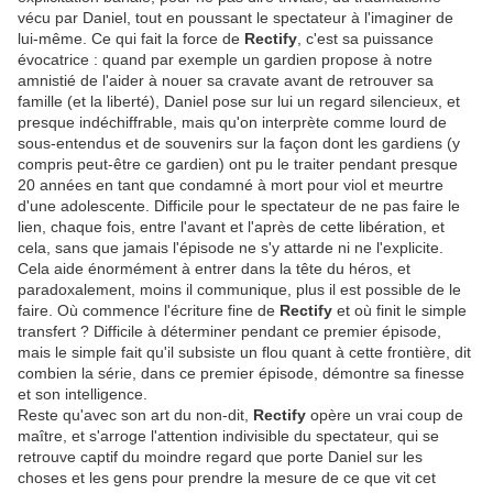
vécu par Daniel, tout en poussant le spectateur à l'imaginer de
lui-même. Ce qui fait la force de
Rectify
, c'est sa puissance
évocatrice : quand par exemple un gardien propose à notre
amnistié de l'aider à nouer sa cravate avant de retrouver sa
famille (et la liberté), Daniel pose sur lui un regard silencieux, et
presque indéchiffrable, mais qu'on interprète comme lourd de
sous-entendus et de souvenirs sur la façon dont les gardiens (y
compris peut-être ce gardien) ont pu le traiter pendant presque
20 années en tant que condamné à mort pour viol et meurtre
d'une adolescente. Difficile pour le spectateur de ne pas faire le
lien, chaque fois, entre l'avant et l'après de cette libération, et
cela, sans que jamais l'épisode ne s'y attarde ni ne l'explicite.
Cela aide énormément à entrer dans la tête du héros, et
paradoxalement, moins il communique, plus il est possible de le
faire. Où commence l'écriture fine de
Rectify
et où finit le simple
transfert ? Difficile à déterminer pendant ce premier épisode,
mais le simple fait qu'il subsiste un flou quant à cette frontière, dit
combien la série, dans ce premier épisode, démontre sa finesse
et son intelligence.
Reste qu'avec son art du non-dit,
Rectify
opère un vrai coup de
maître, et s'arroge l'attention indivisible du spectateur, qui se
retrouve captif du moindre regard que porte Daniel sur les
choses et les gens pour prendre la mesure de ce que vit cet