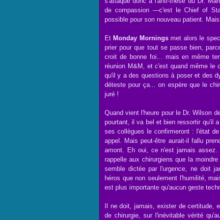
s'attaque donc à l'anti-thèse du Dr. Mart
de compassion
—
c'est le Chief of St
possible pour son nouveau patient. Mais
Et
Monday Mornings
met alors le spect
prier pour que tout se passe bien, parce
croit de bonne foi... mais en même tem
réunion M&M, et c'est quand même le coeu
qu'il y a des questions à poser et des 
déteste pour ça... on espère que le ch
juré !
Quand vient l'heure pour le Dr. Wilson de 
pourtant, il va bel et bien ressortir qu'i
ses collègues le confirmeront : l'état de
appel. Mais peut-être aurait-il fallu pre
amont. Eh oui, ce n'est jamais assez
rappelle aux chirurgiens que la moindre
semble dictée par l'urgence, ne doit j
héros que non seulement l'humilité, mais
est plus importante qu'aucun geste tech
Il ne doit, jamais, exister de certitude
de chirurgie, sur l'inévitable vérité q