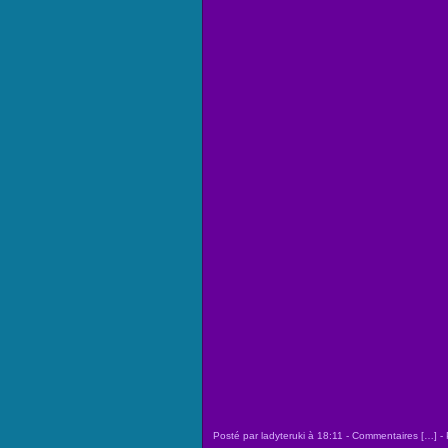
Posté par ladyteruki à 18:11 -
Commentaires [
…
]
- 