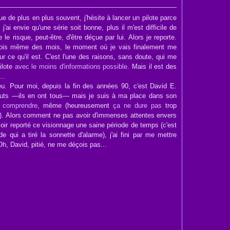
de plus en plus souvent, j'hésite à lancer un pilote parce
j'ai envie qu'une série soit bonne, plus il m'est difficile de
le risque, peut-être, d'être déçue par lui. Alors je reporte.
fois même des mois, le moment où je vais finalement me
our ce qu'il est. C'est l'une des raisons, sans doute, qui me
ilote
avec le moins d'informations possible
. Mais il est des
..
u. Pour moi, depuis la fin des années 90, c'est David E.
auts
—
ils en ont tous
—
mais je suis à ma place dans son
e comprendre
, même (heureusement
ça ne dure pas
trop
a). Alors comment ne pas avoir d'immenses attentes envers
oir reporté ce visionnage une saine période de temps (c'est
e qui a tiré la sonnette d'alarme), j'ai fini par me mettre
Oh, David, pitié, ne me déçois pas...