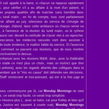
il soit appelé à la barre, si chacun se repasse rapidement
, pour vérifier s'il a eu affaire à la mort d'un patient, si
ses propres qualités afin de marcher sans trembler dans
u lundi matin ; en fin de compte, tous sont parfaitement
oir affaire au jury silencieux du service de chirurgie de
longer, d'abord, dans cette ambiance où chacun remet sa
, à l'annonce de la réunion du lundi matin, où le rythme
aussi sec devant la certitude de n'avoir rien à se reprocher.
conscience, les médecins rassurés vont donc assister à
 de toute évidence, le maillon faible du service. Et l'exercice
er comment se passent ces réunions, que de nous montrer
stinctivement le dessus.
iliariser avec les réunions M&M, donc, avec la théâtralité
ce stade ce n'est plus un choix, mais un instinct que d'en
 prétoire), avec les regards atterrés des collègues dans la
 pendant que le "mis en cause" doit défendre ses décisions,
taff omniscient et tout-puissant, qui est à la fois juge et
ue nous commençons par là, car
Monday Mornings
ne veut
ce serait trop facile, ce serait trop simpliste.
 n'exerce plus (...avec un twist, car pour Kelley et bien qu'il
la Justice est souvent à courte vue),
Monday Mornings