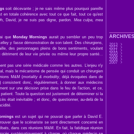
gs
soit décevante ; je ne sais même plus pourquoi pareille
st en totale cohérence avec tout ce que fait, tout ce qu'est
Oh, David, je ne suis pas digne, pardon.
Mea culpa, mea
ARCHIVE
vrai que
Monday Mornings
aurait pu sembler un peu trop
lley y fasse démonstration de son talent. Des chirurgiens,
2013
2012
Septembre
ataille, des personnages pleins de bons sentiments, voulant
2011
Août
Décembre
(9)
2010
Juillet
Novembre
Décembre
(7)
 détriment de leur vie privée ou même leur propre santé...
2009
Juin
Octobre
Novembre
Décembre
(32)
(3
2008
Mai
Septembre
Octobre
Novembre
Décembre
(6)
(3
2007
Avril
Août
Septembre
Octobre
Novembre
Décembre
(11)
(25)
(4
nt pas une série médicale comme les autres. L'enjeu n'y
Mars
Juillet
Août
Septembre
Octobre
Novembre
Novembre
(30)
(7)
(13)
(2
Février
Juin
Juillet
Août
Septembre
Octobre
Octobre
(45)
(76)
(33)
(28
(3
(1
cal, mais le mécanisme de pensée qui conduit un chirurgien
Janvier
Mai
Juin
Juillet
Août
Septembre
Septembre
(37)
(15)
(37)
(44)
(31
Avril
Mai
Juin
Juillet
Août
Août
(14)
(33)
(36)
(28)
(1)
(45)
unions M&M (
mortality & morbidity
, déjà évoquées dans de
Mars
Avril
Mai
Juin
Juillet
Juillet
(32)
(58)
(33)
(41)
(25)
(17)
Février
Mars
Avril
Mai
Juin
Juin
(56)
(21)
(24)
(32)
(9)
(37
s) consistent donc, régulièrement, à donner aux médecins
Janvier
Février
Mars
Avril
Mai
Avril
(12)
(51)
(6)
(34)
(8)
(41
Janvier
Février
Mars
Avril
Mars
(1)
(12)
(18)
(29
(32
ment sur une décision prise dans le feu de l'action, et ce,
Janvier
Février
Février
(14
(22
(32
Janvier
Janvier
(60
(54
 patient. Toute la question est justement de déterminer si la
cès était inévitable ; et donc, de questionner, au-delà de la
cidité.
rnings
est un sujet qui ne pouvait que parler à David E.
 prouver que le scénariste se sent directement concerné en
débats, dans ces réunions M&M. En fait, la fatidique réunion
n procès systématiquement à charge, où chaque médecin se