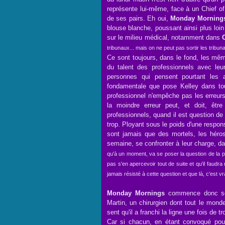
représente lui-même, face à un Chief of
de ses pairs. Eh oui,
Monday Morning
blouse blanche, poussant ainsi plus loin
sur le milieu médical, notamment dans
tribunaux... mais on ne peut pas sortir les tribu
Ce sont toujours, dans le fond, les mê
du talent des professionnels avec leur 
personnes qui pensent pourtant les 
fondamentale que pose Kelley dans to
professionnel n'empêche pas les erreurs,
la moindre erreur peut, et doit, êtr
professionnels, quand il est question de 
trop. Ployant sous le poids d'une respon
sont jamais que des mortels, les hér
semaine, se confronter à leur charge, d
qu'à un moment, va se poser la question de la per
pas s'en apercevoir tout de suite et qu'il faudra
jamais résisté à cette question et que là, c'est v
Monday Mornings
commence donc son 
Martin, un chirurgien dont tout le monde
sent qu'il a franchi la ligne une fois de tr
Car si chacun, en étant convoqué pou