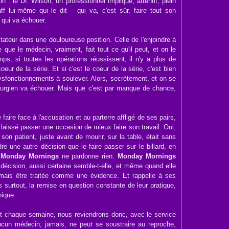
in : le Dr. Wilson, un professionnel impliqué, attentif, plein
aff lui-même qui le dit
—
qui va, c'est sûr, faire tout son
 qui va échouer.
ateur dans une douloureuse position. Celle de l'enjoindre à
 que le médecin, vraiment, fait tout ce qu'il peut, et on le
ps, si toutes les opérations réussissent, il n'y a plus de
r de la série. Et si c'est le coeur de la série, c'est bien
dysfonctionnements à soulever. Alors, secrètement, et on se
irurgien va échouer. Mais que c'est par manque de chance,
faire face à l'accusation et au parterre affligé de ses pairs,
l a laissé passer une occasion de mieux faire son travail. Oui,
 son patient, juste avant de mourir, sur la table, était sans
ndre une autre décision que le faire passer sur le billard, en
.
Monday Mornings
ne pardonne rien.
Monday Mornings
 décision, aussi certaine semble-t-elle, et même quand elle
amais être traitée comme une évidence. Et rappelle à ses
 surtout, la remise en question constante de leur pratique,
nique.
, et chaque semaine, nous reviendrons donc, avec le service
u'aucun médecin, jamais, ne peut se soustraire au reproche,