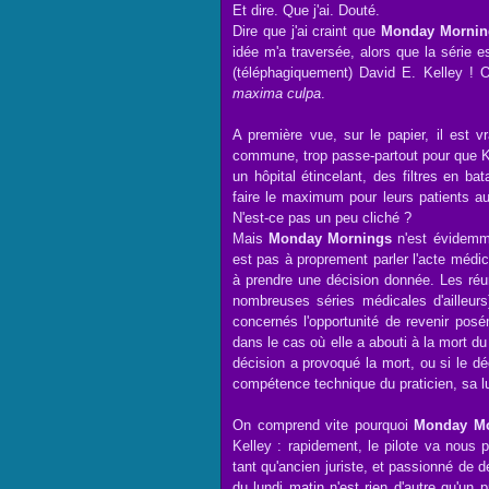
Et dire. Que j'ai. Douté.
Dire que j'ai craint que
Monday Mornin
idée m'a traversée, alors que la série e
(téléphagiquement) David E. Kelley ! 
maxima culpa
.
A première vue, sur le papier, il est 
commune, trop passe-partout pour que Ke
un hôpital étincelant, des filtres en b
faire le maximum pour leurs patients au
N'est-ce pas un peu cliché ?
Mais
Monday Mornings
n'est évidemme
est pas à proprement parler l'acte médi
à prendre une décision donnée. Les ré
nombreuses séries médicales d'ailleur
concernés l'opportunité de revenir posé
dans le cas où elle a abouti à la mort du
décision a provoqué la mort, ou si le dé
compétence technique du praticien, sa lu
On comprend vite pourquoi
Monday Mo
Kelley : rapidement, le pilote va nous
tant qu'ancien juriste, et passionné de 
du lundi matin n'est rien d'autre qu'u