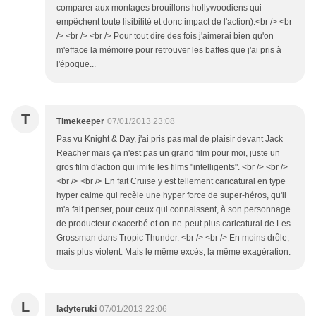
comparer aux montages brouillons hollywoodiens qui
empêchent toute lisibilité et donc impact de l'action).<br /> <br
/> <br /> <br /> Pour tout dire des fois j'aimerai bien qu'on
m'efface la mémoire pour retrouver les baffes que j'ai pris à
l'époque...
T
Timekeeper
07/01/2013 23:08
Pas vu Knight & Day, j'ai pris pas mal de plaisir devant Jack
Reacher mais ça n'est pas un grand film pour moi, juste un
gros film d'action qui imite les films "intelligents". <br /> <br />
<br /> <br /> En fait Cruise y est tellement caricatural en type
hyper calme qui recèle une hyper force de super-héros, qu'il
m'a fait penser, pour ceux qui connaissent, à son personnage
de producteur exacerbé et on-ne-peut plus caricatural de Les
Grossman dans Tropic Thunder. <br /> <br /> En moins drôle,
mais plus violent. Mais le même excès, la même exagération.
L
ladyteruki
07/01/2013 22:06