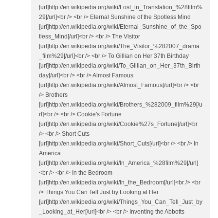
[url]http://en.wikipedia.org/wiki/Lost_in_Translation_%28film%
29[/url]<br /> <br /> Eternal Sunshine of the Spotless Mind
[url]http://en.wikipedia.org/wiki/Eternal_Sunshine_of_the_Spo
tless_Mind[/url]<br /> <br /> The Visitor
[url]http://en.wikipedia.org/wiki/The_Visitor_%282007_drama
_film%29[/url]<br /> <br /> To Gillian on Her 37th Birthday
[url]http://en.wikipedia.org/wiki/To_Gillian_on_Her_37th_Birth
day[/url]<br /> <br /> Almost Famous
[url]http://en.wikipedia.org/wiki/Almost_Famous[/url]<br /> <br
/> Brothers
[url]http://en.wikipedia.org/wiki/Brothers_%282009_film%29[/u
rl]<br /> <br /> Cookie's Fortune
[url]http://en.wikipedia.org/wiki/Cookie%27s_Fortune[/url]<br
/> <br /> Short Cuts
[url]http://en.wikipedia.org/wiki/Short_Cuts[/url]<br /> <br /> In
America
[url]http://en.wikipedia.org/wiki/In_America_%28film%29[/url]
<br /> <br /> In the Bedroom
[url]http://en.wikipedia.org/wiki/In_the_Bedroom[/url]<br /> <br
/> Things You Can Tell Just by Looking at Her
[url]http://en.wikipedia.org/wiki/Things_You_Can_Tell_Just_by
_Looking_at_Her[/url]<br /> <br /> Inventing the Abbotts