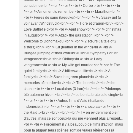
concubines<br /> <br /> <br /> <br /> Corée :<br /> <br /> <br
/> <br /> A moment to remember<br /> <br /> Marathon<br />
<br /> Frères de sang (taegukgi)<br /> <br /> My Sassy girl (à
voir avant Windstruck)<br /> <br /> Tigre et dragon<br /> <br />
Love Battlefield<br /> <br /> April snow<br /> <br /> christmas
in august<br /> <br /> Attack the gas station !<br /> <br />
Welcome to Dongmakgul<br /> <br /> 2 sœurs ( a tale of 2
sisters)<br /> <br /> Git (feather in the wind)<br /> <br />
Bungee jumping of their own<br /> <br /> Sympathy For Mr
Vengeance<br /> <br /> Oldboy<br /> <br /> Lady
vengeance<br /> <br /> My wife got married<br /> <br /> The
quiet family<br /> <br /> A bittersweet life<br /> <br /> A
family<br /> <br /> Save the green planet<br /> <br />
memories of murder<br /> <br /> The host<br /> <br /> the
chaser<br /> <br /> Locataires (3 iron)<br /> <br /> Printemps
été automne hiver...<br /> <br /> Le bon la brute et le cinglé<br
/> <br /> <br /> <br /> Autres films d’Asie (thailande,
indonésie..) :<br /> <br /> <br /> <br /> chocolate<br /> <br />
the Raid...<br /> <br /> <br /> <br /> Il y en évidemment plein
d'autres, mais ce sont ceux-là qui me viennent plus à l'esprit...
<br /> <br /> Forcément il y a beaucoup de films d'action, mais
pour la plupart leurs scènes sont de vraies références (à