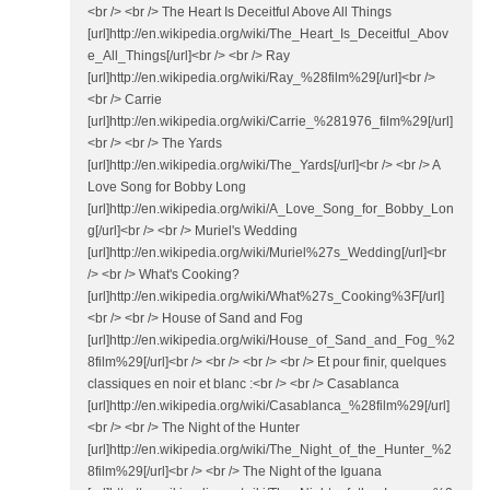
<br /> <br /> The Heart Is Deceitful Above All Things
[url]http://en.wikipedia.org/wiki/The_Heart_Is_Deceitful_Abov
e_All_Things[/url]<br /> <br /> Ray
[url]http://en.wikipedia.org/wiki/Ray_%28film%29[/url]<br />
<br /> Carrie
[url]http://en.wikipedia.org/wiki/Carrie_%281976_film%29[/url]
<br /> <br /> The Yards
[url]http://en.wikipedia.org/wiki/The_Yards[/url]<br /> <br /> A
Love Song for Bobby Long
[url]http://en.wikipedia.org/wiki/A_Love_Song_for_Bobby_Lon
g[/url]<br /> <br /> Muriel's Wedding
[url]http://en.wikipedia.org/wiki/Muriel%27s_Wedding[/url]<br
/> <br /> What's Cooking?
[url]http://en.wikipedia.org/wiki/What%27s_Cooking%3F[/url]
<br /> <br /> House of Sand and Fog
[url]http://en.wikipedia.org/wiki/House_of_Sand_and_Fog_%2
8film%29[/url]<br /> <br /> <br /> <br /> Et pour finir, quelques
classiques en noir et blanc :<br /> <br /> Casablanca
[url]http://en.wikipedia.org/wiki/Casablanca_%28film%29[/url]
<br /> <br /> The Night of the Hunter
[url]http://en.wikipedia.org/wiki/The_Night_of_the_Hunter_%2
8film%29[/url]<br /> <br /> The Night of the Iguana