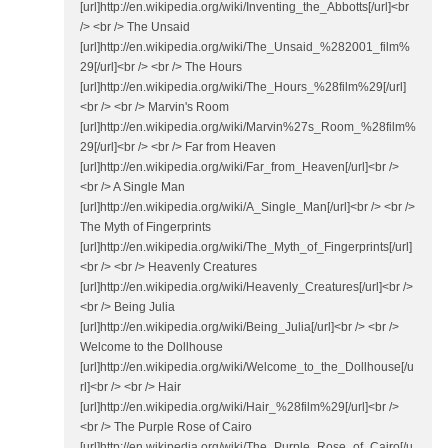
[url]http://en.wikipedia.org/wiki/Inventing_the_Abbotts[/url]<br
/> <br /> The Unsaid
[url]http://en.wikipedia.org/wiki/The_Unsaid_%282001_film%
29[/url]<br /> <br /> The Hours
[url]http://en.wikipedia.org/wiki/The_Hours_%28film%29[/url]
<br /> <br /> Marvin's Room
[url]http://en.wikipedia.org/wiki/Marvin%27s_Room_%28film%
29[/url]<br /> <br /> Far from Heaven
[url]http://en.wikipedia.org/wiki/Far_from_Heaven[/url]<br />
<br /> A Single Man
[url]http://en.wikipedia.org/wiki/A_Single_Man[/url]<br /> <br />
The Myth of Fingerprints
[url]http://en.wikipedia.org/wiki/The_Myth_of_Fingerprints[/url]
<br /> <br /> Heavenly Creatures
[url]http://en.wikipedia.org/wiki/Heavenly_Creatures[/url]<br />
<br /> Being Julia
[url]http://en.wikipedia.org/wiki/Being_Julia[/url]<br /> <br />
Welcome to the Dollhouse
[url]http://en.wikipedia.org/wiki/Welcome_to_the_Dollhouse[/u
rl]<br /> <br /> Hair
[url]http://en.wikipedia.org/wiki/Hair_%28film%29[/url]<br />
<br /> The Purple Rose of Cairo
[url]http://en.wikipedia.org/wiki/The_Purple_Rose_of_Cairo[/u