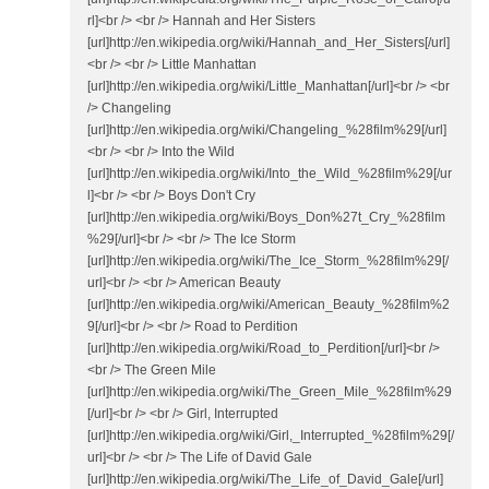
rl]<br /> <br /> Hannah and Her Sisters
[url]http://en.wikipedia.org/wiki/Hannah_and_Her_Sisters[/url]
<br /> <br /> Little Manhattan
[url]http://en.wikipedia.org/wiki/Little_Manhattan[/url]<br /> <br
/> Changeling
[url]http://en.wikipedia.org/wiki/Changeling_%28film%29[/url]
<br /> <br /> Into the Wild
[url]http://en.wikipedia.org/wiki/Into_the_Wild_%28film%29[/ur
l]<br /> <br /> Boys Don't Cry
[url]http://en.wikipedia.org/wiki/Boys_Don%27t_Cry_%28film
%29[/url]<br /> <br /> The Ice Storm
[url]http://en.wikipedia.org/wiki/The_Ice_Storm_%28film%29[/
url]<br /> <br /> American Beauty
[url]http://en.wikipedia.org/wiki/American_Beauty_%28film%2
9[/url]<br /> <br /> Road to Perdition
[url]http://en.wikipedia.org/wiki/Road_to_Perdition[/url]<br />
<br /> The Green Mile
[url]http://en.wikipedia.org/wiki/The_Green_Mile_%28film%29
[/url]<br /> <br /> Girl, Interrupted
[url]http://en.wikipedia.org/wiki/Girl,_Interrupted_%28film%29[/
url]<br /> <br /> The Life of David Gale
[url]http://en.wikipedia.org/wiki/The_Life_of_David_Gale[/url]