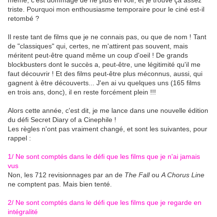
même, c'est dommage de ne plus en voir, et je trouve ça assez
triste. Pourquoi mon enthousiasme temporaire pour le ciné est-il
retombé ?
Il reste tant de films que je ne connais pas, ou que de nom ! Tant
de "classiques" qui, certes, ne m'attirent pas souvent, mais
méritent peut-être quand même un coup d'oeil ! De grands
blockbusters dont le succès a, peut-être, une légitimité qu'il me
faut découvrir ! Et des films peut-être plus méconnus, aussi, qui
gagnent à être découverts... J'en ai vu quelques uns (165 films
en trois ans, donc), il en reste forcément plein !!!
Alors cette année, c'est dit, je me lance dans une nouvelle édition
du défi Secret Diary of a Cinephile !
Les règles n'ont pas vraiment changé, et sont les suivantes, pour
rappel :
1/ Ne sont comptés dans le défi que les films que je n'ai jamais
vus
Non, les 712 revisionnages par an de
The Fall
ou
A Chorus Line
ne comptent pas. Mais bien tenté.
2/ Ne sont comptés dans le défi que les films que je regarde en
intégralité