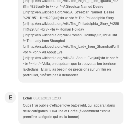
[url]http://en.wikipedia.org/wiki/The_Night_of_the_Iguana_%2
8film%29[/url]<br /> <br /> A Streetcar Named Desire
[url]http://en.wikipedia.org/wiki/A_Streetcar_Named_Desire_
%281951_film%29[/url]<br /> <br /> The Philadelphia Story
[url]http://en.wikipedia.org/wiki/The_Philadelphia_Story_%28fi
lm%29[/url]<br /> <br /> Roman Holiday
[url]http://en.wikipedia.org/wiki/Roman_Holiday[/url]<br /> <br
/> The Lady from Shanghai
[url]http://en.wikipedia.org/wiki/The_Lady_from_Shanghai[/url]
<br /> <br /> All About Eve
[url]http://en.wikipedia.org/wiki/All_About_Eve[/url]<br /> <br />
<br /> <br /> Voilà, en espérant que tu trouveras ton bonheur
là-dedans ! Et si tu as besoin de précisions sur un film en
particulier, n'hésite pas à demander.
E
Eclair
08/01/2013 12:33
Oups ! j'ai oublié d'effacer love battlefield, qui apparaît dans
deux catégories : HK/Cine et Corée (évidemment c'est la
première catégorie qui est la bonne).