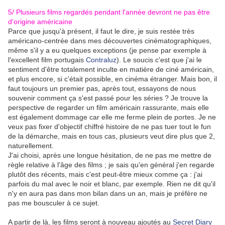
5/ Plusieurs films regardés pendant l'année devront ne pas être
d'origine américaine
Parce que jusqu'à présent, il faut le dire, je suis restée très
américano-centrée dans mes découvertes cinématographiques,
même s'il y a eu quelques exceptions (je pense par exemple à
l'excellent film portugais
Contraluz
). Le soucis c'est que j'ai le
sentiment d'être totalement inculte en matière de ciné américain,
et plus encore, si c'était possible, en cinéma étranger. Mais bon, il
faut toujours un premier pas, après tout, essayons de nous
souvenir comment ça s'est passé pour les séries ? Je trouve la
perspective de regarder un film américain rassurante, mais elle
est également dommage car elle me ferme plein de portes. Je ne
veux pas fixer d'objectif chiffré histoire de ne pas tuer tout le fun
de la démarche, mais en tous cas, plusieurs veut dire plus que 2,
naturellement.
J'ai choisi, après une longue hésitation, de ne pas me mettre de
règle relative à l'âge des films ; je sais qu'en général j'en regarde
plutôt des récents, mais c'est peut-être mieux comme ça : j'ai
parfois du mal avec le noir et blanc, par exemple. Rien ne dit qu'il
n'y en aura pas dans mon bilan dans un an, mais je préfère ne
pas me bousculer à ce sujet.
A partir de là, les films seront à nouveau ajoutés au
Secret Diary