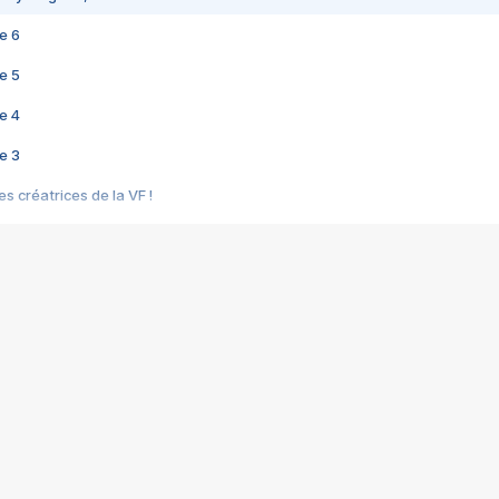
e 6
e 5
e 4
e 3
s créatrices de la VF !
e 2
e 1
e Mektoub My Love arrive enfin ! Rencontre avec Shaïn Boumedine et Sal
i : après Toni en famille
elle réalise le bouleversant Dites lui que je l'aime
ais ! Rencontre autour de Vie privée de Rebecca Zlotowski
 de Marguerite, Grave... Rencontre avec Ella Rumpf