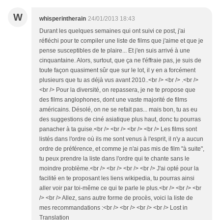
W
whisperintherain
24/01/2013 18:43
Durant les quelques semaines qui ont suivi ce post, j'ai
réfléchi pour te compiler une liste de films que j'aime et que je
pense susceptibles de te plaire... Et j'en suis arrivé à une
cinquantaine. Alors, surtout, que ça ne t'éffraie pas, je suis de
toute façon quasiment sûr que sur le lot, il y en a forcément
plusieurs que tu as déjà vus avant 2010..<br /> <br /> .<br />
<br /> Pour la diversité, on repassera, je ne te propose que
des films anglophones, dont une vaste majorité de films
américains. Désolé, on ne se refait pas... mais bon, tu as eu
des suggestions de ciné asiatique plus haut, donc tu pourras
panacher à ta guise.<br /> <br /> <br /> <br /> Les films sont
listés dans l'ordre où ils me sont venus à l'esprit, il n'y a aucun
ordre de préférence, et comme je n'ai pas mis de film "à suite",
tu peux prendre la liste dans l'ordre qui te chante sans le
moindre problème.<br /> <br /> <br /> <br /> J'ai opté pour la
facilité en te proposant les liens wikipedia, tu pourras ainsi
aller voir par toi-même ce qui te parle le plus.<br /> <br /> <br
/> <br /> Allez, sans autre forme de procès, voici la liste de
mes recommandations :<br /> <br /> <br /> <br /> Lost in
Translation