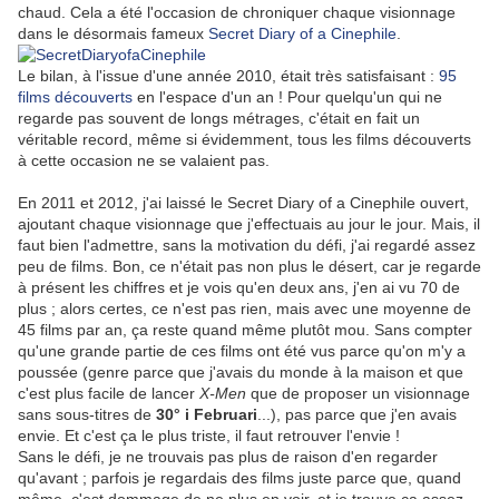
chaud. Cela a été l'occasion de chroniquer chaque visionnage
dans le désormais fameux
Secret Diary of a Cinephile
.
Le bilan, à l'issue d'une année 2010, était très satisfaisant :
95
films découverts
en l'espace d'un an ! Pour quelqu'un qui ne
regarde pas souvent de longs métrages, c'était en fait un
véritable record, même si évidemment, tous les films découverts
à cette occasion ne se valaient pas.
En 2011 et 2012, j'ai laissé le Secret Diary of a Cinephile ouvert,
ajoutant chaque visionnage que j'effectuais au jour le jour. Mais, il
faut bien l'admettre, sans la motivation du défi, j'ai regardé assez
peu de films. Bon, ce n'était pas non plus le désert, car je regarde
à présent les chiffres et je vois qu'en deux ans, j'en ai vu 70 de
plus ; alors certes, ce n'est pas rien, mais avec une moyenne de
45 films par an, ça reste quand même plutôt mou. Sans compter
qu'une grande partie de ces films ont été vus parce qu'on m'y a
poussée (genre parce que j'avais du monde à la maison et que
c'est plus facile de lancer
X-Men
que de proposer un visionnage
sans sous-titres de
30° i Februari
...), pas parce que j'en avais
envie. Et c'est ça le plus triste, il faut retrouver l'envie !
Sans le défi, je ne trouvais pas plus de raison d'en regarder
qu'avant ; parfois je regardais des films juste parce que, quand