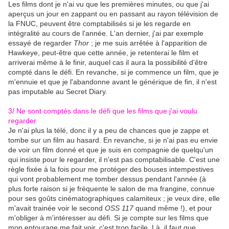
Les films dont je n'ai vu que les premières minutes, ou que j'ai
aperçus un jour en zappant ou en passant au rayon télévision de
la FNUC, peuvent être comptabilisés si je les regarde en
intégralité au cours de l'année. L'an dernier, j'ai par exemple
essayé de regarder
Thor
; je me suis arrêtée à l'apparition de
Hawkeye, peut-être que cette année, je retenterai le film et
arriverai même à le finir, auquel cas il aura la possibilité d'être
compté dans le défi. En revanche, si je commence un film, que je
m'ennuie et que je l'abandonne avant le générique de fin, il n'est
pas imputable au Secret Diary.
3/ Ne sont comptés dans le défi que les films que j'ai voulu
regarder
Je n'ai plus la télé, donc il y a peu de chances que je zappe et
tombe sur un film au hasard. En revanche, si je n'ai pas eu envie
de voir un film donné et que je suis en compagnie de quelqu'un
qui insiste pour le regarder, il n'est pas comptabilisable. C'est une
règle fixée à la fois pour me protéger des bouses intempestives
qui vont probablement me tomber dessus pendant l'année (à
plus forte raison si je fréquente le salon de ma frangine, connue
pour ses goûts cinématographiques calamiteux ; je veux dire, elle
m'avait trainée voir le second
OSS 117
quand même !), et pour
m'obliger à m'intéresser au défi. Si je compte sur les films que
mon entourage me fait voir, c'est trop facile. Là, il faut que