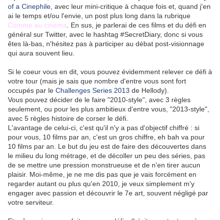
of a Cinephile
, avec leur mini-critique à chaque fois et, quand j'en
ai le temps et/ou l'envie, un post plus long dans la rubrique
Comme au cinéma
. En sus, je parlerai de ces films et du défi en
général sur Twitter, avec le hashtag #SecretDiary, donc si vous
êtes là-bas, n'hésitez pas à participer au débat post-visionnage
qui aura souvent lieu.
Si le coeur vous en dit, vous pouvez évidemment relever ce défi à
votre tour (mais je sais que nombre d'entre vous sont fort
occupés par le
Challenges Series 2013
de Hellody).
Vous pouvez décider de le faire "2010-style", avec 3 règles
seulement, ou pour les plus ambitieux d'entre vous, "2013-style",
avec 5 règles histoire de corser le défi.
L'avantage de celui-ci, c'est qu'il n'y a pas d'objectif chiffré : si
pour vous, 10 films par an, c'est un gros chiffre, eh bah va pour
10 films par an. Le but du jeu est de faire des découvertes dans
le milieu du long métrage, et de décoller un peu des séries, pas
de se mettre une pression monstrueuse et de n'en tirer aucun
plaisir. Moi-même, je ne me dis pas que je vais forcément en
regarder autant ou plus qu'en 2010, je veux simplement m'y
engager avec passion et découvrir le 7e art, souvent négligé par
votre serviteur.