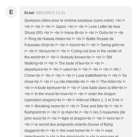
E
Eclair
08/01/2013 12:31
Quelques idées pour le cinéma asiatique (sans ordre) :<br />
<br /> <br /> <br /> Japon :<br /> <br /> Love Letter de Iwai
Shunji (95) <br /> <br /> Hana-Bi<br /> <br /> Dolls<br /> <br
/> Ring de Nakata Hideo<br /> <br /> Battle Royale de
Fukasaku Kinji<br /> <br /> Azumi<br /> <br /> Swing girls<br
/> <br /> Versus<br /> <br /> Crying out love in the center of
the world<br /> <br /> Nobody knows<br /> <br /> Still
Walking<br /> <br /> The taste of tea<br /> <br />
departures<br /> <br /> udon<br /> <br /> <br /> <br /> HK /
Chine<br /> <br /> <br /> <br /> Love battlefield<br /> <br /> So
close<br /> <br /> La cite interdite<br /> <br /> The Killer<br />
<br /> A toute épreuve<br /> <br /> Une balle dans la tête<br />
<br /> In the mood for love<br /> <br /> enter the dragon
(operation dragon)<br /> <br /> Infernal Affairs 1, 2 et 3<br />
<br /> Breaking news<br /> <br /> Time and tide<br /> <br />
flashpoint<br /> <br /> ip man<br /> <br /> les 3 royaumes (de
john woo)<br /> <br /> tigre et dragon<br /> <br /> hero<br />
<br /> le secret des poignards volants (house of flying
daggers)<br /> <br /> the road home<br /> <br /> mad
detective<br /> <br /> the mission<br /> <br /> epouses et