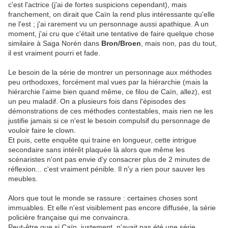
c'est l'actrice (j'ai de fortes suspicions cependant), mais
franchement, on dirait que Caïn la rend plus intéressante qu'elle
ne l'est ; j'ai rarement vu un personnage aussi apathique. A un
moment, j'ai cru que c'était une tentative de faire quelque chose
similaire à Saga Norén dans
Bron/Broen
, mais non, pas du tout,
il est vraiment pourri et fade.
Le besoin de la série de montrer un personnage aux méthodes
peu orthodoxes, forcément mal vues par la hiérarchie (mais la
hiérarchie l'aime bien quand même, ce filou de Caïn, allez), est
un peu maladif. On a plusieurs fois dans l'épisodes des
démonstrations de ces méthodes contestables, mais rien ne les
justifie jamais si ce n'est le besoin compulsif du personnage de
vouloir faire le clown.
Et puis, cette enquête qui traine en longueur, cette intrigue
secondaire sans intérêt plaquée là alors que même les
scénaristes n'ont pas envie d'y consacrer plus de 2 minutes de
réflexion... c'est vraiment pénible. Il n'y a rien pour sauver les
meubles.
Alors que tout le monde se rassure : certaines choses sont
immuables. Et elle n'est visiblement pas encore diffusée, la série
policière française qui me convaincra.
Peut-être que si Caïn, justement, n'avait pas été une série