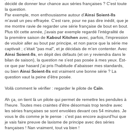
décidé de donner leur chance aux séries françaises ? C'est toute
la question.
Par exemple, mon enthousiasme autour d'
Ainsi Soient-Ils
m'avait un peu effrayée. C'est rare, pour ne pas dire inédit, que je
me montre ravie de regarder une série française de bout en bout.
Plus tôt cette année, j'avais par exemple regardé l'intégralité de
la première saison de
Kaboul Kitchen
avec, parfois, l'impression
de vouloir aller au bout par principe, et non parce que la série me
captivait ; c'était "pas mal", et je décidais de m'en contenter. Avec
Ainsi Soient-Ils
, en dépit des défauts (et on y reviendra dans le
bilan de saison), la question ne s'est pas posée à mes yeux. Est-
ce que par hasard j'ai pris l'habitude d'abaisser mes standards,
ou bien
Ainsi Soient-Ils
est vraiment une bonne série ? La
question vaut la peine d'être posée.
Voilà comment le vérifier : regarder le pilote de
Caïn
.
Ah ça, on tient là un pilote qui permet de remettre les pendules à
l'heure. Toutes mes craintes d'être désormais trop tendre avec
les séries françaises se sont envolées devant ces 54 minutes. Je
vous le dis comme je le pense : c'est pas encore aujourd'hui que
je vais faire preuve de laxisme de principe avec des séries
françaises ! Nan vraiment, tout va bien !