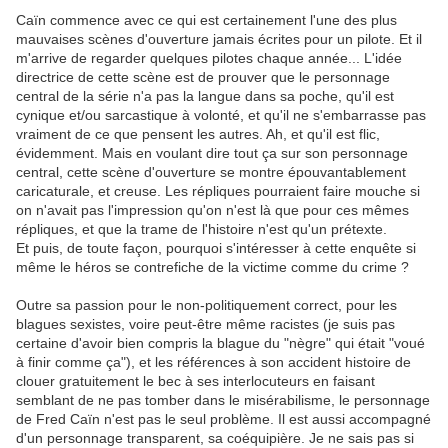
Caïn commence avec ce qui est certainement l'une des plus
mauvaises scènes d'ouverture jamais écrites pour un pilote. Et il
m'arrive de regarder quelques pilotes chaque année... L'idée
directrice de cette scène est de prouver que le personnage
central de la série n'a pas la langue dans sa poche, qu'il est
cynique et/ou sarcastique à volonté, et qu'il ne s'embarrasse pas
vraiment de ce que pensent les autres. Ah, et qu'il est flic,
évidemment. Mais en voulant dire tout ça sur son personnage
central, cette scène d'ouverture se montre épouvantablement
caricaturale, et creuse. Les répliques pourraient faire mouche si
on n'avait pas l'impression qu'on n'est là que pour ces mêmes
répliques, et que la trame de l'histoire n'est qu'un prétexte.
Et puis, de toute façon, pourquoi s'intéresser à cette enquête si
même le héros se contrefiche de la victime comme du crime ?
Outre sa passion pour le non-politiquement correct, pour les
blagues sexistes, voire peut-être même racistes (je suis pas
certaine d'avoir bien compris la blague du "nègre" qui était "voué
à finir comme ça"), et les références à son accident histoire de
clouer gratuitement le bec à ses interlocuteurs en faisant
semblant de ne pas tomber dans le misérabilisme, le personnage
de Fred Caïn n'est pas le seul problème. Il est aussi accompagné
d'un personnage transparent, sa coéquipière. Je ne sais pas si