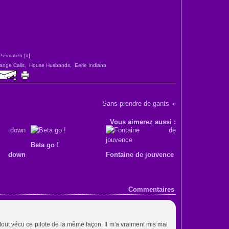
Permalien [
#
]
ange Calls
,
House Husbands
,
Eerie Indiana
Sans prendre de gants
Vous aimerez aussi :
Beta go !
p down
Fontaine de jouvence
Commentaires
 tout vécu ce pilote de la même façon. Il m'a vraiment mis mal