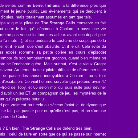
on de séries comme
Eerie, Indiana
, à la différence près que
ment le jeune public. Les évènements qui se déroulent à
idicules, mais totalement assumés en tant que tels.
ipaux que le pilote de
The Strange Calls
conserve en fait
qui outre le fait qu'il débarque à Coolum, a aussi une vie
 même pas venue lui faire ses adieux avant son départ pour
ui l'a muté...), et qui endosse le costume de sceptique de la
 et il le sait, que c'est absurde. Et il le dit. Cela évite du
ses excès (comme sa petite colère en cours d'épisode)
e compte de son tempérament grognon, quand bien même on
e ne l'enchante guère. Mais surtout, c'est le vieux Gregor
saveur. Au terme du seul pilote, difficile de déterminer si ce
'il se passe des choses incroyables à Coolum... ou si tout
t d'excitation. Ce vieil homme survolté (qui prétend avoir 47
se-froid de Toby, et 65 selon moi qui suis nulle pour deviner
i d'avoir un jeu ET un compagnon de jeu, les mystères de la
t qu'un prétexte pour lui.
 pas vraiment tout cela au sérieux (point ici de dynamique
se fait pas passer pour ce qu'elle n'est pas, et on s'amuse
ngetés de Coolum.
us ? Eh bien,
The Strange Calls
se défend très bien.
pris : celui de faire en sorte que ce qui se passe sur internet