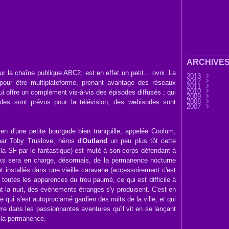
ARCHIVE
r la chaîne publique ABC2, est en effet un petit... ovni. La
2013
2012
Septembre
 pour être multiplateforme, prenant avantage des réseaux
2011
Août
Décembre
(9)
2010
Juillet
Novembre
Décembre
(7)
qui offre un complément vis-à-vis des épisodes diffusés ; qui
2009
Juin
Octobre
Novembre
Décembre
(32)
(3
2008
Mai
Septembre
Octobre
Novembre
Décembre
(6)
(3
es sont prévus pour la télévision, des webisodes sont
2007
Avril
Août
Septembre
Octobre
Novembre
Décembre
(11)
(25)
(4
Mars
Juillet
Août
Septembre
Octobre
Novembre
Novembre
(30)
(7)
(13)
(2
Février
Juin
Juillet
Août
Septembre
Octobre
Octobre
(45)
(76)
(33)
(28
(3
(1
Janvier
Mai
Juin
Juillet
Août
Septembre
Septembre
(37)
(15)
(37)
(44)
(31
Avril
Mai
Juin
Juillet
Août
Août
(14)
(33)
(36)
(28)
(1)
(45)
ien d'une petite bourgade bien tranquille, appelée Coolum,
Mars
Avril
Mai
Juin
Juillet
Juillet
(32)
(58)
(33)
(41)
(25)
(17)
Février
Mars
Avril
Mai
Juin
Juin
(56)
(21)
(24)
(32)
(9)
(37
 par Toby Truslove, héros d'
Outland
un peu plus tôt cette
Janvier
Février
Mars
Avril
Mai
Avril
(12)
(51)
(6)
(34)
(8)
(41
Janvier
Février
Mars
Avril
Mars
(1)
(12)
(18)
(29
(32
 la SF par le fantastique) est muté à son corps défendant à
Janvier
Février
Février
(14
(22
(32
Janvier
Janvier
(60
(54
Banks sera en charge, désormais, de la permanence nocturne
nt installés dans une vieille caravane (accessoirement c'est
a toutes les apparences du trou paumé, ce qui est difficile à
t la nuit, des évènements étranges s'y produisent. C'est en
e qui s'est autoproclamé gardien des nuits de la ville, et qui
vre dans les passionnantes aventures qu'il vit en se lançant
à la permanence.