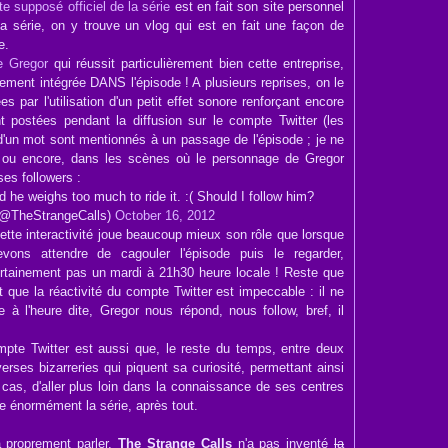
ite supposé officiel de la série
est en fait son site personnel
la série, on y trouve un vlog qui est en fait une façon de
e.
e Gregor
qui réussit particulièrement bien cette entreprise,
talement intégrée DANS l'épisode ! A plusieurs reprises, on le
s par l'utilisation d'un petit effet sonore renforçant encore
nt postées pendant la diffusion sur le compte Twitter (les
d'un mot sont mentionnés à un passage de l'épisode ; je ne
 ; ou encore, dans les scènes où le personnage de Gregor
ses followers :
d he weighs too much to ride it. :( Should I follow him?
(@TheStrangeCalls)
October 16, 2012
ette interactivité joue beaucoup mieux son rôle que lorsque
vons attendre de cagouler l'épisode puis le regarder,
rtainement pas un mardi à 21h30 heure locale ! Reste que
et que la réactivité du compte Twitter est impeccable : il ne
 à l'heure dite, Gregor nous répond, nous follow, bref, il
pte Twitter est aussi que, le reste du temps, entre deux
erses bizarreries qui piquent sa curiosité, permettant ainsi
 cas, d'aller plus loin dans la connaissance de ses centres
se énormément la série, après tout.
 à proprement parler,
The Strange Calls
n'a pas inventé
la