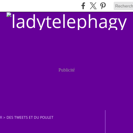
Publicité
UR
>
DES TWEETS ET DU POULET