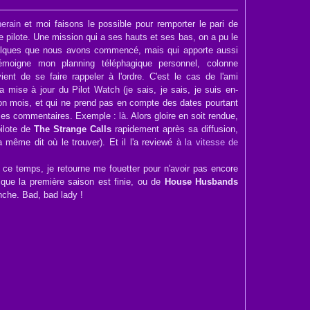
herain
et moi faisons le possible pour remporter le pari de
e pilote. Une mission qui a ses hauts et ses bas, on a pu le
elques que nous avons commencé, mais qui apporte aussi
émoigne mon planning téléphagique personnel, colonne
ient de se faire rappeler à l'ordre. C'est le cas de l'ami
a mise à jour du Pilot Watch (je sais, je sais, je suis en-
 bon mois, et qui ne prend pas en compte des dates pourtant
mes commentaires. Exemple :
là
. Alors gloire en soit rendue,
pilote de
The Strange Calls
rapidement après sa diffusion,
'a même dit où le trouver). Et il l'a reviewé
à la vitesse de
t ce temps, je retourne me fouetter pour n'avoir pas encore
que la première saison est finie, ou de
House Husbands
nche. Bad, bad lady !