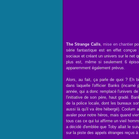
The Strange Calls
,
mise en chantier
pou
série fantastique est en effet conçue
sociaux et créant un univers sur le net 
plus est, même si seulement 6 épisod
apparemment également prévus.
Alors, au fait, ça parle de quoi ? Eh b
dans laquelle l'officier Banks (incarné
année, qui a donc remplacé l'univers de
l'initiative de son père, haut gradé. 
de la police locale, dont les bureaux so
aussi là qu'il va être hébergé). Coolum 
avaler pour notre héros, mais quand vien
tous cas ce qui lui affirme un vieil homm
a décidé d'emblée que Toby allait le sui
sur la piste des appels étranges reçus 