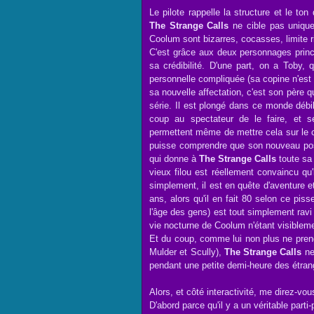
Le pilote rappelle la structure et le t
The Strange Calls
ne cible pas unique
Coolum sont bizarres, cocasses, limite r
C'est grâce aux deux personnages princ
sa crédibilité. D'une part, on a Toby, 
personnelle compliquée (sa copine n'est
sa nouvelle affectation, c'est son père q
série. Il est plongé dans ce monde débile,
coup au spectateur de le faire, et 
permettent même de mettre cela sur l
puisse comprendre que son nouveau post
qui donne à
The Strange Calls
toute sa 
vieux filou est réellement convaincu qu
simplement, il est en quête d'aventure e
ans, alors qu'il en fait 80 selon ce pis
l'âge des gens) est tout simplement rav
vie nocturne de Coolum n'étant visiblemen
Et du coup, comme lui non plus ne prend
Mulder et Scully),
The Strange Calls
ne 
pendant une petite demi-heure des étra
Alors, et côté interactivité, me direz-vo
D'abord parce qu'il y a un véritable parti-