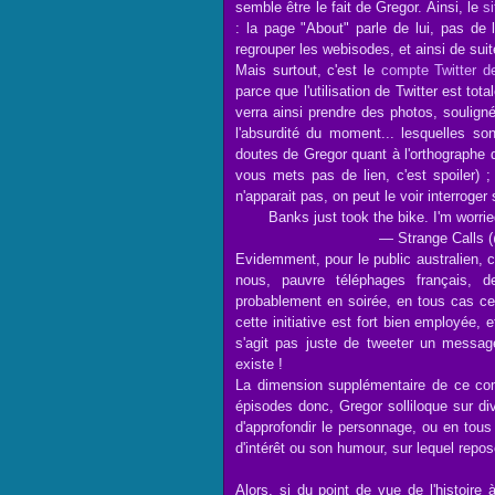
semble être le fait de Gregor. Ainsi, le
s
: la page "About" parle de lui, pas de 
regrouper les webisodes, et ainsi de suit
Mais surtout, c'est le
compte Twitter d
parce que l'utilisation de Twitter est to
verra ainsi prendre des photos, soulignée
l'absurdité du moment... lesquelles so
doutes de Gregor quant à l'orthographe 
vous mets pas de lien, c'est spoiler)
n'apparait pas, on peut le voir interroger 
Banks just took the bike. I'm worrie
— Strange Calls 
Evidemment, pour le public australien, c
nous, pauvre téléphages français, de
probablement en soirée, en tous cas ce
cette initiative est fort bien employée, 
s'agit pas juste de tweeter un message
existe !
La dimension supplémentaire de ce com
épisodes donc, Gregor solliloque sur div
d'approfondir le personnage, ou en tous
d'intérêt ou son humour, sur lequel repo
Alors, si du point de vue de l'histoire