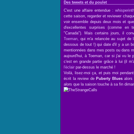
Des tweets et du poulet
C'est une affaire entendue :
whisperint
cette saison, regarder et reviewer chaqu
voir ensemble depuis deux mois et qu
d'excellentes surprises (comme en t
"Canada"). Mais certains jours, il conv
Toeman
, qui m'a relancée au sujet de l
dessous de tout !) qui date d'il y a un
mentionnées dans mes posts ou dans 
aujourd'hui, à Toeman, car si j'ai vu le 
c'est en grande partie grâce à lui (il m
l'éclair
par-dessus le marché !
Voilà, lisez-moi ça, et puis moi pendan
écrit la review de
Puberty Blues
alors 
alors que la saison touche à sa fin dima