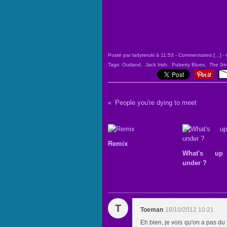
Posté par ladyteruki à 11:53 -
Commentaires [
…
]
- 
Tags:
Outland
,
Jack Irish
,
Puberty Blues
,
The Str
People you're dying to meet
Remix
What's u
under ?
T
Toeman
18/10/2012 10:21
Eh bien, je vois qu'on a pas du