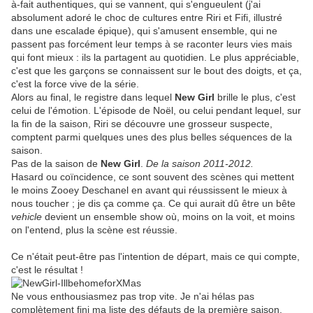
à-fait authentiques, qui se vannent, qui s'engueulent (j'ai
absolument adoré le choc de cultures entre Riri et Fifi, illustré
dans une escalade épique), qui s'amusent ensemble, qui ne
passent pas forcément leur temps à se raconter leurs vies mais
qui font mieux : ils la partagent au quotidien. Le plus appréciable,
c'est que les garçons se connaissent sur le bout des doigts, et ça,
c'est la force vive de la série.
Alors au final, le registre dans lequel
New Girl
brille le plus, c'est
celui de l'émotion. L'épisode de Noël, ou celui pendant lequel, sur
la fin de la saison, Riri se découvre une grosseur suspecte,
comptent parmi quelques unes des plus belles séquences de la
saison.
Pas de la saison de
New Girl
.
De la saison 2011-2012.
Hasard ou coïncidence, ce sont souvent des scènes qui mettent
le moins Zooey Deschanel en avant qui réussissent le mieux à
nous toucher ; je dis ça comme ça. Ce qui aurait dû être un bête
vehicle
devient un ensemble show où, moins on la voit, et moins
on l'entend, plus la scène est réussie.
Ce n'était peut-être pas l'intention de départ, mais ce qui compte,
c'est le résultat !
Ne vous enthousiasmez pas trop vite. Je n'ai hélas pas
complètement fini ma liste des défauts de la première saison,