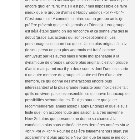
dernière minute et ont voit que les scénaristes ne savent pas
encore quoi en faire) mais il est pour moi impossible de faire
mieux que le groupe d’amis d’Happy Endings.<br /> <br />
C’est pour moi LA comédie centrée sur un groupe amis (je
préfère prévenir que je n'ai jamais vu Friends). Leur groupe
est déjà établi quand on les rencontre et ça sonne vrai dès le
debut (grace aux acteurs qui sont exceptionnels). Les
personnages sont parmi ce qui ce fait de plus original à la tv
(le seul perso un peu plus «normal» est traité comme
ennuyeux par les autres mais il reste indispensable à la
dynamique de groupe). Encore plus original, c’est un groupe
d’amis mais parmi eux il y a deux soeurs dont l’une est marié
à un autre membre du groupe et l’autre est l’ex d’un autre
membre, ce qui donne des interactions encore plus
intéressantes! Et la plus grande réussite pour moi c’est le fait
qu’ils ne vivent pas tous ensemble, ce qui ouvre beaucoup de
possibilités scénaristiques. Tout ça pour dire que je ne
recommenderais jamais assez Happy Endings et que je suis
triste que l’on accorde toute une saison à la très moyenne
New Girl alors que personne ne donne sa chance à la
comédie la plus sous-estimée de ces dernières années.<br />
<br /> <br /> <br /> Pour ne pas être totalement hors sujet, j’ai
apparemment plus apprécié New Girl que toi mais je me doit