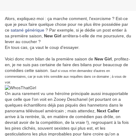
Alors, expliquez-moi : ça marche comment, l'exorcisme ? Est-ce
que je peux faire quelque chose pour ne plus être possédée par
ce
satané générique
? Par exemple, si je dédie un post entier à
sa première saison,
New Girl
arrêtera-t-elle de me poursuivre, du
lever au coucher ?
En tous cas, ça vaut le coup d'essayer.
Voici donc mon bilan de la première saison de
New Girl
, profitez-
en, je ne suis pas certaine de faire des bilans pour beaucoup de
comédies cette saison.
Sauf si vous m'en demandez d'autres en
commentaires, car je suis très sensible aux requêtes dans ce domaine ; à vous de
voir.
On aura rarement vu une héroïne principale aussi insupportable
que celle que l'on voit en Zooey Deschanel (et pourtant on a
quelques échantillons déjà pas piqués des hannetons dans le
panorama télévisuel américain ; mais attendez,
Next Caller
arrive à la rentrée, là, en matière de comédien pas drôle, on
devrait avoir de la compétition, de la vraie !), regroupant à la fois
les pires clichés, souvent sexistes qui plus est, et les
gesticulations les plus improbables pour faire croire qu'on a