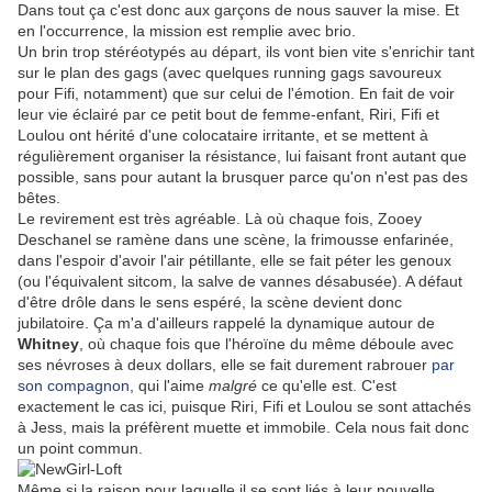
Dans tout ça c'est donc aux garçons de nous sauver la mise. Et
en l'occurrence, la mission est remplie avec brio.
Un brin trop stéréotypés au départ, ils vont bien vite s'enrichir tant
sur le plan des gags (avec quelques running gags savoureux
pour Fifi, notamment) que sur celui de l'émotion. En fait de voir
leur vie éclairé par ce petit bout de femme-enfant, Riri, Fifi et
Loulou ont hérité d'une colocataire irritante, et se mettent à
régulièrement organiser la résistance, lui faisant front autant que
possible, sans pour autant la brusquer parce qu'on n'est pas des
bêtes.
Le revirement est très agréable. Là où chaque fois, Zooey
Deschanel se ramène dans une scène, la frimousse enfarinée,
dans l'espoir d'avoir l'air pétillante, elle se fait péter les genoux
(ou l'équivalent sitcom, la salve de vannes désabusée). A défaut
d'être drôle dans le sens espéré, la scène devient donc
jubilatoire. Ça m'a d'ailleurs rappelé la dynamique autour de
Whitney
, où chaque fois que l'héroïne du même déboule avec
ses névroses à deux dollars, elle se fait durement rabrouer
par
son compagnon
, qui l'aime
malgré
ce qu'elle est. C'est
exactement le cas ici, puisque Riri, Fifi et Loulou se sont attachés
à Jess, mais la préfèrent muette et immobile. Cela nous fait donc
un point commun.
Même si la raison pour laquelle il se sont liés à leur nouvelle