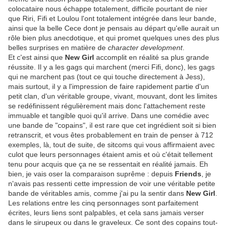
colocataire nous échappe totalement, difficile pourtant de nier
que Riri, Fifi et Loulou l'ont totalement intégrée dans leur bande,
ainsi que la belle Cece dont je pensais au départ qu'elle aurait un
rôle bien plus anecdotique, et qui promet quelques unes des plus
belles surprises en matière de
character development
.
Et c'est ainsi que
New Girl
accomplit en réalité sa plus grande
réussite. Il y a les gags qui marchent (merci Fifi, donc), les gags
qui ne marchent pas (tout ce qui touche directement à Jess),
mais surtout, il y a l'impression de faire rapidement partie d'un
petit clan, d'un véritable groupe, vivant, mouvant, dont les limites
se redéfinissent régulièrement mais donc l'attachement reste
immuable et tangible quoi qu'il arrive. Dans une comédie avec
une bande de "copains", il est rare que cet ingrédient soit si bien
retranscrit, et vous êtes probablement en train de penser à 712
exemples, là, tout de suite, de sitcoms qui vous affirmaient avec
culot que leurs personnages étaient amis et où c'était tellement
tenu pour acquis que ça ne se ressentait en réalité jamais. Eh
bien, je vais oser la comparaison suprême : depuis
Friends
, je
n'avais pas ressenti cette impression de voir une véritable petite
bande de véritables amis, comme j'ai pu la sentir dans
New Girl
.
Les relations entre les cinq personnages sont parfaitement
écrites, leurs liens sont palpables, et cela sans jamais verser
dans le sirupeux ou dans le graveleux. Ce sont des copains tout-