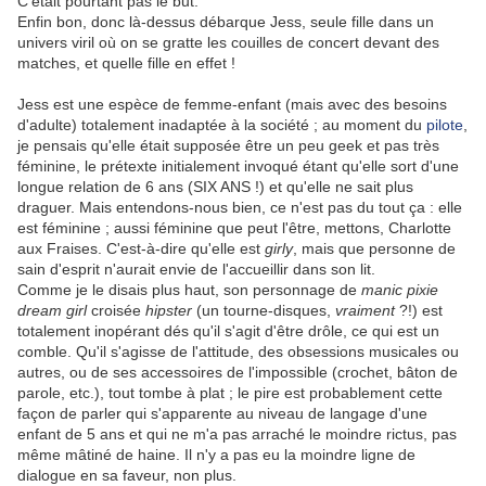
C'était pourtant pas le but.
Enfin bon, donc là-dessus débarque Jess, seule fille dans un
univers viril où on se gratte les couilles de concert devant des
matches, et quelle fille en effet !
Jess est une espèce de femme-enfant (mais avec des besoins
d'adulte) totalement inadaptée à la société ; au moment du
pilote
,
je pensais qu'elle était supposée être un peu geek et pas très
féminine, le prétexte initialement invoqué étant qu'elle sort d'une
longue relation de 6 ans (SIX ANS !) et qu'elle ne sait plus
draguer. Mais entendons-nous bien, ce n'est pas du tout ça : elle
est féminine ; aussi féminine que peut l'être, mettons, Charlotte
aux Fraises. C'est-à-dire qu'elle est
girly
, mais que personne de
sain d'esprit n'aurait envie de l'accueillir dans son lit.
Comme je le disais plus haut, son personnage de
manic pixie
dream girl
croisée
hipster
(un tourne-disques,
vraiment
?!) est
totalement inopérant dés qu'il s'agit d'être drôle, ce qui est un
comble. Qu'il s'agisse de l'attitude, des obsessions musicales ou
autres, ou de ses accessoires de l'impossible (crochet, bâton de
parole, etc.), tout tombe à plat ; le pire est probablement cette
façon de parler qui s'apparente au niveau de langage d'une
enfant de 5 ans et qui ne m'a pas arraché le moindre rictus, pas
même mâtiné de haine. Il n'y a pas eu la moindre ligne de
dialogue en sa faveur, non plus.