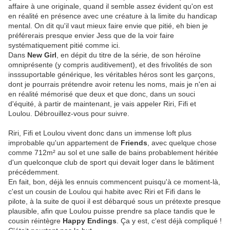
affaire à une originale, quand il semble assez évident qu'on est
en réalité en présence avec une créature à la limite du handicap
mental. On dit qu'il vaut mieux faire envie que pitié, eh bien je
préférerais presque envier Jess que de la voir faire
systématiquement pitié comme ici.
Dans
New Girl
, en dépit du titre de la série, de son héroïne
omniprésente (y compris auditivement), et des frivolités de son
insssuportable générique, les véritables héros sont les garçons,
dont je pourrais prétendre avoir retenu les noms, mais je n'en ai
en réalité mémorisé que deux et que donc, dans un souci
d'équité, à partir de maintenant, je vais appeler Riri, Fifi et
Loulou. Débrouillez-vous pour suivre.
Riri, Fifi et Loulou vivent donc dans un immense loft plus
improbable qu'un appartement de
Friends
, avec quelque chose
comme 712m² au sol et une salle de bains probablement héritée
d'un quelconque club de sport qui devait loger dans le bâtiment
précédemment.
En fait, bon, déjà les ennuis commencent puisqu'à ce moment-là,
c'est un cousin de Loulou qui habite avec Riri et Fifi dans le
pilote, à la suite de quoi il est débarqué sous un prétexte presque
plausible, afin que Loulou puisse prendre sa place tandis que le
cousin réintègre
Happy Endings
. Ça y est, c'est déjà compliqué !