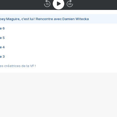
bey Maguire, c'est lui ! Rencontre avec Damien Witecka
e 6
e 5
e 4
e 3
s créatrices de la VF !
e 2
e 1
e Mektoub My Love arrive enfin ! Rencontre avec Shaïn Boumedine et Sal
i : après Toni en famille
elle réalise le bouleversant Dites lui que je l'aime