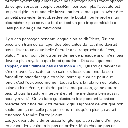
forment systématiquement avec nos protagonistes l'exact opposé
de ce que serait un couple Jess/Riri : par exemple, l'avocate est
un peu rigide, et quand elle laisse tomber le masque, s'avère être
un petit peu violente et obsédée par le boulot ; ou le prof est un
pleurnicheur pas sexy du tout qui est un peu trop semblable à
Jess pour que ça ne fonctionne.
Il y a des passages pendant lesquels on se dit "tiens, Riri est
encore en train de se taper des étudiantes de fac, il ne devrait
pas utiliser toute cette belle énergie à se rapprocher de Jess,
plutôt ?", à un point tel qu'on se demande presque si on n'est pas
devenu plus royaliste que le roi (pourtant, Dieu sait que moi,
shipper, c'est vraiment pas dans mon ADN
). Quand ça devient du
sérieux avec l'avocate, on se cale les fesses au fond de son
fauteuil en attendant que ça foire, parce que ça ne peut que
foirer, c'est l'évidence-même ; tout va bien, la relation est plutôt
saine et bien écrite, mais de quoi se moque-t-on, ça ne durera
pas. Et puis la rupture intervient et, ah, je me disais bien aussi :
nous y revoilà. On va faire ça plusieurs fois pendant la saison,
prétexte pour nos deux tourtereaux qui s'ignorent de voir que non
seulement ça ne colle pas pour eux, mais qu'en plus ça aurait
tendance à rendre l'autre jaloux.
Les jeux vont donc durer assez longtemps à ce rythme d'un pas
en avant, deux voire trois pas en arrière. Mais chaque pas en