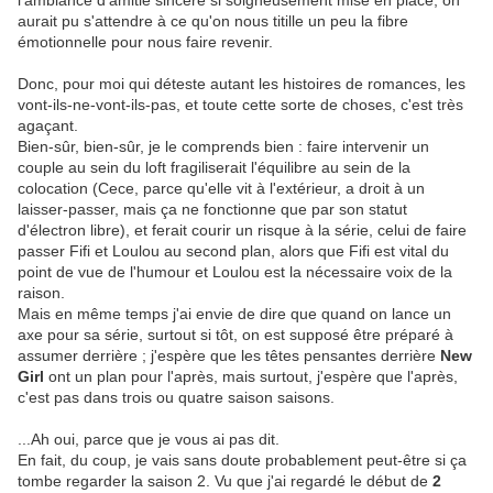
l'ambiance d'amitié sincère si soigneusement mise en place, on
aurait pu s'attendre à ce qu'on nous titille un peu la fibre
émotionnelle pour nous faire revenir.
Donc, pour moi qui déteste autant les histoires de romances, les
vont-ils-ne-vont-ils-pas, et toute cette sorte de choses, c'est très
agaçant.
Bien-sûr, bien-sûr, je le comprends bien : faire intervenir un
couple au sein du loft fragiliserait l'équilibre au sein de la
colocation (Cece, parce qu'elle vit à l'extérieur, a droit à un
laisser-passer, mais ça ne fonctionne que par son statut
d'électron libre), et ferait courir un risque à la série, celui de faire
passer Fifi et Loulou au second plan, alors que Fifi est vital du
point de vue de l'humour et Loulou est la nécessaire voix de la
raison.
Mais en même temps j'ai envie de dire que quand on lance un
axe pour sa série, surtout si tôt, on est supposé être préparé à
assumer derrière ; j'espère que les têtes pensantes derrière
New
Girl
ont un plan pour l'après, mais surtout, j'espère que l'après,
c'est pas dans trois ou quatre saison saisons.
...Ah oui, parce que je vous ai pas dit.
En fait, du coup, je vais sans doute probablement peut-être si ça
tombe regarder la saison 2. Vu que j'ai regardé le début de
2