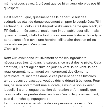
même si vous savez à présent que ce bilan aura été plus positif
qu'espéré.
Il est entendu que, quasiment dés le départ, le but des
scénaristes était de dangereusement shipper le couple Jess/Riri,
sachant que Loulou était disqualifié d'avance parce que black, et
Fifi était un métrosexuel totalement impensable pour elle, mais
qu'évidemment, il fallait à tout prix inclure une histoire de ce type,
car aucune série avec une héroïne célibataire dans un milieu
masculin ne peut s'en priver.
C'est la loi.
New Girl
avait donc intuitivement semé les ingrédients
nécessaires très tôt dans la saison, si ce n'est dés le pilote. Cela
étant fait, il s'est agi ensuite de jouer à vont-ils-ne-vont-ils-pas
régulièrement, notamment en incorporant des éléments
perturbateurs, incarnés dans le cas présent par des histoires
amoureuses de passage, vouées dés le départ à échouer. Pour
Riri, ce sera notamment une avocate, ainsi que son ex avec
laquelle il a une longue tradition de relation on/off, tandis que
Jess va aller se perdre dans les bras d'un collègue enseignant,
puis d'un riche quinquagénaire.
La principale caractéristique de ces personnages est qu'ils