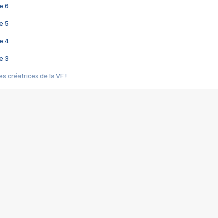
e 6
e 5
e 4
e 3
s créatrices de la VF !
e 2
e 1
e Mektoub My Love arrive enfin ! Rencontre avec Shaïn Boumedine et Sal
i : après Toni en famille
elle réalise le bouleversant Dites lui que je l'aime
ais ! Rencontre autour de Vie privée de Rebecca Zlotowski
 de Marguerite, Grave... Rencontre avec Ella Rumpf
 Les Rêveurs, un film intime sur la santé mentale