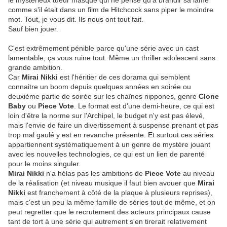
le mystérieux tueur masqué qui ne pense qu'à brandir sa lame
comme s'il était dans un film de Hitchcock sans piper le moindre
mot. Tout, je vous dit. Ils nous ont tout fait.
Sauf bien jouer.
C'est extrêmement pénible parce qu'une série avec un cast
lamentable, ça vous ruine tout. Même un thriller adolescent sans
grande ambition.
Car
Mirai Nikki
est l'héritier de ces dorama qui semblent
connaitre un boom depuis quelques années en soirée ou
deuxième partie de soirée sur les chaînes nippones, genre
Clone
Baby
ou
Piece Vote
. Le format est d'une demi-heure, ce qui est
loin d'être la norme sur l'Archipel, le budget n'y est pas élevé,
mais l'envie de faire un divertissement à suspense prenant et pas
trop mal gaulé y est en revanche présente. Et surtout ces séries
appartiennent systématiquement à un genre de mystère jouant
avec les nouvelles technologies, ce qui est un lien de parenté
pour le moins singuler.
Mirai Nikki
n'a hélas pas les ambitions de
Piece Vote
au niveau
de la réalisation (et niveau musique il faut bien avouer que
Mirai
Nikki
est franchement à côté de la plaque à plusieurs reprises),
mais c'est un peu la même famille de séries tout de même, et on
peut regretter que le recrutement des acteurs principaux cause
tant de tort à une série qui autrement s'en tirerait relativement