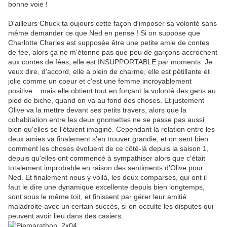
bonne voie !
D'ailleurs Chuck ta oujours cette façon d'imposer sa volonté sans
même demander ce que Ned en pense ! Si on suppose que
Charlotte Charles est supposée être une petite amie de contes
de fée, alors ça ne m'étonne pas que peu de garçons accrochent
aux contes de fées, elle est INSUPPORTABLE par moments. Je
veux dire, d'accord, elle a plein de charme, elle est pétillante et
jolie comme un coeur et c'est une femme incroyablement
positive... mais elle obtient tout en forçant la volonté des gens au
pied de biche, quand on va au fond des choses. Et justement
Olive va la mettre devant ses petits travers, alors que la
cohabitation entre les deux gnomettes ne se passe pas aussi
bien qu'elles se l'étaient imaginé. Cependant la relation entre les
deux amies va finalement s'en trouver grandie, et on sent bien
comment les choses évoluent de ce côté-là depuis la saison 1,
depuis qu'elles ont commencé à sympathiser alors que c'était
totalement improbable en raison des sentiments d'Olive pour
Ned. Et finalement nous y voilà, les deux comparses, qui ont il
faut le dire une dynamique excellente depuis bien longtemps,
sont sous le même toit, et finissent par gérer leur amitié
maladroite avec un certain succès, si on occulte les disputes qui
peuvent avoir lieu dans des casiers.