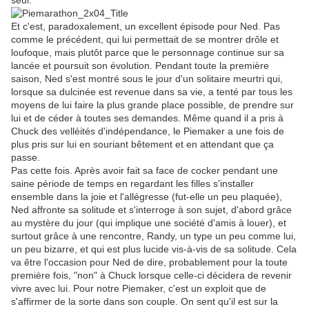
seul.
Et c'est, paradoxalement, un excellent épisode pour Ned. Pas
comme le précédent, qui lui permettait de se montrer drôle et
loufoque, mais plutôt parce que le personnage continue sur sa
lancée et poursuit son évolution. Pendant toute la première
saison, Ned s'est montré sous le jour d'un solitaire meurtri qui,
lorsque sa dulcinée est revenue dans sa vie, a tenté par tous les
moyens de lui faire la plus grande place possible, de prendre sur
lui et de céder à toutes ses demandes. Même quand il a pris à
Chuck des velléités d'indépendance, le Piemaker a une fois de
plus pris sur lui en souriant bêtement et en attendant que ça
passe.
Pas cette fois. Après avoir fait sa face de cocker pendant une
saine période de temps en regardant les filles s'installer
ensemble dans la joie et l'allégresse (fut-elle un peu plaquée),
Ned affronte sa solitude et s'interroge à son sujet, d'abord grâce
au mystère du jour (qui implique une société d'amis à louer), et
surtout grâce à une rencontre, Randy, un type un peu comme lui,
un peu bizarre, et qui est plus lucide vis-à-vis de sa solitude. Cela
va être l'occasion pour Ned de dire, probablement pour la toute
première fois, "non" à Chuck lorsque celle-ci décidera de revenir
vivre avec lui. Pour notre Piemaker, c'est un exploit que de
s'affirmer de la sorte dans son couple. On sent qu'il est sur la