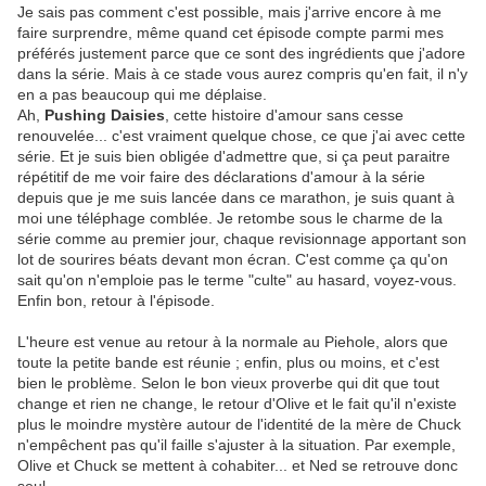
Je sais pas comment c'est possible, mais j'arrive encore à me
faire surprendre, même quand cet épisode compte parmi mes
préférés justement parce que ce sont des ingrédients que j'adore
dans la série. Mais à ce stade vous aurez compris qu'en fait, il n'y
en a pas beaucoup qui me déplaise.
Ah,
Pushing Daisies
, cette histoire d'amour sans cesse
renouvelée... c'est vraiment quelque chose, ce que j'ai avec cette
série. Et je suis bien obligée d'admettre que, si ça peut paraitre
répétitif de me voir faire des déclarations d'amour à la série
depuis que je me suis lancée dans ce marathon, je suis quant à
moi une téléphage comblée. Je retombe sous le charme de la
série comme au premier jour, chaque revisionnage apportant son
lot de sourires béats devant mon écran. C'est comme ça qu'on
sait qu'on n'emploie pas le terme "culte" au hasard, voyez-vous.
Enfin bon, retour à l'épisode.
L'heure est venue au retour à la normale au Piehole, alors que
toute la petite bande est réunie ; enfin, plus ou moins, et c'est
bien le problème. Selon le bon vieux proverbe qui dit que tout
change et rien ne change, le retour d'Olive et le fait qu'il n'existe
plus le moindre mystère autour de l'identité de la mère de Chuck
n'empêchent pas qu'il faille s'ajuster à la situation. Par exemple,
Olive et Chuck se mettent à cohabiter... et Ned se retrouve donc