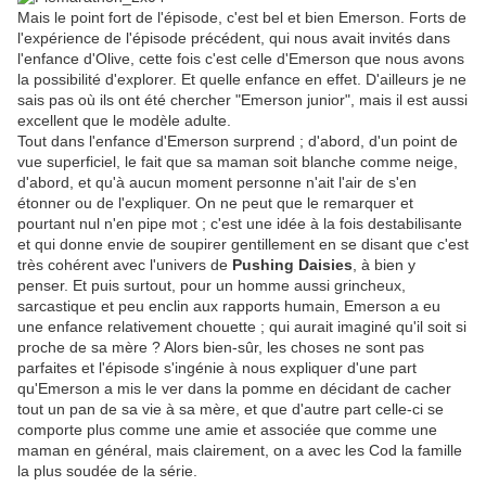
Mais le point fort de l'épisode, c'est bel et bien Emerson. Forts de
l'expérience de l'épisode précédent, qui nous avait invités dans
l'enfance d'Olive, cette fois c'est celle d'Emerson que nous avons
la possibilité d'explorer. Et quelle enfance en effet. D'ailleurs je ne
sais pas où ils ont été chercher "Emerson junior", mais il est aussi
excellent que le modèle adulte.
Tout dans l'enfance d'Emerson surprend ; d'abord, d'un point de
vue superficiel, le fait que sa maman soit blanche comme neige,
d'abord, et qu'à aucun moment personne n'ait l'air de s'en
étonner ou de l'expliquer. On ne peut que le remarquer et
pourtant nul n'en pipe mot ; c'est une idée à la fois destabilisante
et qui donne envie de soupirer gentillement en se disant que c'est
très cohérent avec l'univers de
Pushing Daisies
, à bien y
penser. Et puis surtout, pour un homme aussi grincheux,
sarcastique et peu enclin aux rapports humain, Emerson a eu
une enfance relativement chouette ; qui aurait imaginé qu'il soit si
proche de sa mère ? Alors bien-sûr, les choses ne sont pas
parfaites et l'épisode s'ingénie à nous expliquer d'une part
qu'Emerson a mis le ver dans la pomme en décidant de cacher
tout un pan de sa vie à sa mère, et que d'autre part celle-ci se
comporte plus comme une amie et associée que comme une
maman en général, mais clairement, on a avec les Cod la famille
la plus soudée de la série.