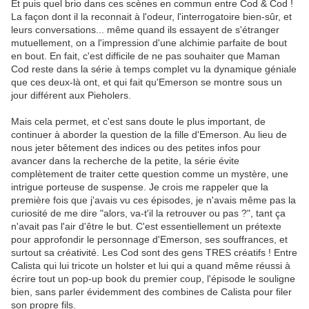
Et puis quel brio dans ces scènes en commun entre Cod & Cod !
La façon dont il la reconnait à l'odeur, l'interrogatoire bien-sûr, et
leurs conversations... même quand ils essayent de s'étranger
mutuellement, on a l'impression d'une alchimie parfaite de bout
en bout. En fait, c'est difficile de ne pas souhaiter que Maman
Cod reste dans la série à temps complet vu la dynamique géniale
que ces deux-là ont, et qui fait qu'Emerson se montre sous un
jour différent aux Pieholers.
Mais cela permet, et c'est sans doute le plus important, de
continuer à aborder la question de la fille d'Emerson. Au lieu de
nous jeter bêtement des indices ou des petites infos pour
avancer dans la recherche de la petite, la série évite
complètement de traiter cette question comme un mystère, une
intrigue porteuse de suspense. Je crois me rappeler que la
première fois que j'avais vu ces épisodes, je n'avais même pas la
curiosité de me dire "alors, va-t'il la retrouver ou pas ?", tant ça
n'avait pas l'air d'être le but. C'est essentiellement un prétexte
pour approfondir le personnage d'Emerson, ses souffrances, et
surtout sa créativité. Les Cod sont des gens TRES créatifs ! Entre
Calista qui lui tricote un holster et lui qui a quand même réussi à
écrire tout un pop-up book du premier coup, l'épisode le souligne
bien, sans parler évidemment des combines de Calista pour filer
son propre fils.