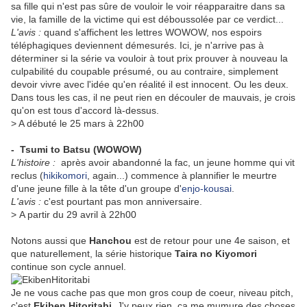
sa fille qui n'est pas sûre de vouloir le voir réapparaitre dans sa
vie, la famille de la victime qui est déboussolée par ce verdict...
L'avis :
quand s'affichent les lettres WOWOW, nos espoirs
téléphagiques deviennent démesurés. Ici, je n'arrive pas à
déterminer si la série va vouloir à tout prix prouver à nouveau la
culpabilité du coupable présumé, ou au contraire, simplement
devoir vivre avec l'idée qu'en réalité il est innocent. Ou les deux.
Dans tous les cas, il ne peut rien en découler de mauvais, je crois
qu'on est tous d'accord là-dessus.
> A débuté le 25 mars à 22h00
- Tsumi to Batsu
(WOWOW)
L'histoire :
après avoir abandonné la fac, un jeune homme qui vit
reclus (
hikikomori
, again...) commence à plannifier le meurtre
d'une jeune fille à la tête d'un groupe d'
enjo-kousai
.
L'avis :
c'est pourtant pas mon anniversaire.
> A partir du 29 avril à 22h00
Notons aussi que
Hanchou
est de retour pour une 4e saison, et
que naturellement, la série historique
Taira no Kiyomori
continue son cycle annuel.
Je ne vous cache pas que mon gros coup de coeur, niveau pitch,
c'est
Ekiben Hitoritabi
. J'y peux rien, ça me mumure des choses