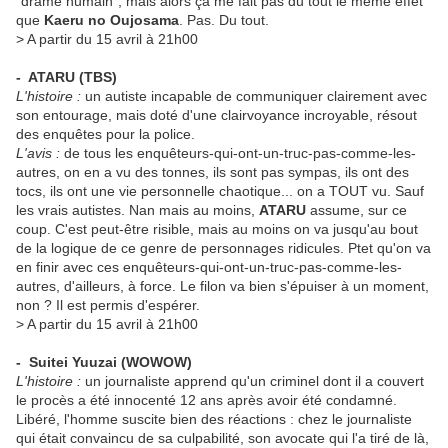
"drame humain", mais alors ça me fait pas du tout le même effet
que
Kaeru no Oujosama
. Pas. Du tout.
> A partir du 15 avril à 21h00
- ATARU
(TBS)
L'histoire :
un autiste incapable de communiquer clairement avec
son entourage, mais doté d'une clairvoyance incroyable, résout
des enquêtes pour la police.
L'avis :
de tous les enquêteurs-qui-ont-un-truc-pas-comme-les-
autres, on en a vu des tonnes, ils sont pas sympas, ils ont des
tocs, ils ont une vie personnelle chaotique... on a TOUT vu. Sauf
les vrais autistes. Nan mais au moins,
ATARU
assume, sur ce
coup. C'est peut-être risible, mais au moins on va jusqu'au bout
de la logique de ce genre de personnages ridicules. Ptet qu'on va
en finir avec ces enquêteurs-qui-ont-un-truc-pas-comme-les-
autres, d'ailleurs, à force. Le filon va bien s'épuiser à un moment,
non ? Il est permis d'espérer.
> A partir du 15 avril à 21h00
- Suitei Yuuzai
(WOWOW)
L'histoire :
un journaliste apprend qu'un criminel dont il a couvert
le procès a été innocenté 12 ans après avoir été condamné.
Libéré, l'homme suscite bien des réactions : chez le journaliste
qui était convaincu de sa culpabilité, son avocate qui l'a tiré de là,