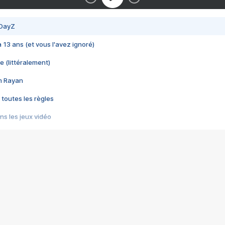
 DayZ
 a 13 ans (et vous l'avez ignoré)
e (littéralement)
im Rayan
 toutes les règles
s les jeux vidéo
us choquant de Rockstar ? - Le scandale BULLY
e plus moche de Steam
du RÊVE tourne au CAUCHEMAR
pendant 8 heures
it… à tort