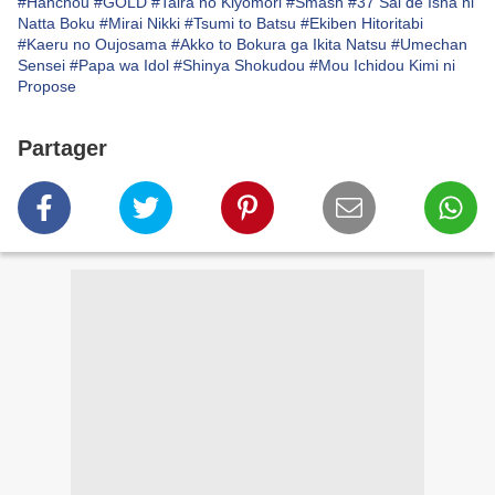
#Hanchou
#GOLD
#Taira no Kiyomori
#Smash
#37 Sai de Isha ni
Natta Boku
#Mirai Nikki
#Tsumi to Batsu
#Ekiben Hitoritabi
#Kaeru no Oujosama
#Akko to Bokura ga Ikita Natsu
#Umechan
Sensei
#Papa wa Idol
#Shinya Shokudou
#Mou Ichidou Kimi ni
Propose
Partager