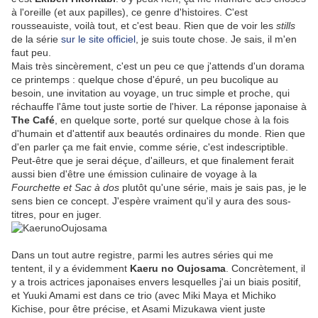
à l'oreille (et aux papilles), ce genre d'histoires. C'est
rousseauiste, voilà tout, et c'est beau. Rien que de voir les
stills
de la série
sur le site officiel
, je suis toute chose. Je sais, il m'en
faut peu.
Mais très sincèrement, c'est un peu ce que j'attends d'un dorama
ce printemps : quelque chose d'épuré, un peu bucolique au
besoin, une invitation au voyage, un truc simple et proche, qui
réchauffe l'âme tout juste sortie de l'hiver. La réponse japonaise à
The Café
, en quelque sorte, porté sur quelque chose à la fois
d'humain et d'attentif aux beautés ordinaires du monde. Rien que
d'en parler ça me fait envie, comme série, c'est indescriptible.
Peut-être que je serai déçue, d'ailleurs, et que finalement ferait
aussi bien d'être une émission culinaire de voyage à la
Fourchette et Sac à dos
plutôt qu'une série, mais je sais pas, je le
sens bien ce concept. J'espère vraiment qu'il y aura des sous-
titres, pour en juger.
Dans un tout autre registre, parmi les autres séries qui me
tentent, il y a évidemment
Kaeru no Oujosama
. Concrètement, il
y a trois actrices japonaises envers lesquelles j'ai un biais positif,
et Yuuki Amami est dans ce trio (avec Miki Maya et Michiko
Kichise, pour être précise, et Asami Mizukawa vient juste