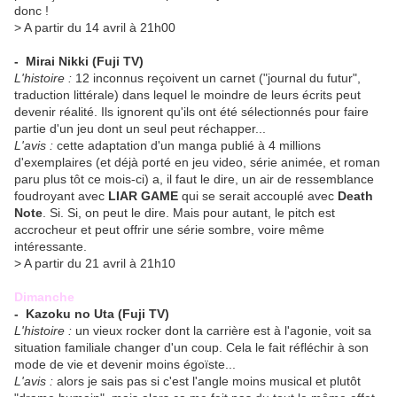
donc !
> A partir du 14 avril à 21h00
- Mirai Nikki
(Fuji TV)
L'histoire :
12 inconnus reçoivent un carnet ("journal du futur",
traduction littérale) dans lequel le moindre de leurs écrits peut
devenir réalité. Ils ignorent qu'ils ont été sélectionnés pour faire
partie d'un jeu dont un seul peut réchapper...
L'avis :
cette adaptation d'un manga publié à 4 millions
d'exemplaires (et déjà porté en jeu video, série animée, et roman
paru plus tôt ce mois-ci) a, il faut le dire, un air de ressemblance
foudroyant avec
LIAR GAME
qui se serait accouplé avec
Death
Note
. Si. Si, on peut le dire. Mais pour autant, le pitch est
accrocheur et peut offrir une série sombre, voire même
intéressante.
> A partir du 21 avril à 21h10
Dimanche
- Kazoku no Uta
(Fuji TV)
L'histoire :
un vieux rocker dont la carrière est à l'agonie, voit sa
situation familiale changer d'un coup. Cela le fait réfléchir à son
mode de vie et devenir moins égoïste...
L'avis :
alors je sais pas si c'est l'angle moins musical et plutôt