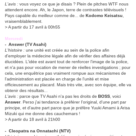
L'avis :
vous voyez ce que je disais ? Plein de pitches WTF nous
attendent encore. Ah, le Japon, terre de contrastes télévisuels !
Pays capable du meilleur comme de... de
Kodomo Keisatsu
,
vraisemblablement.
> A partir du 17 avril à 00h55
Mercredi
-
Answer
(TV Asahi)
L'histoire :
une unité est créée au sein de la police afin
d'employer la médecine légale afin de vérifier des affaires déjà
élucidées. L'idée est avant tout de renforcer l'image de la police,
et n'a pas pour vocation de mener de réelles investigations ; pour
cela, une enquêtrice pas vraiment rompue aux mécanismes de
l'administration est placée en charge de l'unité et mise
officieusement au placard. Mais très vite, avec son équipe, elle va
obtenir des résultats...
L'avis :
parce que TV Asahi n'a pas les droits de
BOSS
, voici
Answer
. Perso j'ai tendance à préférer l'original, d'une part par
principe, et d'autre part parce que je préfère Yuuki Amami à Arisa
Mizuki qui me donne des cauchemars !
> A partir du 18 avril à 21h00
-
Cleopatra na Onnatachi
(NTV)