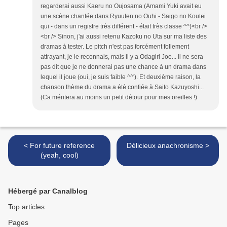
regarderai aussi Kaeru no Oujosama (Amami Yuki avait eu
une scène chantée dans Ryuuten no Ouhi - Saigo no Koutei
qui - dans un registre très différent - était très classe ^^)<br />
<br /> Sinon, j'ai aussi retenu Kazoku no Uta sur ma liste des
dramas à tester. Le pitch n'est pas forcément follement
attrayant, je le reconnais, mais il y a Odagiri Joe... Il ne sera
pas dit que je ne donnerai pas une chance à un drama dans
lequel il joue (oui, je suis faible ^^'). Et deuxième raison, la
chanson thème du drama a été confiée à Saito Kazuyoshi...
(Ca méritera au moins un petit détour pour mes oreilles !)
< For future reference
Délicieux anachronisme >
(yeah, cool)
Hébergé par Canalblog
Top articles
Pages