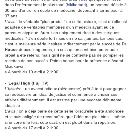
dans l'enfermement le plus total (
hikikomori
), un homme décide à
30 ans d'entrer en école de médecine, devenant interne pour à
37 ans.
L'avis :
le véritable "plus produit" de cette histoire, c'est qu'elle est
adaptée de véritables mémoires d'un médecin ayant eu ce
parcours atypique. Aura-t-on uniquement droit à des intrigues
médicales ? J'en doute fort mais on ne sait jamais. En tous cas,
c'est la meilleure série inspirée indirectement par le succès de
Dr
House
depuis longtemps, en cela qu'on sent bien pourquoi le
projet a été retenu, mais qu'il ne se contente pas de pomper les
recettes de son succès. Points bonus pour la présence d'Asami
Mizukawa !
> A partir du 10 avril à 21h00
-
Legal High
(Fuji TV)
L'histoire :
un avocat odieux (pléonasme) prêt à tout pour gagner
se redécouvre un idéal de justice et commence à choisir ses
affaires différemment. Il est assisté par une avocate débutante
idéaliste...
L'avis :
on a déjà parlé de cette série lorsqu'elle a été annoncée
et je suis obligée de reconnaître que l'idée me plait bien... même
si encore une fois, côté cast, on est plutôt dans la répulsion.
> A partir du 17 avril à 21h00