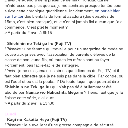
L'avis :
en-dehors de la présence de Maki Horikita, qui ne
m'intéresse pas plus que ça, je me sentirais presque tentée pour
suivre cette chronique quotidienne. Incidemment,
on parlait hier
sur Twitter
des bienfaits du format asadora (des épisodes de
15mn, c'est bien pratique), et je n'en ai jamais fini aucun que j'aie
commencé. C'est ptet le moment ?
> A partir du 2 avril à 8h15
- Shichinin no Teki ga Iru (Fuji TV)
L'histoire :
une femme qui travaille pour un magazine de mode se
trouve aux prises avec l'association de parents d'élèves de la
classe de son jeune fils, où toutes les mères sont au foyer...
Forcément, pas facile-facile de s'intégrer.
L'avis :
je ne suis jamais les séries quotidiennes de Fuji TV, et il
faut bien admettre que je ne suis pas dans la cible. Par contre, où
est l'oeuf et où est la poule...? De toute façon, que pourrait dire
Shichinin no Teki ga Iru
qui n'ait pas déjà brillamment été
abordé par
Namae wo Nakushita Megami
? Tiens, faut que je la
finisse cette série, d'ailleurs.
> A partir du 2 avril à 13h30
Lundi
-
Kagi no Kakatta Heya
(Fuji TV)
L'histoire :
le surveillant d'une grosse compagnie de sécurité