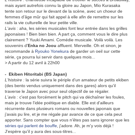
mais ayant autrefois connu la gloire au Japon, Mio Kurasaka
tente son retour sur le devant de la scène, avec un choeur de
femmes d'âge mûr qui fait appel à elle afin de remettre sur les
rails la vie culturelle de leur petite ville.
L'avis :
aha, les séries musicales font leur entrée dans les grilles
japonaises ! Bien bien bien. A part ça, comment vous le dire plus
clairement ? Yuuki Amami. Comédie musicale. Voilà voilà. Les
souvenirs d'
Enka no Joou
affluent. Merveille. Oh et sinon, je
recommande à
Ryouko Yonekura
de garder un oeil sur cette
série, ça pourra lui servir dans quelques mois...
> A partir du 12 avril à 22h00
- Ekiben Hitoritabi
(BS Japan)
L'histoire :
la série suivra le périple d'un amateur de petits ekiben
(des bento vendus uniquement dans des gares) alors qu'il
traverse le Japon avec pour seul objectif de se régaler.
L'avis :
c'est pas forcément le pitch qui va déchaîner les foules,
mais je trouve l'idée poétique en diable. Elle est d'ailleurs
récurrente dans plusieurs romans ou nouvelles japonais que
j'avais pu lire, et je me régale par avance de ce que cela peut
apporter. Sans compter que vous n'êtes pas sans ignorer que les
séries qui parlent de bouffe
, j'adore. Ah, je m'y vois déjà !
J'espère qu'il y aura des sous-titres...