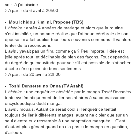
soir-là j'ai piscine.
> A partir du 6 avril à 20h00
- Mou Ichidou Kimi ni, Propose
(TBS)
L'histoire :
après 4 années de mariage et alors que la routine
s'est installée, un homme réalise que l'attaque cérébrale de son
épouse lui a fait oublier tous leurs souvenirs communs. Il va alors
tenter de la reconquérir.
L'avis :
yavait pas un film, comme ça ? Peu importe, l'idée est
jolie après tout, et déclinable de bien des façons. Tout dépendra
du degré de guimauvitude pour voir s'il est possible de s'attacher
à cette série pleine de bons sentiments...
> A partir du 20 avril à 22h00
- Toshi Densetsu no Onna
(TV Asahi)
L'histoire :
une enquêtrice obsédée par le manga
Toshi Densetsu
tente systématiquement de lier ses affaires à sa connaissance
encyclopédique dudit manga.
L'avis :
mouais. Autant ce serait cool si l'enquêtrice tentait
toujours de lier à différents mangas, autant ne cibler que sur un
seul d'entre eux ressemble à une adaptation masquée... C'est
d'autant plus gênant quand on n'a pas lu le manga en question,
d'ailleurs.