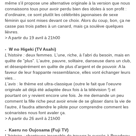
même s'il propose une alternative originale à la version que nous
connaissons tous pour avoir perdu bien des idoles à son profit :
d'ordinaire, ce sont plutôt les célébrités japonaises de sexe
féminin qui sont mises devant ce choix. Alors du coup, bon, ça ne
casse pas trois pattes à un canard, mais ça soulève quelques
lièvres.
> A partir du 19 avril à 21h00
- W no Higeki
(TV Asahi)
L'histoire :
deux femmes. L'une, riche, à l'abri du besoin, mais en
quête de "plus". L'autre, pauvre, solitaire, danseuse dans un club,
et désespérément en quête de plus d'argent et de pouvoir. A la
faveur de leur frappante ressemblance, elles vont échanger leurs
vies...
L'avis :
le thème est ultra-classique (outre le fait que l'oeuvre
originale ait déjà été adaptée deux fois à la télévision !) et
pourtant on y revient encore une fois. Je me demande un peu
comment la fille riche peut avoir envie de se glisser dans la vie de
l'autre, il faudra attendre le pilote pour comprendre comment les
scénaristes nous font avaler ça.
> A partir du 26 avril à 21h00
- Kaeru no Oujosama
(Fuji TV)
L'histoire :
chanteuse incapable de trouver le succès à Broadway,