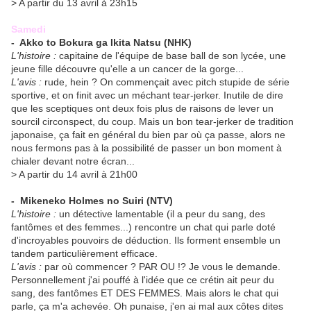
> A partir du 13 avril à 23h15
Samedi
- Akko to Bokura ga Ikita Natsu
(NHK)
L'histoire :
capitaine de l'équipe de base ball de son lycée, une
jeune fille découvre qu'elle a un cancer de la gorge...
L'avis :
rude, hein ? On commençait avec pitch stupide de série
sportive, et on finit avec un méchant tear-jerker. Inutile de dire
que les sceptiques ont deux fois plus de raisons de lever un
sourcil circonspect, du coup. Mais un bon tear-jerker de tradition
japonaise, ça fait en général du bien par où ça passe, alors ne
nous fermons pas à la possibilité de passer un bon moment à
chialer devant notre écran...
> A partir du 14 avril à 21h00
- Mikeneko Holmes no Suiri
(NTV)
L'histoire :
un détective lamentable (il a peur du sang, des
fantômes et des femmes...) rencontre un chat qui parle doté
d'incroyables pouvoirs de déduction. Ils forment ensemble un
tandem particulièrement efficace.
L'avis :
par où commencer ? PAR OU !? Je vous le demande.
Personnellement j'ai pouffé à l'idée que ce crétin ait peur du
sang, des fantômes ET DES FEMMES. Mais alors le chat qui
parle, ça m'a achevée. Oh punaise, j'en ai mal aux côtes dites