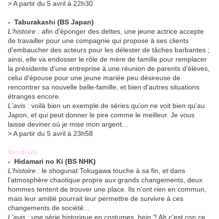
> A partir du 5 avril à 22h30
- Taburakashi
(BS Japan)
L'histoire :
afin d'éponger des dettes, une jeune actrice accepte
de travailler pour une compagnie qui propose à ses clients
d'embaucher des acteurs pour les délester de tâches barbantes ;
ainsi, elle va endosser le rôle de mère de famille pour remplacer
la présidente d'une entreprise à une réunion de parents d'élèves,
celui d'épouse pour une jeune mariée peu désireuse de
rencontrer sa nouvelle belle-famille, et bien d'autres situations
étranges encore.
L'avis :
voilà bien un exemple de séries qu'on ne voit bien qu'au
Japon, et qui peut donner le pire comme le meilleur. Je vous
laisse deviner où je mise mon argent...
> A partir du 5 avril à 23h58
Vendredi
- Hidamari no Ki
(BS NHK)
L'histoire :
le shogunat Tokugawa touche à sa fin, et dans
l'atmosphère chaotique propre aux grands changements, deux
hommes tentent de trouver une place. Ils n'ont rien en commun,
mais leur amitié pourrait leur permettre de survivre à ces
changements de société...
L'avis :
une série historique en costumes, hein ? Ah c'est con ce