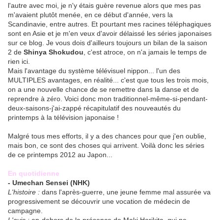
l'autre avec moi, je n'y étais guère revenue alors que mes pas
m'avaient plutôt menée, en ce début d'année, vers la
Scandinavie, entre autres. Et pourtant mes racines téléphagiques
sont en Asie et je m'en veux d'avoir délaissé les séries japonaises
sur ce blog. Je vous dois d'ailleurs toujours un bilan de la saison
2 de
Shinya Shokudou
, c'est atroce, on n'a jamais le temps de
rien ici.
Mais l'avantage du système télévisuel nippon... l'un des
MULTIPLES avantages, en réalité... c'est que tous les trois mois,
on a une nouvelle chance de se remettre dans la danse et de
reprendre à zéro. Voici donc mon traditionnel-même-si-pendant-
deux-saisons-j'ai-zappé récapitulatif des nouveautés du
printemps à la télévision japonaise !
Malgré tous mes efforts, il y a des chances pour que j'en oublie,
mais bon, ce sont des choses qui arrivent. Voilà donc les séries
de ce printemps 2012 au Japon...
En quotidienne
- Umechan Sensei (NHK)
L'histoire :
dans l'après-guerre, une jeune femme mal assurée va
progressivement se découvrir une vocation de médecin de
campagne.