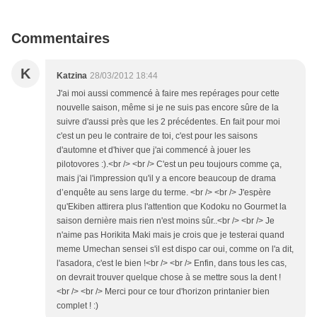
Commentaires
K
Katzina
28/03/2012 18:44
J'ai moi aussi commencé à faire mes repérages pour cette
nouvelle saison, même si je ne suis pas encore sûre de la
suivre d'aussi près que les 2 précédentes. En fait pour moi
c'est un peu le contraire de toi, c'est pour les saisons
d'automne et d'hiver que j'ai commencé à jouer les
pilotovores :).<br /> <br /> C'est un peu toujours comme ça,
mais j'ai l'impression qu'il y a encore beaucoup de drama
d’enquête au sens large du terme. <br /> <br /> J'espère
qu'Ekiben attirera plus l'attention que Kodoku no Gourmet la
saison dernière mais rien n'est moins sûr..<br /> <br /> Je
n'aime pas Horikita Maki mais je crois que je testerai quand
meme Umechan sensei s'il est dispo car oui, comme on l'a dit,
l'asadora, c'est le bien !<br /> <br /> Enfin, dans tous les cas,
on devrait trouver quelque chose à se mettre sous la dent !
<br /> <br /> Merci pour ce tour d'horizon printanier bien
complet ! :)