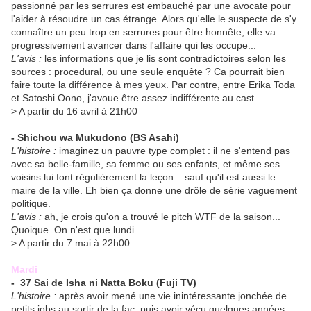
passionné par les serrures est embauché par une avocate pour
l'aider à résoudre un cas étrange. Alors qu'elle le suspecte de s'y
connaître un peu trop en serrures pour être honnête, elle va
progressivement avancer dans l'affaire qui les occupe...
L'avis :
les informations que je lis sont contradictoires selon les
sources : procedural, ou une seule enquête ? Ca pourrait bien
faire toute la différence à mes yeux. Par contre, entre Erika Toda
et Satoshi Oono, j'avoue être assez indifférente au cast.
> A partir du 16 avril à 21h00
-
Shichou wa Mukudono
(BS Asahi)
L'histoire :
imaginez un pauvre type complet : il ne s'entend pas
avec sa belle-famille, sa femme ou ses enfants, et même ses
voisins lui font régulièrement la leçon... sauf qu'il est aussi le
maire de la ville. Eh bien ça donne une drôle de série vaguement
politique.
L'avis :
ah, je crois qu'on a trouvé le pitch WTF de la saison...
Quoique. On n'est que lundi.
> A partir du 7 mai à 22h00
Mardi
-
37 Sai de Isha ni Natta Boku
(Fuji TV)
L'histoire :
après avoir mené une vie inintéressante jonchée de
petits jobs au sortir de la fac, puis avoir vécu quelques années