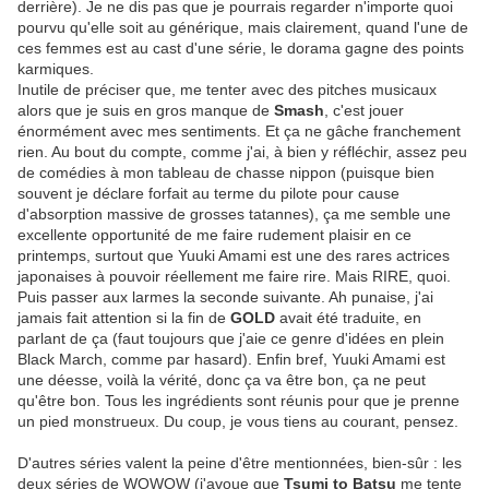
derrière). Je ne dis pas que je pourrais regarder n'importe quoi
pourvu qu'elle soit au générique, mais clairement, quand l'une de
ces femmes est au cast d'une série, le dorama gagne des points
karmiques.
Inutile de préciser que, me tenter avec des pitches musicaux
alors que je suis en gros manque de
Smash
, c'est jouer
énormément avec mes sentiments. Et ça ne gâche franchement
rien. Au bout du compte, comme j'ai, à bien y réfléchir, assez peu
de comédies à mon tableau de chasse nippon (puisque bien
souvent je déclare forfait au terme du pilote pour cause
d'absorption massive de grosses tatannes), ça me semble une
excellente opportunité de me faire rudement plaisir en ce
printemps, surtout que Yuuki Amami est une des rares actrices
japonaises à pouvoir réellement me faire rire. Mais RIRE, quoi.
Puis passer aux larmes la seconde suivante. Ah punaise, j'ai
jamais fait attention si la fin de
GOLD
avait été traduite, en
parlant de ça (faut toujours que j'aie ce genre d'idées en plein
Black March, comme par hasard). Enfin bref, Yuuki Amami est
une déesse, voilà la vérité, donc ça va être bon, ça ne peut
qu'être bon. Tous les ingrédients sont réunis pour que je prenne
un pied monstrueux. Du coup, je vous tiens au courant, pensez.
D'autres séries valent la peine d'être mentionnées, bien-sûr : les
deux séries de WOWOW (j'avoue que
Tsumi to Batsu
me tente