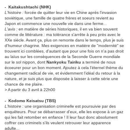
-
Kaitakushtachi
(NHK)
L'histoire :
forcée de quitter leur vie en Chine après l'invasion
soviétique, une famille de quatre frères et soeurs revient au
Japon et commence une nouvelle vie dans une ferme...
L'avis :
en matière de séries historiques, il en va bien souvent
comme de littérature : ma tolérance s'arrête à peu près avec le
XXe siècle. Avant ça, plus on remonte dans le temps, plus je suis
d'humeur chagrine. Mes exigences en matière de "modernité" se
trouvent ici comblées, d'autant que pour une fois on n'a pas droit
au laïus sur les conséquences de la Seconde Guerre mondiale
sur le sol nippon, dont
Nankyoku Tairiku
a terminé de nous
écoeurer pour un bon moment. Ajoutez à cela l'éternel thème du
changement radical de vie, et évidemment l'idéal du retour à la
nature, et je suis plus que disposée à laisser à cette série une
chance de me plaire.
> A partir du 3 avril à 22h00
-
Kodomo Keisatsu
(TBS)
L'histoire :
une organisation criminelle est poursuivie par des
enquêteurs. Pour se débarrasser d'eux, elle les expose à un gaz
qui les fait retomber en enfance ! Il leur faut donc absolument
coffrer ces criminels s'ils veulent retrouver leur apparence
adulte...