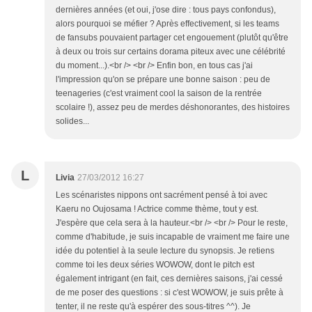
dernières années (et oui, j'ose dire : tous pays confondus),
alors pourquoi se méfier ? Après effectivement, si les teams
de fansubs pouvaient partager cet engouement (plutôt qu'être
à deux ou trois sur certains dorama piteux avec une célébrité
du moment...).<br /> <br /> Enfin bon, en tous cas j'ai
l'impression qu'on se prépare une bonne saison : peu de
teenageries (c'est vraiment cool la saison de la rentrée
scolaire !), assez peu de merdes déshonorantes, des histoires
solides...
L
Livia
27/03/2012 16:27
Les scénaristes nippons ont sacrément pensé à toi avec
Kaeru no Oujosama ! Actrice comme thème, tout y est.
J'espère que cela sera à la hauteur.<br /> <br /> Pour le reste,
comme d'habitude, je suis incapable de vraiment me faire une
idée du potentiel à la seule lecture du synopsis. Je retiens
comme toi les deux séries WOWOW, dont le pitch est
également intrigant (en fait, ces dernières saisons, j'ai cessé
de me poser des questions : si c'est WOWOW, je suis prête à
tenter, il ne reste qu'à espérer des sous-titres ^^). Je