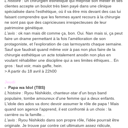
L'histoire :
un chirurgien esthétique qui méprise son métier et ses
clientes accepte un boulot très bien payé dans une clinique
spécialisée dans l'esthétique, où il va être mis devant des cas lui
faisant comprendre que les femmes ayant recours à la chirurgie
ne sont pas que des capricieuses irrespecteuses de leur
patrimoine génétique.
L'avis :
ok nan mais dit comme ça, bon. Oui. Nan mais si, ça peut
faire un drame permettant à la fois l'amélioration de son
protagoniste, et l'exploration de cas larmoyants chaque semaine.
Sauf que faudrait quand même voir à pas non plus faire de la
chirurgie esthétique un acte totalement anodin non plus en
voulant réhabiliter une discipline qui a ses limites éthiques... En
gros : faut voir, mais gaffe, hein.
> A partir du 18 avril à 22h00
Jeudi
- Papa wa Idol
(TBS)
L'histoire :
Ryou Nishikido, chanteur-star d'un boys band
populaire, tombe amoureux d'une femme qui a deux enfants.
L'idole des ados va donc devoir assumer le rôle de papa ! Mais
quand son agence l'apprend, il est confronté à un choix : la
carrière ou la famille...
L'avis :
Ryou Nishikido dans son propre rôle, l'idée pourrait être
originale. Je trouve par contre cet ultimatum assez ridicule,