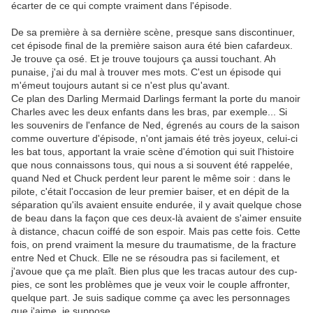
écarter de ce qui compte vraiment dans l'épisode.
De sa première à sa dernière scène, presque sans discontinuer,
cet épisode final de la première saison aura été bien cafardeux.
Je trouve ça osé. Et je trouve toujours ça aussi touchant. Ah
punaise, j'ai du mal à trouver mes mots. C'est un épisode qui
m'émeut toujours autant si ce n'est plus qu'avant.
Ce plan des Darling Mermaid Darlings fermant la porte du manoir
Charles avec les deux enfants dans les bras, par exemple... Si
les souvenirs de l'enfance de Ned, égrenés au cours de la saison
comme ouverture d'épisode, n'ont jamais été très joyeux, celui-ci
les bat tous, apportant la vraie scène d'émotion qui suit l'histoire
que nous connaissons tous, qui nous a si souvent été rappelée,
quand Ned et Chuck perdent leur parent le même soir : dans le
pilote, c'était l'occasion de leur premier baiser, et en dépit de la
séparation qu'ils avaient ensuite endurée, il y avait quelque chose
de beau dans la façon que ces deux-là avaient de s'aimer ensuite
à distance, chacun coiffé de son espoir. Mais pas cette fois. Cette
fois, on prend vraiment la mesure du traumatisme, de la fracture
entre Ned et Chuck. Elle ne se résoudra pas si facilement, et
j'avoue que ça me plaît. Bien plus que les tracas autour des cup-
pies, ce sont les problèmes que je veux voir le couple affronter,
quelque part. Je suis sadique comme ça avec les personnages
que j'aime, je suppose.