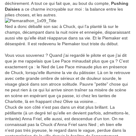
déchirement. A tout ce qui fait que, au bout du compte,
Pushing
Daisies
a ce charme incroyable sur moi : la balance entre les
jolies choses, et les autres.
Ned a donc déballé son sac à Chuck, qui l'a planté là sur le
champs, décampant dans la nuit noire et enneigée, disparaissant
aussi vite qu'elle était réapparue dans sa vie. Et le Piemaker est
désespéré. Il est redevenu le Piemaker tout triste du début.
Vous vous souvenez ? Quand j'ai regardé le pilote et que j'ai dit
que je me rappelais que Lee Pace minaudait plus que ça ? C'est
exactement ça : le Ned de Lee Pace minaude plus en présence
de Chuck, lorsqu'elle illumine la vie du pâtissier. Là on le retrouve
avec cette grande ombre de sérieux et de douleur sourde, le
visage glacé dans son atroce solitude. Pauvre "petite" chose qui
ne peut rien à ce qui lui arrive sinon traîner sa misère de scène
en scène en espérant que ça passe, ici chez les tantes de
Charlotte, là en frappant chez Olive sa voisine...
Chuck de son côté n'est pas dans un état plus brillant. La
pétillante (à un degré tel qu'elle en devient parfois, admettons-le,
irritante) Anna Friel, elle aussi, est descendue d'un ton. On ne
connaissait pas la Chuck d'Anna Friel sans Ned ; eh bien elle
n'est pas très joyeuse, le regard dans le vague, perdue dans la