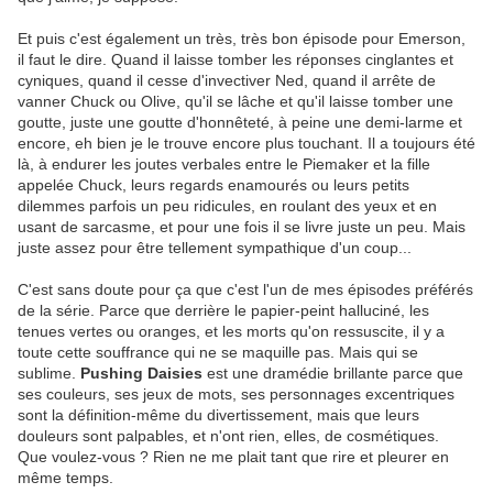
Et puis c'est également un très, très bon épisode pour Emerson,
il faut le dire. Quand il laisse tomber les réponses cinglantes et
cyniques, quand il cesse d'invectiver Ned, quand il arrête de
vanner Chuck ou Olive, qu'il se lâche et qu'il laisse tomber une
goutte, juste une goutte d'honnêteté, à peine une demi-larme et
encore, eh bien je le trouve encore plus touchant. Il a toujours été
là, à endurer les joutes verbales entre le Piemaker et la fille
appelée Chuck, leurs regards enamourés ou leurs petits
dilemmes parfois un peu ridicules, en roulant des yeux et en
usant de sarcasme, et pour une fois il se livre juste un peu. Mais
juste assez pour être tellement sympathique d'un coup...
C'est sans doute pour ça que c'est l'un de mes épisodes préférés
de la série. Parce que derrière le papier-peint halluciné, les
tenues vertes ou oranges, et les morts qu'on ressuscite, il y a
toute cette souffrance qui ne se maquille pas. Mais qui se
sublime.
Pushing Daisies
est une dramédie brillante parce que
ses couleurs, ses jeux de mots, ses personnages excentriques
sont la définition-même du divertissement, mais que leurs
douleurs sont palpables, et n'ont rien, elles, de cosmétiques.
Que voulez-vous ? Rien ne me plait tant que rire et pleurer en
même temps.