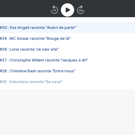
#30 : Eve Angeli raconte "Avant de partir"
#29 : MC Solaar raconte "Bouge de là"
28 : Lorie raconte "Je vais vite"
#27 : Christophe Willem raconte "Jacques a dit"
#26 : Chimène Badi raconte "Entre nous"
#25 : Indochine raconte "3e sexe"
#24 : Zaho raconte "C'est chelou"
#23 : Patrick Bruel raconte "Au café des délices"
#22 : Kyo raconte "Le chemin"
#21 : Nolwenn Leroy raconte "Cassé"