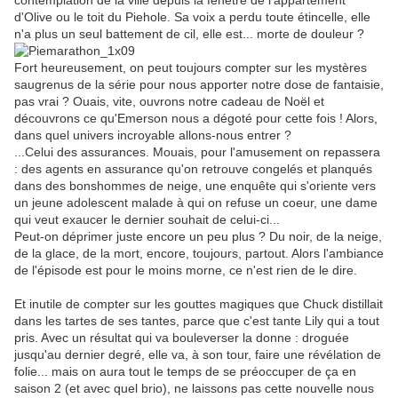
contemplation de la ville depuis la fenêtre de l'appartement
d'Olive ou le toit du Piehole. Sa voix a perdu toute étincelle, elle
n'a plus un seul battement de cil, elle est... morte de douleur ?
Fort heureusement, on peut toujours compter sur les mystères
saugrenus de la série pour nous apporter notre dose de fantaisie,
pas vrai ? Ouais, vite, ouvrons notre cadeau de Noël et
découvrons ce qu'Emerson nous a dégoté pour cette fois ! Alors,
dans quel univers incroyable allons-nous entrer ?
...Celui des assurances. Mouais, pour l'amusement on repassera
: des agents en assurance qu'on retrouve congelés et planqués
dans des bonshommes de neige, une enquête qui s'oriente vers
un jeune adolescent malade à qui on refuse un coeur, une dame
qui veut exaucer le dernier souhait de celui-ci...
Peut-on déprimer juste encore un peu plus ? Du noir, de la neige,
de la glace, de la mort, encore, toujours, partout. Alors l'ambiance
de l'épisode est pour le moins morne, ce n'est rien de le dire.
Et inutile de compter sur les gouttes magiques que Chuck distillait
dans les tartes de ses tantes, parce que c'est tante Lily qui a tout
pris. Avec un résultat qui va bouleverser la donne : droguée
jusqu'au dernier degré, elle va, à son tour, faire une révélation de
folie... mais on aura tout le temps de se préoccuper de ça en
saison 2 (et avec quel brio), ne laissons pas cette nouvelle nous