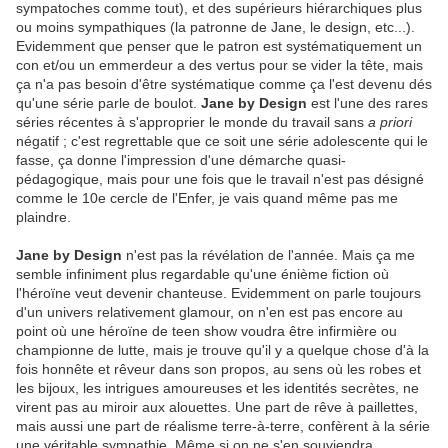
sympatoches comme tout), et des supérieurs hiérarchiques plus
ou moins sympathiques (la patronne de Jane, le design, etc...).
Evidemment que penser que le patron est systématiquement un
con et/ou un emmerdeur a des vertus pour se vider la tête, mais
ça n'a pas besoin d'être systématique comme ça l'est devenu dés
qu'une série parle de boulot.
Jane by Design
est l'une des rares
séries récentes à s'approprier le monde du travail sans
a priori
négatif ; c'est regrettable que ce soit une série adolescente qui le
fasse, ça donne l'impression d'une démarche quasi-
pédagogique, mais pour une fois que le travail n'est pas désigné
comme le 10e cercle de l'Enfer, je vais quand même pas me
plaindre.
Jane by Design
n'est pas la révélation de l'année. Mais ça me
semble infiniment plus regardable qu'une énième fiction où
l'héroïne veut devenir chanteuse. Evidemment on parle toujours
d'un univers relativement glamour, on n'en est pas encore au
point où une héroïne de teen show voudra être infirmière ou
championne de lutte, mais je trouve qu'il y a quelque chose d'à la
fois honnête et rêveur dans son propos, au sens où les robes et
les bijoux, les intrigues amoureuses et les identités secrètes, ne
virent pas au miroir aux alouettes. Une part de rêve à paillettes,
mais aussi une part de réalisme terre-à-terre, confèrent à la série
une véritable sympathie. Même si on ne s'en souviendra