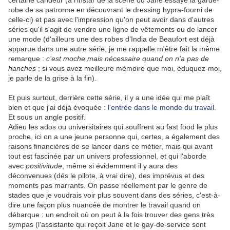
certaine candeur (à l'instar de la scène où Jane essaye la garde-
robe de sa patronne en découvrant le dressing hypra-fourni de
celle-ci) et pas avec l'impression qu'on peut avoir dans d'autres
séries qu'il s'agit de vendre une ligne de vêtements ou de lancer
une mode (d'ailleurs une des robes d'India de Beaufort est déjà
apparue dans une autre série, je me rappelle m'être fait la même
remarque :
c'est moche mais nécessaire quand on n'a pas de
hanches
; si vous avez meilleure mémoire que moi, éduquez-moi,
je parle de la grise à la fin).
Et puis surtout, derrière cette série, il y a une idée qui me plaît
bien et que j'ai déjà évoquée :
l'entrée dans le monde du travail
.
Et sous un angle positif.
Adieu les ados ou universitaires qui souffrent au fast food le plus
proche, ici on a une jeune personne qui, certes, a également des
raisons financières de se lancer dans ce métier, mais qui avant
tout est fascinée par un univers professionnel, et qui l'aborde
avec
positivitude
, même si évidemment il y aura des
déconvenues (dés le pilote, à vrai dire), des imprévus et des
moments pas marrants. On passe réellement par le genre de
stades que je voudrais voir plus souvent dans des séries, c'est-à-
dire une façon plus nuancée de montrer le travail quand on
débarque : un endroit où on peut à la fois trouver des gens très
sympas (l'assistante qui reçoit Jane et le gay-de-service sont