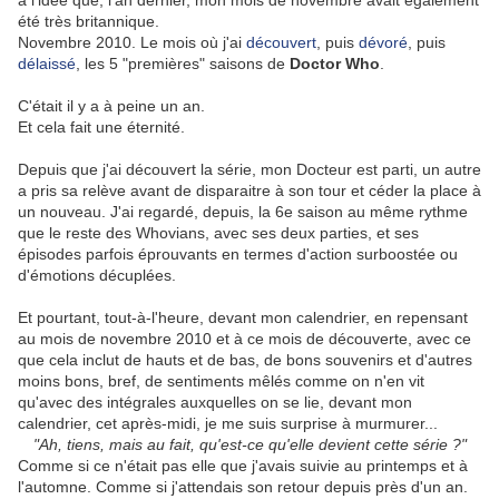
à l'idée que, l'an dernier, mon mois de novembre avait également
été très britannique.
Novembre 2010. Le mois où j'ai
découvert
, puis
dévoré
, puis
délaissé
, les 5 "premières" saisons de
Doctor Who
.
C'était il y a à peine un an.
Et cela fait une éternité.
Depuis que j'ai découvert la série, mon Docteur est parti, un autre
a pris sa relève avant de disparaitre à son tour et céder la place à
un nouveau. J'ai regardé, depuis, la 6e saison au même rythme
que le reste des Whovians, avec ses deux parties, et ses
épisodes parfois éprouvants en termes d'action surboostée ou
d'émotions décuplées.
Et pourtant, tout-à-l'heure, devant mon calendrier, en repensant
au mois de novembre 2010 et à ce mois de découverte, avec ce
que cela inclut de hauts et de bas, de bons souvenirs et d'autres
moins bons, bref, de sentiments mêlés comme on n'en vit
qu'avec des intégrales auxquelles on se lie, devant mon
calendrier, cet après-midi, je me suis surprise à murmurer...
"Ah, tiens, mais au fait, qu'est-ce qu'elle devient cette série ?"
Comme si ce n'était pas elle que j'avais suivie au printemps et à
l'automne. Comme si j'attendais son retour depuis près d'un an.