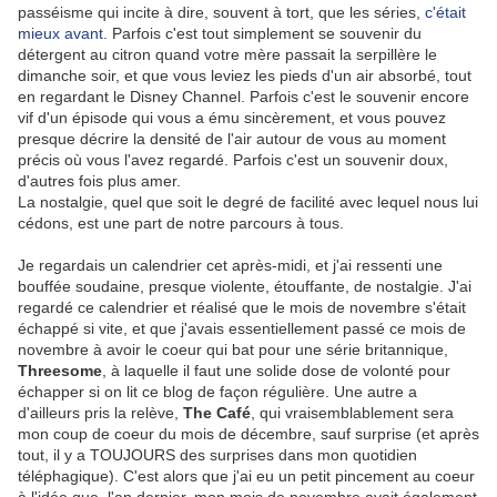
passéisme qui incite à dire, souvent à tort, que les séries,
c'était
mieux avant
. Parfois c'est tout simplement se souvenir du
détergent au citron quand votre mère passait la serpillère le
dimanche soir, et que vous leviez les pieds d'un air absorbé, tout
en regardant le Disney Channel. Parfois c'est le souvenir encore
vif d'un épisode qui vous a ému sincèrement, et vous pouvez
presque décrire la densité de l'air autour de vous au moment
précis où vous l'avez regardé. Parfois c'est un souvenir doux,
d'autres fois plus amer.
La nostalgie, quel que soit le degré de facilité avec lequel nous lui
cédons, est une part de notre parcours à tous.
Je regardais un calendrier cet après-midi, et j'ai ressenti une
bouffée soudaine, presque violente, étouffante, de nostalgie. J'ai
regardé ce calendrier et réalisé que le mois de novembre s'était
échappé si vite, et que j'avais essentiellement passé ce mois de
novembre à avoir le coeur qui bat pour une série britannique,
Threesome
, à laquelle il faut une solide dose de volonté pour
échapper si on lit ce blog de façon régulière. Une autre a
d'ailleurs pris la relève,
The Café
, qui vraisemblablement sera
mon coup de coeur du mois de décembre, sauf surprise (et après
tout, il y a TOUJOURS des surprises dans mon quotidien
téléphagique). C'est alors que j'ai eu un petit pincement au coeur