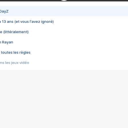
 DayZ
 a 13 ans (et vous l'avez ignoré)
e (littéralement)
im Rayan
 toutes les règles
s les jeux vidéo
us choquant de Rockstar ? - Le scandale BULLY
e plus moche de Steam
du RÊVE tourne au CAUCHEMAR
pendant 8 heures
it… à tort
umiliés par un jeu vidéo