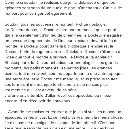
Comme si soudain je réalisais que je l'ai délaissée et que les
épisodes sont sans doute quelque part, n'attendant qu'un clic de
ma part pour corriger cet égarement.
Soudain tous les souvenirs remontent. Fichue nostalgie.
Le Docteur danse, le Docteur faire une promesse qui se perd
dans le crépitement d'un feu de cheminée, le Docteur enregistre
un message fragmentaire, le Docteur s'extasie devant la fin du
monde, le Docteur court dans la bibliothèque silencieuse, le
Docteur hurle de rage envers les Daleks, le Docteur s'illumine à
l'idée que tout le monde a survécu, le Docteur va applaudir
Shakespeare, le Docteur dit adieu sur une plage... Les grands
moments, les petits moments, les petites joies, les grandes
peines, tout me revient, comme appartenant à une autre époque,
une autre ère, et le Docteur me manque, sous presque toutes
ses formes, il me manque terriblement, et je ne sais plus
vraiment ce qu'il est advenu de sa série.
J'ai une envie terrible d'aller revoir ces épisodes, ou mieux
encore, d'en découvrir de nouveaux...
...Avant de me raviser et réaliser que je les ai vus, les nouveaux
épisodes. Je les ai vus. Et ce n'est plus vraiment la même chose.
Je n'ai pas de nostalgie. Je n'ai pas de lien affectif. C'est une
série que je regarde mais c'en est une autre. Il y a des bons