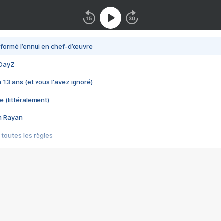
nsformé l’ennui en chef-d’œuvre
 DayZ
 a 13 ans (et vous l'avez ignoré)
e (littéralement)
im Rayan
 toutes les règles
s les jeux vidéo
us choquant de Rockstar ? - Le scandale BULLY
e plus moche de Steam
du RÊVE tourne au CAUCHEMAR