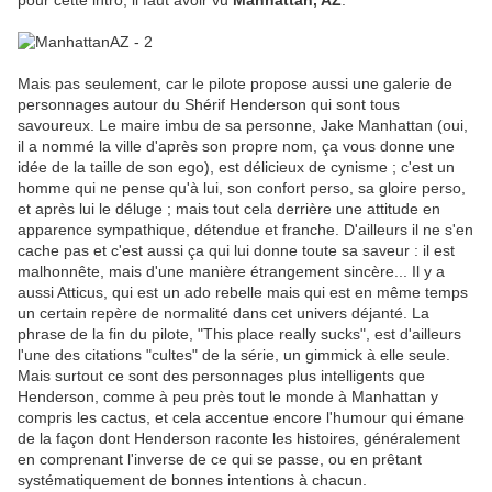
pour cette intro, il faut avoir vu
Manhattan, AZ
.
Mais pas seulement, car le pilote propose aussi une galerie de
personnages autour du Shérif Henderson qui sont tous
savoureux. Le maire imbu de sa personne, Jake Manhattan (oui,
il a nommé la ville d'après son propre nom, ça vous donne une
idée de la taille de son ego), est délicieux de cynisme ; c'est un
homme qui ne pense qu'à lui, son confort perso, sa gloire perso,
et après lui le déluge ; mais tout cela derrière une attitude en
apparence sympathique, détendue et franche. D'ailleurs il ne s'en
cache pas et c'est aussi ça qui lui donne toute sa saveur : il est
malhonnête, mais d'une manière étrangement sincère... Il y a
aussi Atticus, qui est un ado rebelle mais qui est en même temps
un certain repère de normalité dans cet univers déjanté. La
phrase de la fin du pilote, "This place really sucks", est d'ailleurs
l'une des citations "cultes" de la série, un gimmick à elle seule.
Mais surtout ce sont des personnages plus intelligents que
Henderson, comme à peu près tout le monde à Manhattan y
compris les cactus, et cela accentue encore l'humour qui émane
de la façon dont Henderson raconte les histoires, généralement
en comprenant l'inverse de ce qui se passe, ou en prêtant
systématiquement de bonnes intentions à chacun.