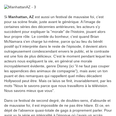
Si
Manhattan, AZ
est aussi un festival de mauvaise foi, c'est
pour sa scène finale, juste avant le générique. A l'image de
certaines séries des décennies antérieures, les acteurs s'y
succèdent pour expliquer la "morale" de l'histoire, jouant alors
leur propre rôle. Le comble du bonheur, c'est quand Brian
McNamara s'en charge lui-même, parce qu'au lieu du bénêt
positif qu'il interprète dans le reste de l'épisode, il devient alors
outrageusement condescendant envers le public, et le contraste
est une fois de plus délicieux. C'est le moment pendant lequel les
acteurs nous expliquent la vie, en général une morale
incroyablement évidente, genre Disney (ici "il ne faut pas couper
les appendices des animaux de compagnie"), mais avec un ton
puant et des remarques qui rappellent quel milieu décadent
Hollywood peut être. Mais ce laïus se finit, invariablement, par les
mots "Nous le savons parce que nous travaillons à la télévision.
Nous savons mieux que vous".
Dans ce festival de second degré, de doubles-sens, d'absurde et
de mauvaise foi, il est impossible de ne pas être hilare. Et ce, en
dépit de l'absence quasi-totale de gags à proprement parler. Pour
avoir vu la série en intégralité à l'époque où j'avais un accès