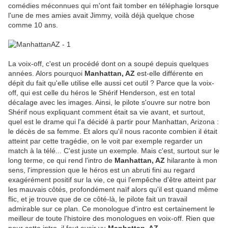
comédies méconnues qui m'ont fait tomber en téléphagie lorsque
l'une de mes amies avait Jimmy, voilà déjà quelque chose
comme 10 ans.
La voix-off, c'est un procédé dont on a soupé depuis quelques
années. Alors pourquoi
Manhattan, AZ
est-elle différente en
dépit du fait qu'elle utilise elle aussi cet outil ? Parce que la voix-
off, qui est celle du héros le Shérif Henderson, est en total
décalage avec les images. Ainsi, le pilote s'ouvre sur notre bon
Shérif nous expliquant comment était sa vie avant, et surtout,
quel est le drame qui l'a décidé à partir pour Manhattan, Arizona :
le décès de sa femme. Et alors qu'il nous raconte combien il était
atteint par cette tragédie, on le voit par exemple regarder un
match à la télé... C'est juste un exemple. Mais c'est, surtout sur le
long terme, ce qui rend l'intro de
Manhattan, AZ
hilarante à mon
sens, l'impression que le héros est un abruti fini au regard
exagérément positif sur la vie, ce qui l'empêche d'être atteint par
les mauvais côtés, profondément naïf alors qu'il est quand même
flic, et je trouve que de ce côté-là, le pilote fait un travail
admirable sur ce plan. Ce monologue d'intro est certainement le
meilleur de toute l'histoire des monologues en voix-off. Rien que