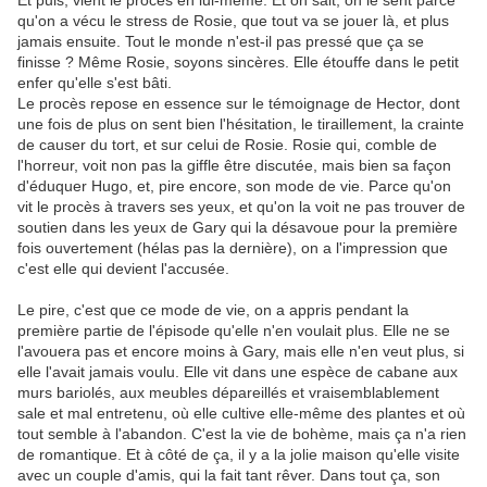
Et puis, vient le procès en lui-même. Et on sait, on le sent parce
qu'on a vécu le stress de Rosie, que tout va se jouer là, et plus
jamais ensuite. Tout le monde n'est-il pas pressé que ça se
finisse ? Même Rosie, soyons sincères. Elle étouffe dans le petit
enfer qu'elle s'est bâti.
Le procès repose en essence sur le témoignage de Hector, dont
une fois de plus on sent bien l'hésitation, le tiraillement, la crainte
de causer du tort, et sur celui de Rosie. Rosie qui, comble de
l'horreur, voit non pas la giffle être discutée, mais bien sa façon
d'éduquer Hugo, et, pire encore, son mode de vie. Parce qu'on
vit le procès à travers ses yeux, et qu'on la voit ne pas trouver de
soutien dans les yeux de Gary qui la désavoue pour la première
fois ouvertement (hélas pas la dernière), on a l'impression que
c'est elle qui devient l'accusée.
Le pire, c'est que ce mode de vie, on a appris pendant la
première partie de l'épisode qu'elle n'en voulait plus. Elle ne se
l'avouera pas et encore moins à Gary, mais elle n'en veut plus, si
elle l'avait jamais voulu. Elle vit dans une espèce de cabane aux
murs bariolés, aux meubles dépareillés et vraisemblablement
sale et mal entretenu, où elle cultive elle-même des plantes et où
tout semble à l'abandon. C'est la vie de bohème, mais ça n'a rien
de romantique. Et à côté de ça, il y a la jolie maison qu'elle visite
avec un couple d'amis, qui la fait tant rêver. Dans tout ça, son