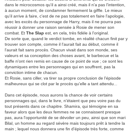
dans le microcosmos qu'il a ainsi créé, mais il n'a pas l'intention,
à aucun moment, de condamner fermement la giffle. Le mieux
qu'il arrive à faire, c'est de ne pas totalement en faire l'apologie,
avec les excès du personnage de Harry, mais il ne pourra pas
réussir à donner une raison sensée à Rosie de mener son
combat. Et
The Slap
est, en cela, très fidèle à l'original.
De sorte que, quand le verdict tombe, en réalité chacun finit par y
trouver son compte, comme il l'aurait fait au début, comme il
l'aurait fait sans procès. Chacun vivait dans son monde, ses
valeurs et sa conception des choses avant, le barbecue et la
baffe n'ont rien remis en cause de ce point de vue ; ce sont les
dynamiques entre les personnages qui en souffrent, pas la
conviction intime de chacun.
Et Rosie, sans ciller, va tirer sa propre conclusion de l'épisode
malheureux qui se clot par le procès qu'elle a tant attendu...
Dans cet épisode, nous aurons la chance de voir certains
personnages qui, dans le livre, n'étaient que peu voire pas du
tout présents dans ce chapitre. Shamira, qui témoigne en sa
faveur alors que les deux femmes ne se connaissent presque
pas, aura l'opportunité de se dévoiler un peu, ainsi que son mari
Bilal, un homme au regard sévère mais toujours prêt à tendre la
main ; lequel nous donnera une fin d'épisode très forte, comme