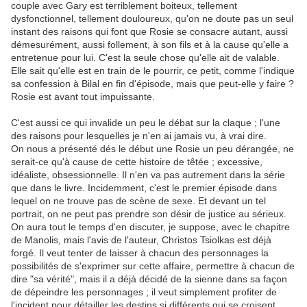
couple avec Gary est terriblement boiteux, tellement
dysfonctionnel, tellement douloureux, qu'on ne doute pas un seul
instant des raisons qui font que Rosie se consacre autant, aussi
démesurément, aussi follement, à son fils et à la cause qu'elle a
entretenue pour lui. C'est la seule chose qu'elle ait de valable.
Elle sait qu'elle est en train de le pourrir, ce petit, comme l'indique
sa confession à Bilal en fin d'épisode, mais que peut-elle y faire ?
Rosie est avant tout impuissante.
C'est aussi ce qui invalide un peu le débat sur la claque ; l'une
des raisons pour lesquelles je n'en ai jamais vu, à vrai dire.
On nous a présenté dés le début une Rosie un peu dérangée, ne
serait-ce qu'à cause de cette histoire de têtée ; excessive,
idéaliste, obsessionnelle. Il n'en va pas autrement dans la série
que dans le livre. Incidemment, c'est le premier épisode dans
lequel on ne trouve pas de scène de sexe. Et devant un tel
portrait, on ne peut pas prendre son désir de justice au sérieux.
On aura tout le temps d'en discuter, je suppose, avec le chapitre
de Manolis, mais l'avis de l'auteur, Christos Tsiolkas est déjà
forgé. Il veut tenter de laisser à chacun des personnages la
possibilités de s'exprimer sur cette affaire, permettre à chacun de
dire "sa vérité", mais il a déjà décidé de la sienne dans sa façon
de dépeindre les personnages ; il veut simplement profiter de
l'incident pour détailler les destins si différents qui se croisent