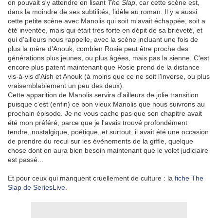
on pouvait s'y attendre en lisant
The Slap
, car cette scène est,
dans la moindre de ses subtilités, fidèle au roman. Il y a aussi
cette petite scène avec Manolis qui soit m'avait échappée, soit a
été inventée, mais qui était très forte en dépit de sa brièveté, et
qui d'ailleurs nous rappelle, avec la scène incluant une fois de
plus la mère d'Anouk, combien Rosie peut être proche des
générations plus jeunes, ou plus âgées, mais pas la sienne. C'est
encore plus patent maintenant que Rosie prend de la distance
vis-à-vis d'Aish et Anouk (à moins que ce ne soit l'inverse, ou plus
vraisemblablement un peu des deux).
Cette apparition de Manolis servira d'ailleurs de jolie transition
puisque c'est (enfin) ce bon vieux Manolis que nous suivrons au
prochain épisode. Je ne vous cache pas que son chapitre avait
été mon préféré, parce que je l'avais trouvé profondément
tendre, nostalgique, poétique, et surtout, il avait été une occasion
de prendre du recul sur les évènements de la giffle, quelque
chose dont on aura bien besoin maintenant que le volet judiciaire
est passé...
Et pour ceux qui manquent cruellement de culture : la
fiche The
Slap de SeriesLive
.