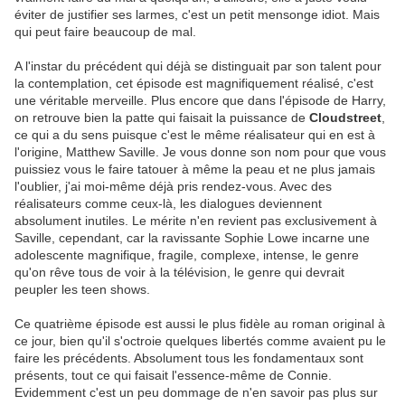
éviter de justifier ses larmes, c'est un petit mensonge idiot. Mais
qui peut faire beaucoup de mal.
A l'instar du précédent qui déjà se distinguait par son talent pour
la contemplation, cet épisode est magnifiquement réalisé, c'est
une véritable merveille. Plus encore que dans l'épisode de Harry,
on retrouve bien la patte qui faisait la puissance de
Cloudstreet
,
ce qui a du sens puisque c'est le même réalisateur qui en est à
l'origine, Matthew Saville. Je vous donne son nom pour que vous
puissiez vous le faire tatouer à même la peau et ne plus jamais
l'oublier, j'ai moi-même déjà pris rendez-vous. Avec des
réalisateurs comme ceux-là, les dialogues deviennent
absolument inutiles. Le mérite n'en revient pas exclusivement à
Saville, cependant, car la ravissante Sophie Lowe incarne une
adolescente magnifique, fragile, complexe, intense, le genre
qu'on rêve tous de voir à la télévision, le genre qui devrait
peupler les teen shows.
Ce quatrième épisode est aussi le plus fidèle au roman original à
ce jour, bien qu'il s'octroie quelques libertés comme avaient pu le
faire les précédents. Absolument tous les fondamentaux sont
présents, tout ce qui faisait l'essence-même de Connie.
Evidemment c'est un peu dommage de n'en savoir pas plus sur