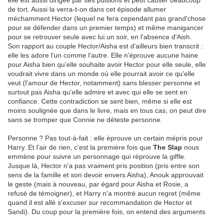
elle est aussi dirigée par ses pulsions et peut causer beaucoup
de tort. Aussi la verra-t-on dans cet épisode allumer
méchamment Hector (lequel ne fera cependant pas grand'chose
pour se défender dans un premier temps) et même manigancer
pour se retrouver seule avec lui un soir, en l'absence d'Aish.
Son rapport au couple Hector/Aisha est d'ailleurs bien transcrit :
elle les adore l'un comme l'autre. Elle n'éprouve aucune haine
pour Aisha bien qu'elle souhaite avoir Hector pour elle seule, elle
voudrait vivre dans un monde où elle pourrait avoir ce qu'elle
veut (l'amour de Hector, notamment) sans blesser personne et
surtout pas Aisha qu'elle admire et avec qui elle se sent en
confiance. Cette contradiction se sent bien, même si elle est
moins soulignée que dans le livre, mais en tous cas, on peut dire
sans se tromper que Connie ne déteste personne.
Personne ? Pas tout-à-fait : elle éprouve un certain mépris pour
Harry. Et l'air de rien, c'est la première fois que
The Slap
nous
emmène pour suivre un personnage qui réprouve la giffle.
Jusque là, Hector n'a pas vraiment pris position (pris entre son
sens de la famille et son devoir envers Aisha), Anouk approuvait
le geste (mais à nouveau, par égard pour Aisha et Rosie, a
refusé de témoigner), et Harry n'a montré aucun regret (même
quand il est allé s'excuser sur recommandation de Hector et
Sandi). Du coup pour la première fois, on entend des arguments