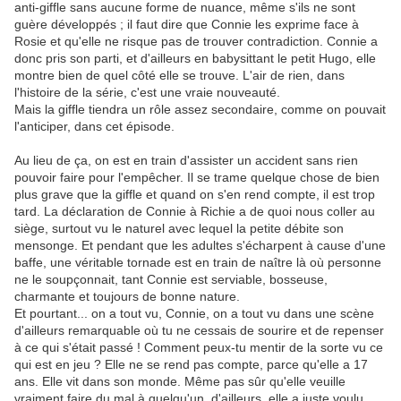
anti-giffle sans aucune forme de nuance, même s'ils ne sont
guère développés ; il faut dire que Connie les exprime face à
Rosie et qu'elle ne risque pas de trouver contradiction. Connie a
donc pris son parti, et d'ailleurs en babysittant le petit Hugo, elle
montre bien de quel côté elle se trouve. L'air de rien, dans
l'histoire de la série, c'est une vraie nouveauté.
Mais la giffle tiendra un rôle assez secondaire, comme on pouvait
l'anticiper, dans cet épisode.
Au lieu de ça, on est en train d'assister un accident sans rien
pouvoir faire pour l'empêcher. Il se trame quelque chose de bien
plus grave que la giffle et quand on s'en rend compte, il est trop
tard. La déclaration de Connie à Richie a de quoi nous coller au
siège, surtout vu le naturel avec lequel la petite débite son
mensonge. Et pendant que les adultes s'écharpent à cause d'une
baffe, une véritable tornade est en train de naître là où personne
ne le soupçonnait, tant Connie est serviable, bosseuse,
charmante et toujours de bonne nature.
Et pourtant... on a tout vu, Connie, on a tout vu dans une scène
d'ailleurs remarquable où tu ne cessais de sourire et de repenser
à ce qui s'était passé ! Comment peux-tu mentir de la sorte vu ce
qui est en jeu ? Elle ne se rend pas compte, parce qu'elle a 17
ans. Elle vit dans son monde. Même pas sûr qu'elle veuille
vraiment faire du mal à quelqu'un, d'ailleurs, elle a juste voulu