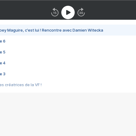
bey Maguire, c'est lui ! Rencontre avec Damien Witecka
e 6
e 5
e 4
e 3
s créatrices de la VF !
e 2
e 1
e Mektoub My Love arrive enfin ! Rencontre avec Shaïn Boumedine et Sal
i : après Toni en famille