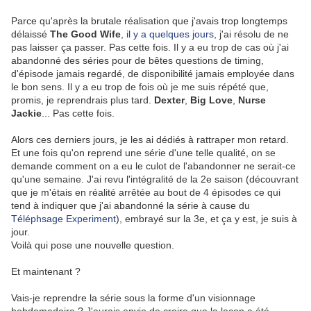
Parce qu'après la brutale réalisation que j'avais trop longtemps
délaissé
The Good Wife
,
il y a quelques jours
, j'ai résolu de ne
pas laisser ça passer. Pas cette fois. Il y a eu trop de cas où j'ai
abandonné des séries pour de bêtes questions de timing,
d'épisode jamais regardé, de disponibilité jamais employée dans
le bon sens. Il y a eu trop de fois où je me suis répété que,
promis, je reprendrais plus tard.
Dexter
,
Big Love
,
Nurse
Jackie
... Pas cette fois.
Alors ces derniers jours, je les ai dédiés à rattraper mon retard.
Et une fois qu'on reprend une série d'une telle qualité, on se
demande comment on a eu le culot de l'abandonner ne serait-ce
qu'une semaine. J'ai revu l'intégralité de la 2e saison (découvrant
que je m'étais en réalité arrêtée au bout de 4 épisodes ce qui
tend à indiquer que j'ai abandonné la série à cause du
Téléphsage Experiment
), embrayé sur la 3e, et ça y est, je suis à
jour.
Voilà qui pose une nouvelle question.
Et maintenant ?
Vais-je reprendre la série sous la forme d'un visionnage