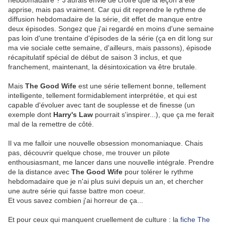
hebdomadaire ? J'aurais envie de croire que la leçon a été
apprise, mais pas vraiment. Car qui dit reprendre le rythme de
diffusion hebdomadaire de la série, dit effet de manque entre
deux épisodes. Songez que j'ai regardé en moins d'une semaine
pas loin d'une trentaine d'épisodes de la série (ça en dit long sur
ma vie sociale cette semaine, d'ailleurs, mais passons), épisode
récapitulatif spécial de début de saison 3 inclus, et que
franchement, maintenant, la désintoxication va être brutale.
Mais
The Good Wife
est une série tellement bonne, tellement
intelligente, tellement formidablement interprétée, et qui est
capable d'évoluer avec tant de souplesse et de finesse (un
exemple dont
Harry's Law
pourrait s'inspirer...), que ça me ferait
mal de la remettre de côté.
Il va me falloir une nouvelle obsession monomaniaque. Chais
pas, découvrir quelque chose, me trouver un pilote
enthousiasmant, me lancer dans une nouvelle intégrale. Prendre
de la distance avec
The Good Wife
pour tolérer le rythme
hebdomadaire que je n'ai plus suivi depuis un an, et chercher
une autre série qui fasse battre mon coeur.
Et vous savez combien j'ai horreur de ça...
Et pour ceux qui manquent cruellement de culture : la
fiche The