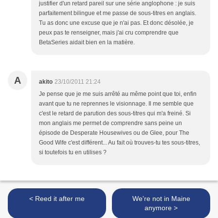
justifier d'un retard pareil sur une série anglophone : je suis
parfaitement bilingue et me passe de sous-titres en anglais.
Tu as donc une excuse que je n'ai pas. Et donc désolée, je
peux pas te renseigner, mais j'ai cru comprendre que
BetaSeries aidait bien en la matière.
A
akito
23/10/2011 21:24
Je pense que je me suis arrêté au même point que toi, enfin
avant que tu ne reprennes le visionnage. Il me semble que
c'est le retard de parution des sous-titres qui m'a freiné. Si
mon anglais me permet de comprendre sans peine un
épisode de Desperate Housewives ou de Glee, pour The
Good Wife c'est différent... Au fait où trouves-tu tes sous-titres,
si toutefois tu en utilises ?
< Reed it after me
We're not in Maine
anymore >