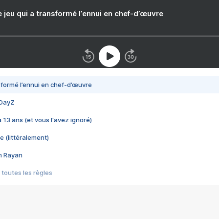
e jeu qui a transformé l’ennui en chef-d’œuvre
nsformé l’ennui en chef-d’œuvre
 DayZ
 a 13 ans (et vous l'avez ignoré)
e (littéralement)
im Rayan
 toutes les règles
s les jeux vidéo
us choquant de Rockstar ? - Le scandale BULLY