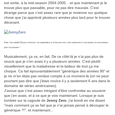
est sortie, à la mid-season 2004-2005... et que maintenant je le
trouve plus que passable, pour ne pas dire mauvais. C'est
étrange parce que c'est assez rare que je revienne sur quelque
chose que j'ai apprécié plusieurs années plus tard pour le trouver
décevant.
Note : lien valable 30 jours minimum. Je reuploaderai si le lien est mort, mais seulement si vous postez un commentaire
pour me prévenir !
Musicalement, ça va, en fait. De ce côté-là je n'ai pas plus de
soucis que je n'en avais il y a plusieurs années. C'est plutôt
visuellement que la maladresse et la laideur de tout ça me
choque. Ca fait épouvantablement "générique des années 90" et
je ne m'en étais pas rendue compte à ce moment-là (on ne peut
pourtant pas dire que j'étais novice il y a seulement 6 ans dans le
domaine de séries américaines).
J'avoue que c'est assez intrigant d'être confrontée au souvenir
que j'en avais, et à ce que je vois maintenant. Lorsque je suis
tombée sur la cagoule de
Jonny Zero
, j'ai bondi en me disant
"mais comment ça se fait que je n'ai jamais pensé à découper le
générique ?!", et maintenant...