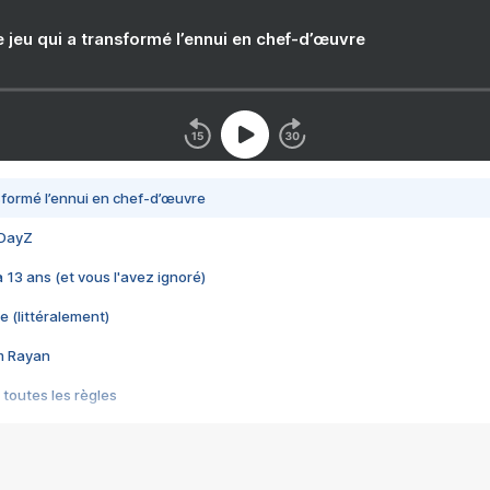
e jeu qui a transformé l’ennui en chef-d’œuvre
nsformé l’ennui en chef-d’œuvre
 DayZ
 a 13 ans (et vous l'avez ignoré)
e (littéralement)
im Rayan
 toutes les règles
s les jeux vidéo
us choquant de Rockstar ? - Le scandale BULLY