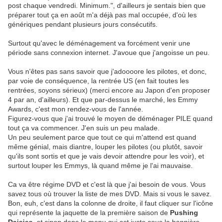
post chaque vendredi. Minimum.", d'ailleurs je sentais bien que
préparer tout ça en août m'a déjà pas mal occupée, d'où les
génériques pendant plusieurs jours consécutifs.
Surtout qu'avec le déménagement va forcément venir une
période sans connexion internet. J'avoue que j'angoisse un peu.
Vous n'êtes pas sans savoir que j'adoooore les pilotes, et donc,
par voie de conséquence, la rentrée US (en fait toutes les
rentrées, soyons sérieux) (merci encore au Japon d'en proposer
4 par an, d'ailleurs). Et que par-dessus le marché, les Emmy
Awards, c'est mon rendez-vous de l'année.
Figurez-vous que j'ai trouvé le moyen de déménager PILE quand
tout ça va commencer. J'en suis un peu malade.
Un peu seulement parce que tout ce qui m'attend est quand
même génial, mais diantre, louper les pilotes (ou plutôt, savoir
qu'ils sont sortis et que je vais devoir attendre pour les voir), et
surtout louper les Emmys, là quand même je l'ai mauvaise.
Ca va être régime DVD et c'est là que j'ai besoin de vous. Vous
savez tous où trouver la liste de mes DVD. Mais si vous le savez.
Bon, euh, c'est dans la colonne de droite, il faut cliquer sur l'icône
qui représente la jaquette de la première saison de
Pushing