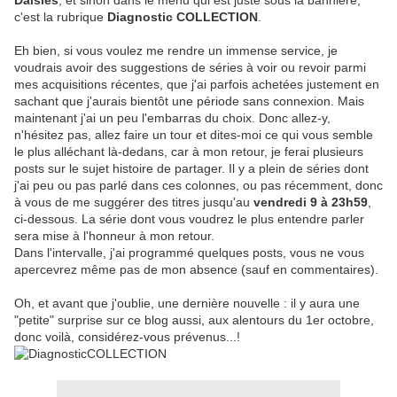
Daisies
, et sinon dans le menu qui est juste sous la bannière,
c'est la rubrique
Diagnostic COLLECTION
.
Eh bien, si vous voulez me rendre un immense service, je
voudrais avoir des suggestions de séries à voir ou revoir parmi
mes acquisitions récentes, que j'ai parfois achetées justement en
sachant que j'aurais bientôt une période sans connexion. Mais
maintenant j'ai un peu l'embarras du choix. Donc allez-y,
n'hésitez pas, allez faire un tour et dites-moi ce qui vous semble
le plus alléchant là-dedans, car à mon retour, je ferai plusieurs
posts sur le sujet histoire de partager. Il y a plein de séries dont
j'ai peu ou pas parlé dans ces colonnes, ou pas récemment, donc
à vous de me suggérer des titres jusqu'au
vendredi 9 à 23h59
,
ci-dessous. La série dont vous voudrez le plus entendre parler
sera mise à l'honneur à mon retour.
Dans l'intervalle, j'ai programmé quelques posts, vous ne vous
apercevrez même pas de mon absence (sauf en commentaires).
Oh, et avant que j'oublie, une dernière nouvelle : il y aura une
"petite" surprise sur ce blog aussi, aux alentours du 1er octobre,
donc voilà, considérez-vous prévenus...!