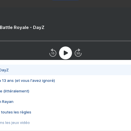
 Battle Royale - DayZ
 DayZ
 a 13 ans (et vous l'avez ignoré)
e (littéralement)
im Rayan
 toutes les règles
s les jeux vidéo