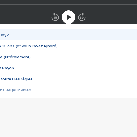
 DayZ
 a 13 ans (et vous l'avez ignoré)
e (littéralement)
im Rayan
 toutes les règles
s les jeux vidéo
us choquant de Rockstar ? - Le scandale BULLY
e plus moche de Steam
du RÊVE tourne au CAUCHEMAR
pendant 8 heures