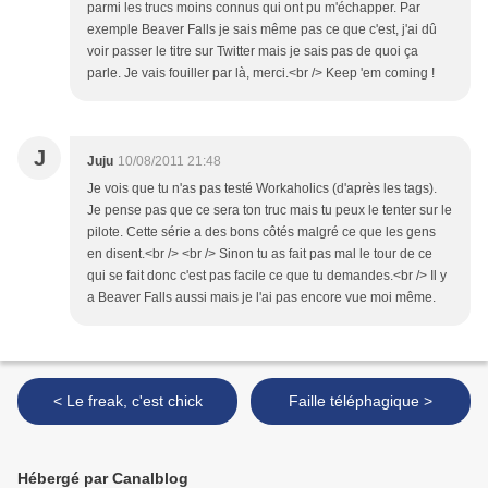
parmi les trucs moins connus qui ont pu m'échapper. Par
exemple Beaver Falls je sais même pas ce que c'est, j'ai dû
voir passer le titre sur Twitter mais je sais pas de quoi ça
parle. Je vais fouiller par là, merci.<br /> Keep 'em coming !
J
Juju
10/08/2011 21:48
Je vois que tu n'as pas testé Workaholics (d'après les tags).
Je pense pas que ce sera ton truc mais tu peux le tenter sur le
pilote. Cette série a des bons côtés malgré ce que les gens
en disent.<br /> <br /> Sinon tu as fait pas mal le tour de ce
qui se fait donc c'est pas facile ce que tu demandes.<br /> Il y
a Beaver Falls aussi mais je l'ai pas encore vue moi même.
< Le freak, c'est chick
Faille téléphagique >
Hébergé par Canalblog