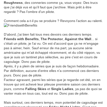
Roughness
, des conneries comme ça, vous voyez. Des trucs
que j'ai déjà vus et qu'il faut que j'archive. Mais prêt à être
regardé ? Pas l'ombre d'un pilote.
Comment cela a-t-il pu se produire ? Revoyons l'action au ralenti.
D'abord, j'ai bien fait tous mes devoirs ces derniers temps.
Friends with Benefits
,
The Protector
,
Against the Wall
... si
c'était un pilote, je l'ai vu. On est d'accord que ça ne m'engage
pas à aimer, hein. Sauf erreur de ma part, ya aucune série
américaine qui m'ait échappé récemment, et du côté nippon, vu
que je suis un tantinet plus sélective, au pire c'est en cours de
cagoulage. Donc pas de pilote.
Après, il y a plein de séries que je suis de façon hebdomadaire.
Par définition, aucune d'entre elles n'a commencé ces derniers
jours. Donc pas de pilote.
Facteur agravant, parmi les séries que je regarde cet été, on en
trouve qui ont achevé leur piteuse première saison ces derniers
jours, comme
Falling Skies
et
Single Ladies
, ya pas de quoi se
vanter mais en tous cas, tout est vu. Donc pas de pilote.
Mais surtout, ces derniers temps, mon potentiel de cagoulage est