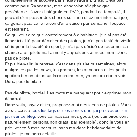
complètement phagocyté par
Friday Night Lights
. C'est pas
comme pour
Roseanne
, mon obsession téléphagique
précédente : j'avais l'intégrale en DVD, pendant ce temps-là, il
pouvait s'en passer des choses sur mon chez moi informatique,
ça gênait pas. Là, à raison d'une saison par semaine, l'espace
est restreint.
Ce qui veut dire que contrairement à d'habitude, je n'ai pas été
flaner ici et là pour dénicher des pilotes, je n'ai pas testé de vieille
série pour la beauté du sport, je n'ai pas décidé de redonner sa
chance à un pilote mal-aimé il y a quelques années, non. Donc
pas de pilote.
Et pis bien-sûr, la rentrée, c'est dans plusieurs semaines, alors
malgré ce que les news, les promos, les annonces et les petits
spoilers tentent de nous faire croire, non, ya encore rien à voir.
Donc pas de pilote.
Pas de pilote, bordel. Les mots me manquent pour exprimer mon
désarroi.
Donc voilà, soyez chics, proposez-moi des idées de pilotes. Vous
avez accès à
tous les tags sur les séries que j'ai pu évoquer un
jour sur ce blog
, vous connaissez mes goûts (les vampires sont
naturellement persona non grata, par exemple), donc je vous en
prie, venez à mon secours, sans ma dose hebdomadaire de
pilotes, je me sens défaillir...