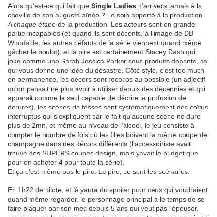
Alors qu'est-ce qui fait que
Single Ladies
n'arrivera jamais à la
cheville de son auguste aînée ? Le soin apporté à la production.
A chaque étape
de la production. Les acteurs sont en grande
partie incapables (et quand ils sont décents, à l'image de DB
Woodside, les autres défauts de la série viennent quand même
gâcher le boulot), et la pire est certainement Stacey Dash qui
joue comme une Sarah Jessica Parker sous produits dopants, ce
qui vous donne une idée du désastre. Côté style, c'est too much
en permanence, les décors sont rococos au possible (un adjectif
qu'on pensait ne plus avoir à utiliser depuis des décennies et qui
apparait comme le seul capable de décrire la profusion de
dorures), les scènes de fesses sont systématiquement des coïtus
interruptus qui s'expliquent par le fait qu'aucune scène ne dure
plus de 2mn, et même au niveau de l'alcool, le jeu consiste à
compter le nombre de fois où les filles boivent la même coupe de
champagne dans des décors différents (l'accessoiriste avait
trouvé des SUPERS coupes design, mais yavait le budget que
pour en acheter 4 pour toute la série).
Et ça c'est même pas le pire. Le pire, ce sont les scénarios.
En 1h22 de pilote, et là yaura du spoiler pour ceux qui voudraient
quand même regarder, le personnage principal a le temps de se
faire plaquer par son mec depuis 5 ans qui veut pas l'épouser,