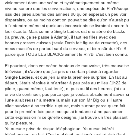
violemment dans une scène et systématiquement au même
niveau sonore que les conversations, une espèce de R'n'B/soupe
issu des pires albums des années 90 qu'on espérait un peu voir
disparaitre, ou au moins dont on pouvait se dire qu'on n'aurait pu
à l'entendre même si quelques inconscients se livraient encore à
leur écoute. Mais comme Single Ladies est une série de blacks
(la preuve, ça se passe à Atlanta), il faut les filles avec des
bonnes grosses cuisses (seule Dash fait figure de crevette), des
mecs musclés de partout sauf du cerveau, et bien-sûr dur R'n'B
parce que TOUS LES BLACKS aiment le R'n'B, c'est bien connu.
Et pourtant, dans cet océan honteux de mauvaise, très mauvaise
télévision, il s'avère que j'ai pris un certain plaisir à regarder
Single Ladies
, et que j'en ai été la première surprise. En fait au
départ, j'étais résolue à m'arrêter à peu près au milieu (1h22 de
pilote, quand même, faut tenir), et puis au fil des heures, j'ai eu
envie de continuer, pas parce que je voulais absolument savoir si
l'une allait réussir à mettre la main sur son Mr Big ou si l'autre
allait survivre à sa terrible rupture, mais surtout parce qu'en fait,
pour la première fois pour moi qui ai tendance à ne pas aimer
cette expression ni ce qu'elle désigne, j'ai trouvé un très plaisant
guilty pleasure.
Ya aucune prise de risque téléphagique. Ya aucun intérêt
téléphagique, en fait. C'est mal écrit, mal joué, mal réalisé (faut