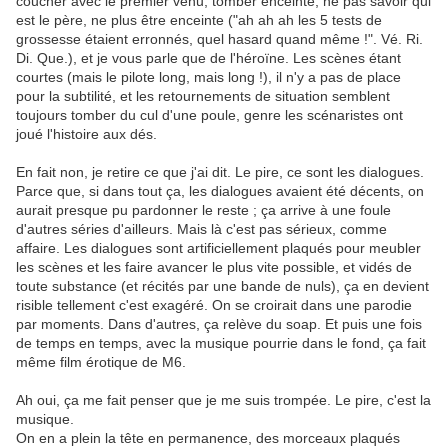
coucher avec le premier venu, tomber enceinte, ne pas savoir qui
est le père, ne plus être enceinte ("ah ah ah les 5 tests de
grossesse étaient erronnés, quel hasard quand même !". Vé. Ri.
Di. Que.), et je vous parle que de l'héroïne. Les scènes étant
courtes (mais le pilote long, mais long !), il n'y a pas de place
pour la subtilité, et les retournements de situation semblent
toujours tomber du cul d'une poule, genre les scénaristes ont
joué l'histoire aux dés.
En fait non, je retire ce que j'ai dit. Le pire, ce sont les dialogues.
Parce que, si dans tout ça, les dialogues avaient été décents, on
aurait presque pu pardonner le reste ; ça arrive à une foule
d'autres séries d'ailleurs. Mais là c'est pas sérieux, comme
affaire. Les dialogues sont artificiellement plaqués pour meubler
les scènes et les faire avancer le plus vite possible, et vidés de
toute substance (et récités par une bande de nuls), ça en devient
risible tellement c'est exagéré. On se croirait dans une parodie
par moments. Dans d'autres, ça relève du soap. Et puis une fois
de temps en temps, avec la musique pourrie dans le fond, ça fait
même film érotique de M6.
Ah oui, ça me fait penser que je me suis trompée. Le pire, c'est la
musique.
On en a plein la tête en permanence, des morceaux plaqués