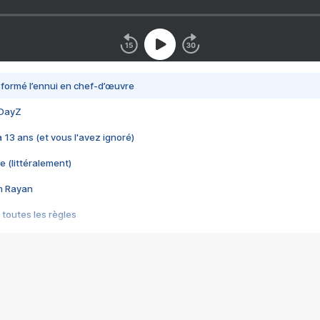
nsformé l’ennui en chef-d’œuvre
 DayZ
 a 13 ans (et vous l'avez ignoré)
e (littéralement)
im Rayan
 toutes les règles
s les jeux vidéo
us choquant de Rockstar ? - Le scandale BULLY
e plus moche de Steam
du RÊVE tourne au CAUCHEMAR