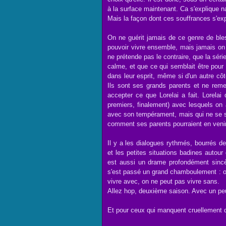
à la surface maintenant. Ca s'explique n
Mais la façon dont ces souffrances s'exp
On ne guérit jamais de ce genre de ble
pouvoir vivre ensemble, mais jamais on 
ne prétende pas le contraire, que la sé
calme, et que ce qui semblait être pour
dans leur esprit, même si d'un autre côté
Ils sont ses grands parents et ne reme
accepter ce que Lorelai a fait. Lorelai 
premiers, finalement) avec lesquels on 
avec son tempérament, mais qui ne se so
comment ses parents pourraient en venir à
Il y a les dialogues rythmés, bourrés de
et les petites situations badines auto
est aussi un drame profondément sincèr
s'est passé un grand chamboulement : on 
vivre avec, on ne peut pas vivre sans.
Allez hop, deuxième saison. Avec un peu
Et pour ceux qui manquent cruellement d