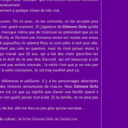
arrativement.
riment a quelque chose de très vrai.
ssures. On vit avec, on les surmonte, on les accepte pour
n'en guérit vraiment. Et j'apprécie de
Gilmore Girls
qu'elle
rie n'essaye même pas de minimiser en prétendant que ça se
 Emily et Richard une immense erreur est restée une erreur
 aujourd'hui ils adorent Rory et sont prêts à tant pour elle.
ttent pas cela en question, mais ils n'ont jamais réussi à
qui n'avait que 16 ans, qui a fait des choix (peut-être les
a le droit de ne pas être d'accord, qui ont beaucoup à voir
nt pas avérés mauvais ; la vérité c'est que je ne vois pas
 cette conclusion, ils ont trop souffert pour ça.
 références et pétillants. Il y a les personnages attachants
ur des histoires amoureuses de chacun. Mais
Gilmore Girls
e sur ce que ça signifie que d'avoir une famille quand il
n'en guérit jamais tout-à-fait. Et la famille, on ne peut pas
 de bol, elle me fera un peu plus qu'une semaine...
e culture : la
fiche Gilmore Girls de SeriesLive
.