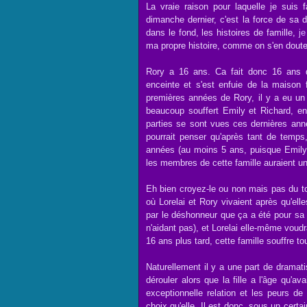
La vraie raison pour laquelle je suis
dimanche dernier, c'est la force de sa d
dans le fond, les histoires de famille,
je
ma propre histoire, comme on s'en doute
Rory a 16 ans. Ca fait donc 16 ans q
enceinte et s'est enfuie de la maison 
premières années de Rory, il y a eu un
beaucoup souffert Emily et Richard, en
parties se sont vues ces dernières an
pourrait penser qu'après tant de temps
années (au moins 5 ans, puisque Emily 
les membres de cette famille auraient un
Eh bien croyez-le ou non mais pas du to
où Lorelai et Rory vivaient après qu'ell
par le déshonneur que ça a été pour sa 
n'aidant pas), et Lorelai elle-même voudr
16 ans plus tard, cette famille souffre t
Naturellement il y a une part de dramatis
dérouler alors que la fille a l'âge qu'av
exceptionnelle relation et les peurs d
choix qu'elle. Il est donc, sous un certa