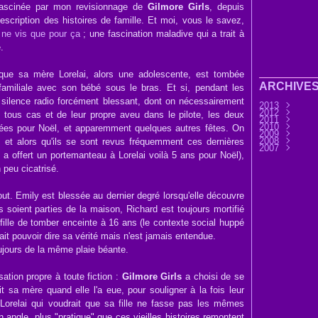
 fascinée par mon revisionnage de
Gilmore Girls
, depuis
escription des histoires de famille. Et moi, vous le savez,
 ne vis que pour ça
; une fascination maladive qui a trait à
.
ue sa mère Lorelai, alors une adolescente, est tombée
ARCHIVE
familiale avec son bébé sous le bras. Et si, pendant les
 silence radio forcément blessant, dont on nécessairement
2013
2012
Septembre
 tous cas et de leur propre aveu dans le pilote, les deux
2011
Août
Décembre
(9)
2010
Juillet
Novembre
Décembre
(7)
nées pour Noël, et apparemment quelques autres fêtes. On
2009
Juin
Octobre
Novembre
Décembre
(32)
(3
2008
Mai
Septembre
Octobre
Novembre
Décembre
(6)
(3
, et alors qu'ils se sont revus fréquemment ces dernières
2007
Avril
Août
Septembre
Octobre
Novembre
Décembre
(11)
(25)
(4
a offert un portemanteau à Lorelai voilà 5 ans pour Noël),
Mars
Juillet
Août
Septembre
Octobre
Novembre
Novembre
(30)
(7)
(13)
(2
Février
Juin
Juillet
Août
Septembre
Octobre
Octobre
(45)
(76)
(33)
(28
(3
(1
 peu cicatrisé.
Janvier
Mai
Juin
Juillet
Août
Septembre
Septembre
(37)
(15)
(37)
(44)
(31
Avril
Mai
Juin
Juillet
Août
Août
(14)
(33)
(36)
(28)
(1)
(45)
Mars
Avril
Mai
Juin
Juillet
Juillet
(32)
(58)
(33)
(41)
(25)
(17)
Février
Mars
Avril
Mai
Juin
Juin
(56)
(21)
(24)
(32)
(9)
(37
ut. Emily est blessée au dernier degré lorsqu'elle découvre
Janvier
Février
Mars
Avril
Mai
Avril
(12)
(51)
(6)
(34)
(8)
(41
Janvier
Février
Mars
Avril
Mars
(1)
(12)
(18)
(29
(32
es soient parties de la maison, Richard est toujours mortifié
Janvier
Février
Février
(14
(22
(32
Janvier
Janvier
(60
(54
fille de tomber enceinte à 16 ans (le contexte social huppé
ait pouvoir dire sa vérité mais n'est jamais entendue.
oujours de la même plaie béante.
ation propre à toute fiction :
Gilmore Girls
a choisi de se
ait sa mère quand elle l'a eue, pour souligner à la fois leur
e Lorelai qui voudrait que sa fille ne fasse pas les mêmes
in angle, plus "pratique" que ces vieilles histoires remontent