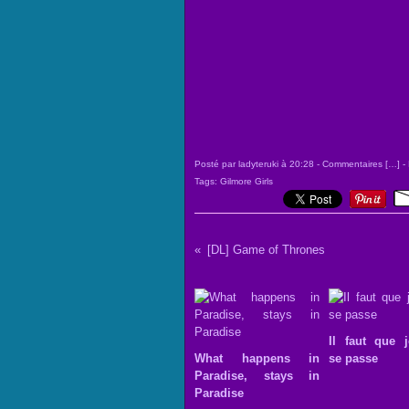
Posté par ladyteruki à 20:28 -
Commentaires [
…
]
- 
Tags:
Gilmore Girls
[DL] Game of Thrones
Il faut que 
What happens in
se passe
Paradise, stays in
Paradise