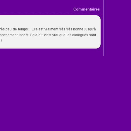
Commentaires
très peu de temps... Elle est vraiment très très bonne jusqu'à
ranchement !<br /> Cela dit, c'est vrai que les dialogues sont
 !