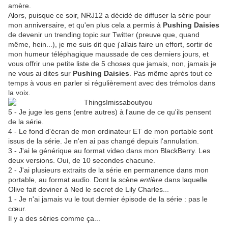
amère.
Alors, puisque ce soir, NRJ12 a décidé de diffuser la série pour
mon anniversaire, et qu'en plus cela a permis à
Pushing Daisies
de devenir un trending topic sur Twitter (preuve que, quand
même, hein...), je me suis dit que j'allais faire un effort, sortir de
mon humeur téléphagique maussade de ces derniers jours, et
vous offrir une petite liste de 5 choses que jamais, non, jamais je
ne vous ai dites sur
Pushing Daisies
. Pas même après tout ce
temps à vous en parler si régulièrement avec des trémolos dans
la voix.
5 - Je juge les gens (entre autres) à l'aune de ce qu'ils pensent
de la série.
4 - Le fond d'écran de mon ordinateur ET de mon portable sont
issus de la série. Je n'en ai pas changé depuis l'annulation.
3 - J'ai le générique au format video dans mon BlackBerry. Les
deux versions. Oui, de 10 secondes chacune.
2 - J'ai plusieurs extraits de la série en permanence dans mon
portable, au format audio. Dont la scène
entière
dans laquelle
Olive fait deviner à Ned le secret de Lily Charles...
1 - Je n'ai jamais vu le tout dernier épisode de la série : pas le
cœur.
Il y a des séries comme ça...