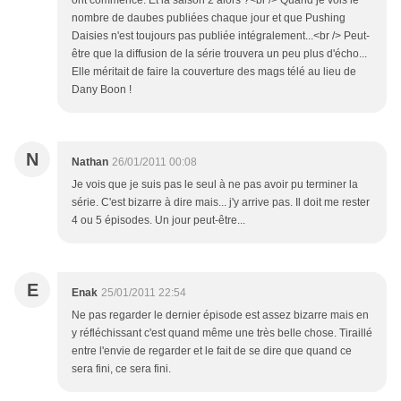
ont commencé. Et la saison 2 alors ?<br /> Quand je vois le
nombre de daubes publiées chaque jour et que Pushing
Daisies n'est toujours pas publiée intégralement...<br /> Peut-
être que la diffusion de la série trouvera un peu plus d'écho...
Elle méritait de faire la couverture des mags télé au lieu de
Dany Boon !
N
Nathan
26/01/2011 00:08
Je vois que je suis pas le seul à ne pas avoir pu terminer la
série. C'est bizarre à dire mais... j'y arrive pas. Il doit me rester
4 ou 5 épisodes. Un jour peut-être...
E
Enak
25/01/2011 22:54
Ne pas regarder le dernier épisode est assez bizarre mais en
y réfléchissant c'est quand même une très belle chose. Tiraillé
entre l'envie de regarder et le fait de se dire que quand ce
sera fini, ce sera fini.