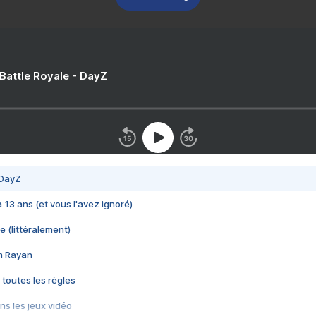
 Battle Royale - DayZ
 DayZ
 a 13 ans (et vous l'avez ignoré)
e (littéralement)
im Rayan
 toutes les règles
s les jeux vidéo