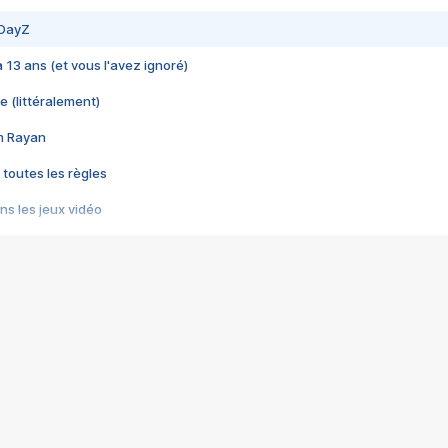
 DayZ
 a 13 ans (et vous l'avez ignoré)
e (littéralement)
im Rayan
 toutes les règles
s les jeux vidéo
us choquant de Rockstar ? - Le scandale BULLY
e plus moche de Steam
du RÊVE tourne au CAUCHEMAR
pendant 8 heures
it… à tort
umiliés par un jeu vidéo